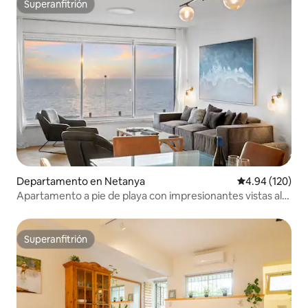
Superanfitrión
Superanfitrión
Departamento en Netanya
Calificación pr
4.94 (120)
Apartamento a pie de playa con impresionantes vistas al
mar
Superanfitrión
Superanfitrión