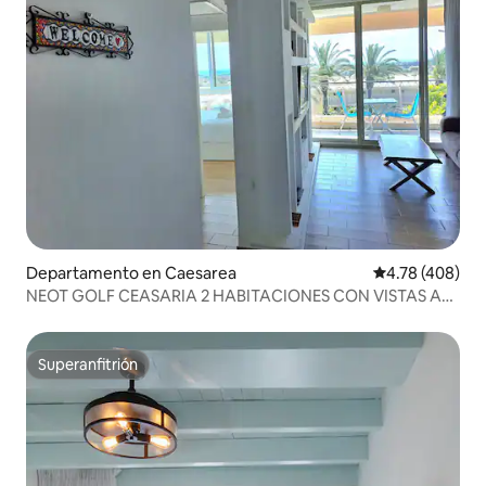
Departamento en Caesarea
Calificación pr
4.78 (408)
NEOT GOLF CEASARIA 2 HABITACIONES CON VISTAS AL
MAR
Superanfitrión
Superanfitrión