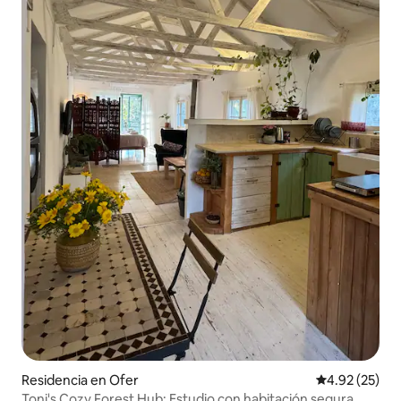
Residencia en Ofer
Calificación 
4.92 (25)
Toni's Cozy Forest Hub: Estudio con habitación segura