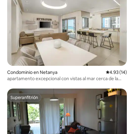
Condominio en Netanya
Calificación 
4.93 (14)
apartamento excepcional con vistas al mar cerca de la
playa
Superanfitrión
Superanfitrión