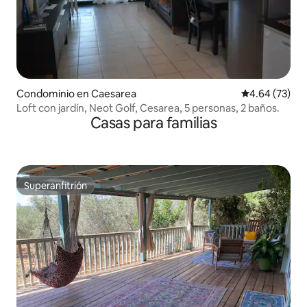
Condominio en Caesarea
Calificación p
4.64 (73)
Loft con jardín, Neot Golf, Cesarea, 5 personas, 2 baños.
Casas para familias
Superanfitrión
Superanfitrión