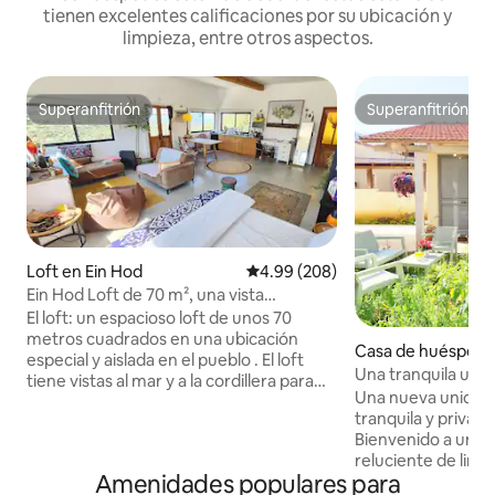
tienen excelentes calificaciones por su ubicación y
limpieza, entre otros aspectos.
Superanfitrión
Superanfitrión
Superanfitrión
Superanfitrión
Loft en Ein Hod
Calificación promedio: 4.99 de 5
4.99 (208)
Ein Hod Loft de 70 m², una vista
panorámica mágica y espectacular del
El loft: un espacioso loft de unos 70
mar y las montañas
metros cuadrados en una ubicación
Casa de huéspede
especial y aislada en el pueblo . El loft
es Hanna-Karkur
Una tranquila uni
tiene vistas al mar y a la cordillera para
patio privado en 
Una nueva unidad
disfrutar de vistas panorámicas y
tranquila y privad
puestas de sol espectaculares. El interior
Bienvenido a un lu
del loft está decorado con materiales
reluciente de limp
naturales con perímetros que iluminan el
Amenidades populares para
separado y una en
espacio y establecen una sensación