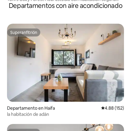
Departamentos con aire acondicionado
exterior
Superanfitrión
Superanfitrión
Departamento en Haifa
Calificación p
4.88 (152)
la habitación de adán