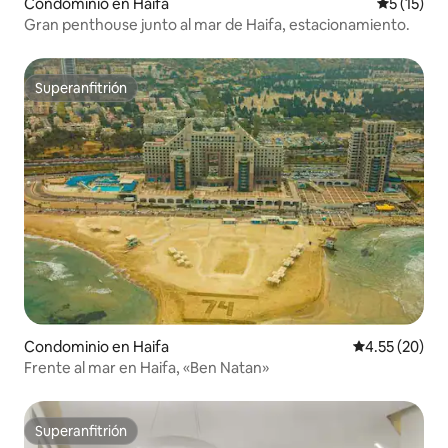
Condominio en Haifa
Calificaci
5 (15)
Gran penthouse junto al mar de Haifa, estacionamiento.
Superanfitrión
Superanfitrión
Condominio en Haifa
Calificación 
4.55 (20)
Frente al mar en Haifa, «Ben Natan»
Superanfitrión
Superanfitrión