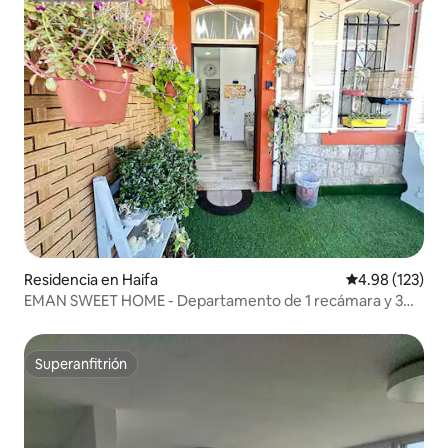
Residencia en Haifa
Calificación p
4.98 (123)
EMAN SWEET HOME - Departamento de 1 recámara y 3
habitaciones
Superanfitrión
Superanfitrión