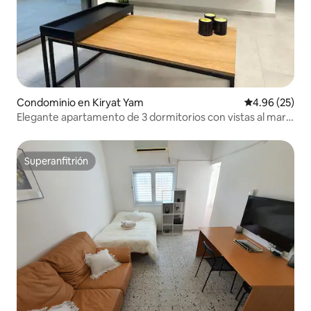
Condominio en Kiryat Yam
Calificación p
4.96 (25)
Elegante apartamento de 3 dormitorios con vistas al mar
en Kiryat Yam
Superanfitrión
Superanfitrión