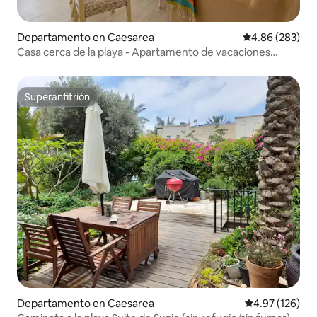
Departamento en Caesarea
Calificación pr
4.86 (283)
Casa cerca de la playa - Apartamento de vacaciones
Alonit.
Superanfitrión
Superanfitrión
Departamento en Caesarea
Calificación p
4.97 (126)