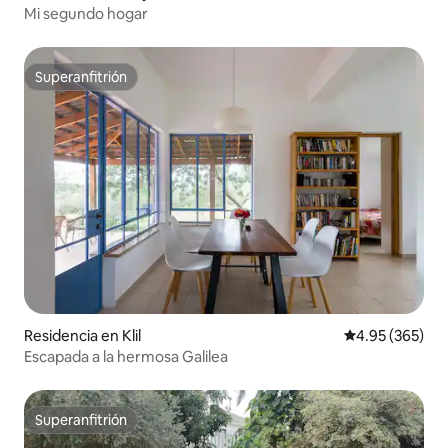
Mi segundo hogar
Superanfitrión
Superanfitrión
Residencia en Klil
Calificación pr
4.95 (365)
Escapada a la hermosa Galilea
Superanfitrión
Superanfitrión