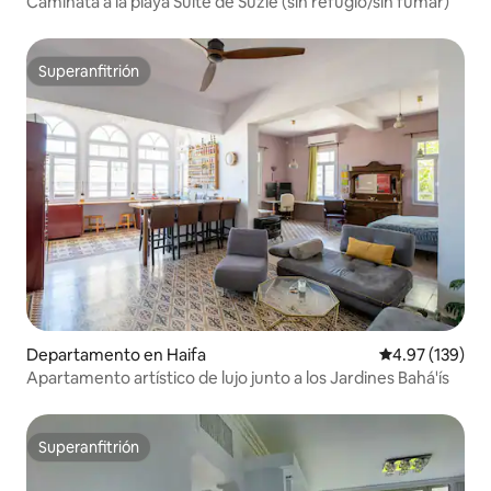
Caminata a la playa Suite de Suzie (sin refugio/sin fumar)
Superanfitrión
Superanfitrión
Departamento en Haifa
Calificación p
4.97 (139)
Apartamento artístico de lujo junto a los Jardines Bahá'ís
Superanfitrión
Superanfitrión