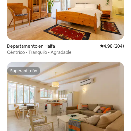
Departamento en Haifa
Calificación pr
4.98 (204)
Céntrico - Tranquilo - Agradable
Superanfitrión
Superanfitrión