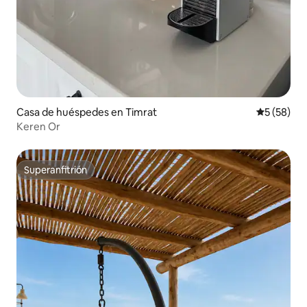
Casa de huéspedes en Timrat
Calificaci
5 (58)
Keren Or
Superanfitrión
Superanfitrión