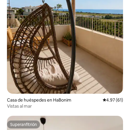
Casa de huéspedes en HaBonim
Calificación 
4.97 (61)
Vistas al mar
Superanfitrión
Superanfitrión