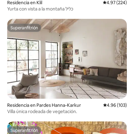
Residencia en Klil
Calificación pr
4.97 (224)
Yurta con vista a la montaña כליל
Superanfitrión
Superanfitrión
Residencia en Pardes Hanna-Karkur
Calificación pr
4.96 (103)
Villa única rodeada de vegetación.
Superanfitrión
Superanfitrión