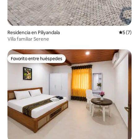
Residencia en Piliyandala
Calificac
5 (7)
Villa familiar Serene
Favorito entre huéspedes
Favorito entre huéspedes