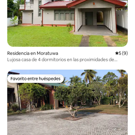
Residencia en Moratuwa
Calificac
5 (9)
Lujosa casa de 4 dormitorios en las proximidades de
Colombo
Favorito entre huéspedes
Favorito entre huéspedes