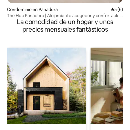
Condominio en Panadura
Calificac
5 (6)
The Hub Panadura | Alojamiento acogedor y confortable
La comodidad de un hogar y unos
de 3 recámaras y 2 baños
precios mensuales fantásticos