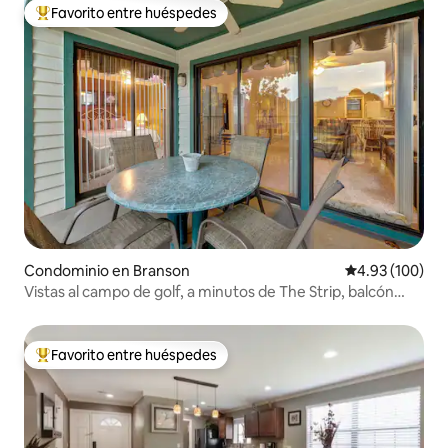
Favorito entre huéspedes
De los mejores en Favorito entre huéspedes
Condominio en Branson
Calificación pr
4.93 (100)
Vistas al campo de golf, a minutos de The Strip, balcón
privado
Favorito entre huéspedes
De los mejores en Favorito entre huéspedes