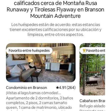
calificados cerca de Montaña Rusa
Runaway y Tirolesas Flyaway en Branson
Mountain Adventure
Los huéspedes están de acuerdo: estas estancias
tienen excelentes calificaciones por su ubicación y
limpieza, entre otros aspectos.
Favorito entre huéspedes
Favorito entre
Favorito entre huéspedes
De los mejores en
Condominio en Branson
Calificación promedio: 4.91 de 5
4.91 (264)
¡Vistas al lago/camas cómodas!
Remodelación reciente... a 3 millas de
Apartamento de 2 dormitorios, 2 baños
Cabaña en Branso
Strip
completos, 2 pisos, 2 camas tamaño
Refugio aislado en 
queen, 1 cama de matrimonio, ubicado
Cerca de SDC