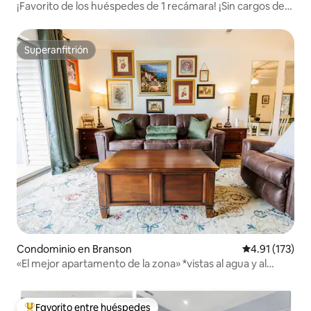
¡Favorito de los huéspedes de 1 recámara! ¡Sin cargos de
limpieza! ¡Waffles!
Superanfitrión
Superanfitrión
Condominio en Branson
Calificación p
4.91 (173)
«El mejor apartamento de la zona» *vistas al agua y al
campo de golf*
Favorito entre huéspedes