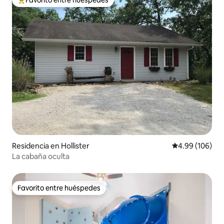
De los mejores en Favorito entre huéspedes
Residencia en Hollister
Calificación pr
4.99 (106)
La cabaña oculta
Favorito entre huéspedes
Favorito entre huéspedes