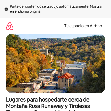
Ir
Parte del contenido se tradujo automáticamente. 
Mostrar 
al
en el idioma original
contenido
Tu espacio en Airbnb
Lugares para hospedarte cerca de
Montaña Rusa Runaway y Tirolesas