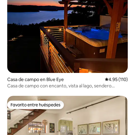
Casa de campo en Blue Eye
Calificación p
4.95 (110)
Casa de campo con encanto, vista al lago, sendero
natural, jacuzzi
Favorito entre huéspedes
Favorito entre huéspedes