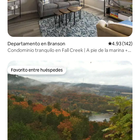
Departamento en Branson
Calificación p
4.93 (142)
Condominio tranquilo en Fall Creek | A pie de la marina +
Cama tamaño king
Favorito entre huéspedes
Favorito entre huéspedes