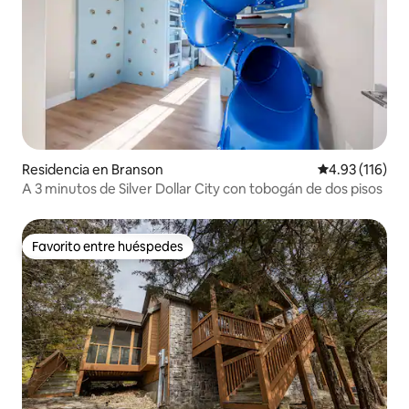
Residencia en Branson
Calificación p
4.93 (116)
A 3 minutos de Silver Dollar City con tobogán de dos pisos
Favorito entre huéspedes
Favorito entre huéspedes