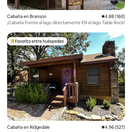
Cabaña en Branson
Calificación pr
4.88 (160)
¡Cabaña frente al lago directamente EN el lago Table Rock!
Favorito entre huéspedes
De los mejores en Favorito entre huéspedes
Cabaña en Ridgedale
Calificación pr
4.96 (527)