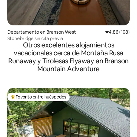
Departamento en Branson West
Calificación pr
4.86 (108)
Stonebridge sin cita previa
Otros excelentes alojamientos
vacacionales cerca de Montaña Rusa
Runaway y Tirolesas Flyaway en Branson
Mountain Adventure
Favorito entre huéspedes
De los mejores en Favorito entre huéspedes