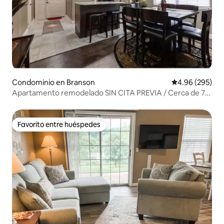
Condominio en Branson
Calificación pr
4.96 (295)
Apartamento remodelado SIN CITA PREVIA / Cerca de 76
Strip
Favorito entre huéspedes
Favorito entre huéspedes