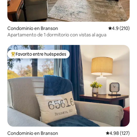
Condominio en Branson
Calificación 
4.9 (210)
Apartamento de 1 dormitorio con vistas al agua
Favorito entre huéspedes
De los mejores en Favorito entre huéspedes
Condominio en Branson
Calificación p
4.98 (127)