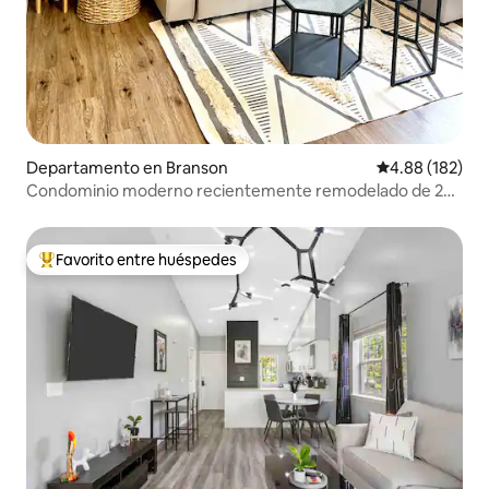
Departamento en Branson
Calificación pr
4.88 (182)
Condominio moderno recientemente remodelado de 2
dormitorios y 2 baños
Favorito entre huéspedes
De los mejores en Favorito entre huéspedes