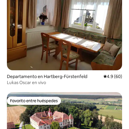
Departamento en Hartberg-Fürstenfeld
Calificación
4.9 (60)
Lukas Oscar en vivo
Favorito entre huéspedes
Favorito entre huéspedes