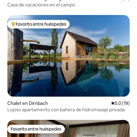
Casa de vacaciones en el campo
Favorito entre huéspedes
De los mejores en Favorito entre huéspedes
Chalet en Dirnbach
Calificación
5.0 (19)
Lujoso apartamento con bañera de hidromasaje privada
Favorito entre huéspedes
Favorito entre huéspedes