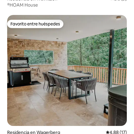
®HOAM House
Favorito entre huéspedes
Favorito entre huéspedes
Residencia en Wagerberg
Calificación 
4.88 (17)