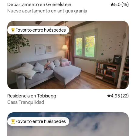
Departamento en Grieselstein
Calificación
5.0 (15)
Nuevo apartamento en antigua granja
Favorito entre huéspedes
De los mejores en Favorito entre huéspedes
Residencia en Tobisegg
Calificación 
4.95 (22)
Casa Tranquilidad
Favorito entre huéspedes
De los mejores en Favorito entre huéspedes