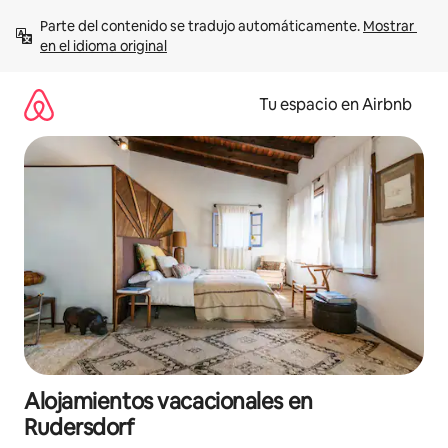
Ir
Parte del contenido se tradujo automáticamente. 
Mostrar 
al
en el idioma original
contenido
Tu espacio en Airbnb
Alojamientos vacacionales en
Rudersdorf