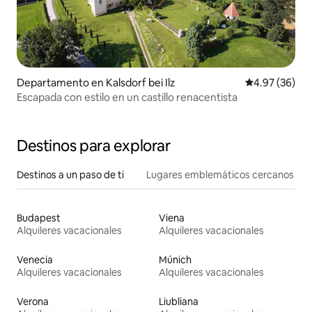
Departamento en Kalsdorf bei Ilz
Calificación p
4.97 (36)
Escapada con estilo en un castillo renacentista
Destinos para explorar
Destinos a un paso de ti
Lugares emblemáticos cercanos
Budapest
Viena
Alquileres vacacionales
Alquileres vacacionales
Venecia
Múnich
Alquileres vacacionales
Alquileres vacacionales
Verona
Liubliana