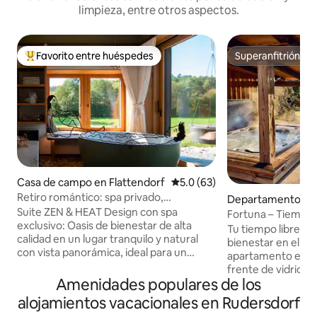
limpieza, entre otros aspectos.
Favorito entre huéspedes
Superanfitrión
De los mejores en Favorito entre huéspedes
Superanfitrión
Casa de campo en Flattendorf
Calificación promedio: 5.0 de 
5.0 (63)
Retiro romántico: spa privado,
Departamento en
naturaleza y carácter
Suite ZEN & HEAT Design con spa
rein bei Graz
Fortuna – Tiempo l
exclusivo: Oasis de bienestar de alta
Bienestar y vistas 
Tu tiempo libre par
calidad en un lugar tranquilo y natural
bienestar en el T
con vista panorámica, ideal para un
apartamento en la
descanso relajante para dos: Área de spa
frente de vidrio y
que se abre al exterior con una zona de
Amenidades populares de los
vistas al campo. Nuestra granja con
ducha y una bañera independiente para
gallinas y ovejas y
alojamientos vacacionales en Rudersdorf
parejas, una sauna privada de leña para
invita a reducir la