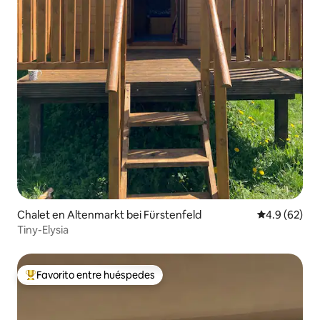
Chalet en Altenmarkt bei Fürstenfeld
Calificación
4.9 (62)
Tiny-Elysia
Favorito entre huéspedes
De los mejores en Favorito entre huéspedes