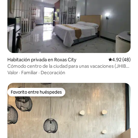
Habitación privada en Roxas City
Calificación 
4.92 (48)
Cómodo centro de la ciudad para unas vacaciones (JHIBs
Place)
Valor
·
Familiar
·
Decoración
Favorito entre huéspedes
Favorito entre huéspedes