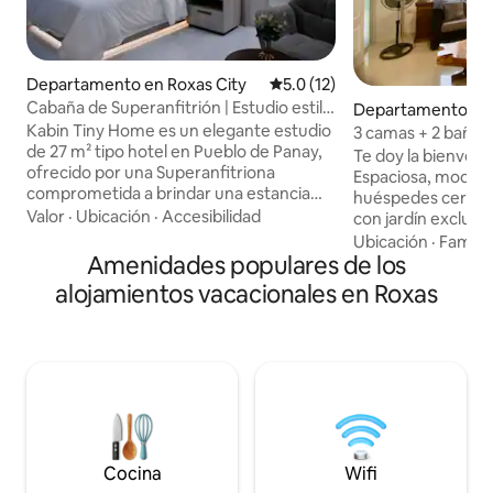
Departamento en Roxas City
Calificación promedio: 5.0 de 
5.0 (12)
Cabaña de Superanfitrión | Estudio estilo
Departamento en 
hotel con WiFi rápido
Kabin Tiny Home es un elegante estudio
3 camas + 2 baños
de 27 m² tipo hotel en Pueblo de Panay,
Beach Guest Hse 
Te doy la bienveni
ofrecido por una Superanfitriona
Espaciosa, modern
comprometida a brindar una estancia
huéspedes cerca d
limpia, cómoda y sin complicaciones.
Valor
·
Ubicación
·
Accesibilidad
con jardín exclusi
Disfruta de una cama tamaño queen con
Con amplias áreas 
Ubicación
·
Familia
sábanas de calidad hotelera, conexión
Amenidades populares de los
dormitorio grande
Wi-Fi rápida, televisor listo para Netflix,
alojar hasta ocho 
alojamientos vacacionales en Roxas
una mini cocina y registro automático
hace ideal para p
con cerradura inteligente. Ubicado en
familiares o escap
una comunidad segura y tranquila a
Estamos a cinco m
pocos minutos del centro comercial
aeropuerto, a men
Robinsons, cafés y los mejores lugares
puerto de Culasi, 
de mariscos en Roxas City, perfecto para
Mall, y a poca dista
viajes de trabajo, escapadas rápidas o
Para grupos más 
estancias relajantes.
unidades adyacen
rentar.
Cocina
Wifi