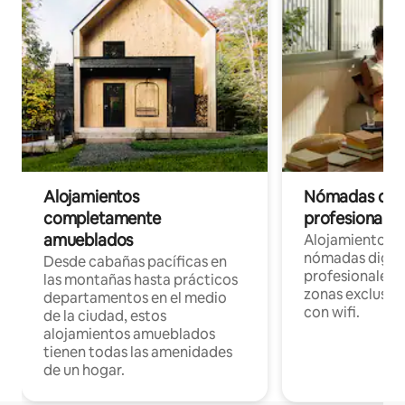
Alojamientos
Nómadas digit
completamente
profesionales 
amueblados
Alojamientos 
nómadas digita
Desde cabañas pacíficas en
profesionales d
las montañas hasta prácticos
zonas exclusiva
departamentos en el medio
con wifi.
de la ciudad, estos
alojamientos amueblados
tienen todas las amenidades
de un hogar.