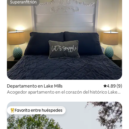
Superanfitrión
Superanfitrión
Departamento en Lake Mills
Calificación
4.89 (9)
Acogedor apartamento en el corazón del histórico Lake
Mills
Favorito entre huéspedes
De los mejores en Favorito entre huéspedes