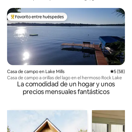
completo, mascotas bienvenidas
Favorito entre huéspedes
De los mejores en Favorito entre huéspedes
Casa de campo en Lake Mills
Calificaci
5 (58)
Casa de campo a orillas del lago en el hermoso Rock Lake
La comodidad de un hogar y unos
precios mensuales fantásticos