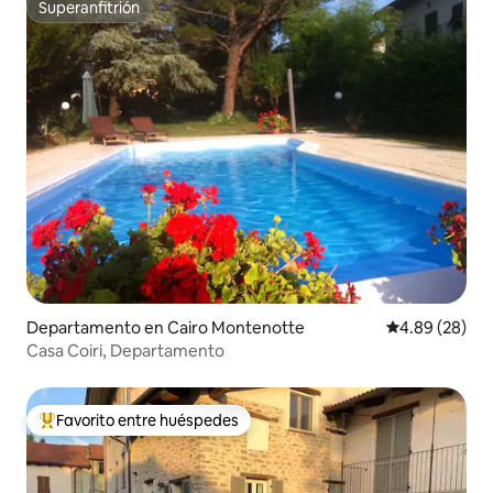
Superanfitrión
Superanfitrión
Departamento en Cairo Montenotte
Calificación p
4.89 (28)
Casa Coiri, Departamento
Favorito entre huéspedes
De los mejores en Favorito entre huéspedes