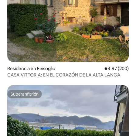
Residencia en Feisoglio
Calificación pr
4.97 (200)
CASA VITTORIA: EN EL CORAZÓN DE LA ALTA LANGA
Superanfitrión
Superanfitrión