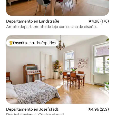
Departamento en Landstraße
Calificación pr
4.98 (176)
Amplio departamento de lujo con cocina de diseño
(2 habitaciones + AC)
Favorito entre huéspedes
De los mejores en Favorito entre huéspedes
Departamento en Josefstadt
Calificación pr
4.96 (259)
Dos habitaciones. Centro ciudad