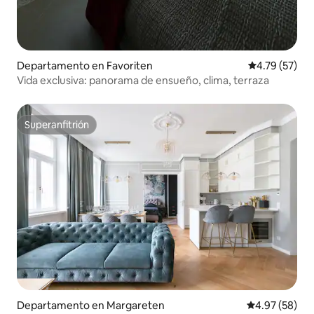
Departamento en Favoriten
Calificación 
4.79 (57)
Vida exclusiva: panorama de ensueño, clima, terraza
Superanfitrión
Superanfitrión
Departamento en Margareten
Calificación p
4.97 (58)