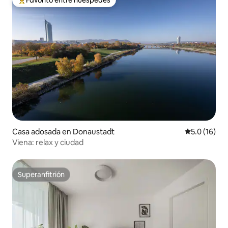
Favorito entre huéspedes
De los mejores en Favorito entre huéspedes
Casa adosada en Donaustadt
Calificación
5.0 (16)
Viena: relax y ciudad
Superanfitrión
Superanfitrión