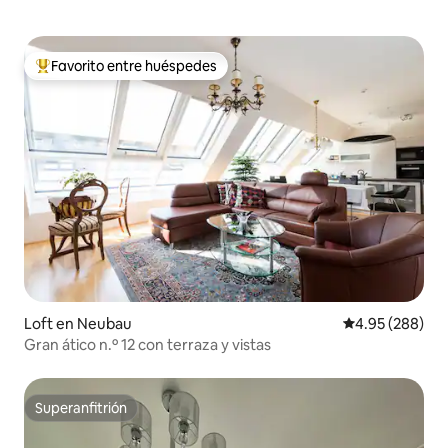
Favorito entre huéspedes
De los mejores en Favorito entre huéspedes
Loft en Neubau
Calificación pr
4.95 (288)
Gran ático n.º 12 con terraza y vistas
Superanfitrión
Superanfitrión