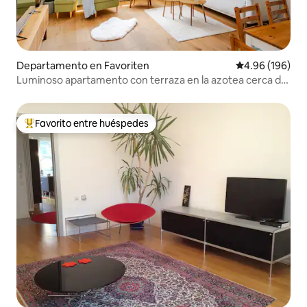
Departamento en Favoriten
Calificación pr
4.96 (196)
Luminoso apartamento con terraza en la azotea cerca de
Main St.
Favorito entre huéspedes
De los mejores en Favorito entre huéspedes