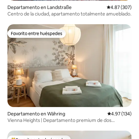
Departamento en Landstraße
Calificación pr
4.87 (307)
Centro de la ciudad, apartamento totalmente amueblado.
Favorito entre huéspedes
Favorito entre huéspedes
Departamento en Währing
Calificación p
4.97 (134)
Vienna Heights | Departamento premium de dos
habitaciones