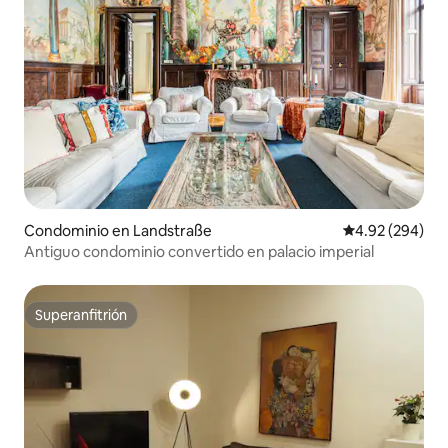
Condominio en Landstraße
Calificación pr
4.92 (294)
Antiguo condominio convertido en palacio imperial
Superanfitrión
Superanfitrión