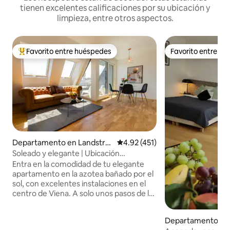
tienen excelentes calificaciones por su ubicación y
limpieza, entre otros aspectos.
Favorito entre huéspedes
Favorito entre h
De los mejores en Favorito entre huéspedes
Favorito entre h
Departamento en Landstra
Calificación promedio: 4.92 de 5
4.92 (451)
ße
Soleado y elegante | Ubicación
privilegiada, cama tamaño king y balcón
Entra en la comodidad de tu elegante
apartamento en la azotea bañado por el
sol, con excelentes instalaciones en el
centro de Viena. A solo unos pasos de la
vibrante Radetzkyplatz y del río Danubio,
el apartamento promete un refugio
Departamento en 
urbano, a poca distancia a pie de los