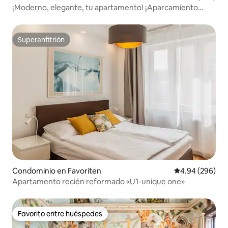
¡Moderno, elegante, tu apartamento! ¡Aparcamiento
gratuito!
Superanfitrión
Superanfitrión
Condominio en Favoriten
Calificación pr
4.94 (296)
Apartamento recién reformado «U1-unique one»
Favorito entre huéspedes
Favorito entre huéspedes