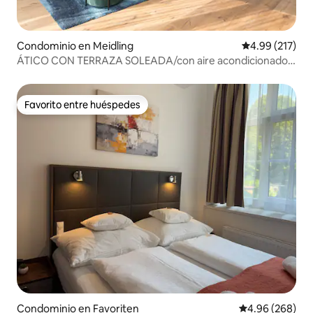
Condominio en Meidling
Calificación p
4.99 (217)
ÁTICO CON TERRAZA SOLEADA/con aire acondicionado,
cerca del METRO
Favorito entre huéspedes
Favorito entre huéspedes
Condominio en Favoriten
Calificación pr
4.96 (268)