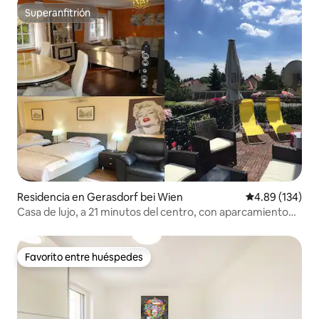
Superanfitrión
Superanfitrión
Residencia en Gerasdorf bei Wien
Calificación pr
4.89 (134)
Casa de lujo, a 21 minutos del centro, con aparcamiento
gratuito.
Favorito entre huéspedes
Favorito entre huéspedes