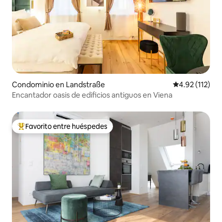
Condominio en Landstraße
Calificación p
4.92 (112)
Encantador oasis de edificios antiguos en Viena
Favorito entre huéspedes
De los mejores en Favorito entre huéspedes