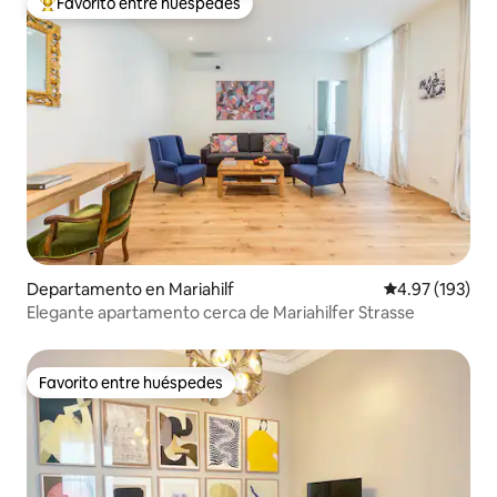
Favorito entre huéspedes
De los mejores en Favorito entre huéspedes
Departamento en Mariahilf
Calificación p
4.97 (193)
Elegante apartamento cerca de Mariahilfer Strasse
Favorito entre huéspedes
Favorito entre huéspedes