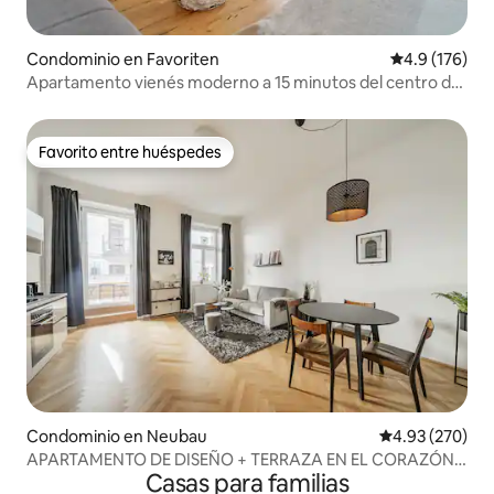
Condominio en Favoriten
Calificación 
4.9 (176)
Apartamento vienés moderno a 15 minutos del centro de
la ciudad
Favorito entre huéspedes
Favorito entre huéspedes
Condominio en Neubau
Calificación pr
4.93 (270)
APARTAMENTO DE DISEÑO + TERRAZA EN EL CORAZÓN
Casas para familias
DE VIENA