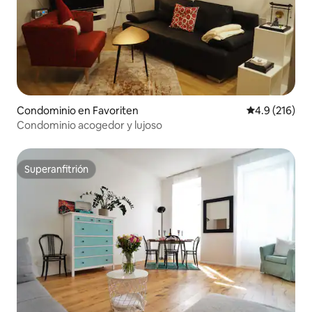
Condominio en Favoriten
Calificación 
4.9 (216)
Condominio acogedor y lujoso
Superanfitrión
Superanfitrión