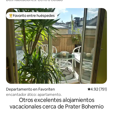
Favorito entre huéspedes
De los mejores en Favorito entre huéspedes
Departamento en Favoriten
Calificación p
4.92 (751)
encantador ático: apartamento.
Otros excelentes alojamientos
vacacionales cerca de Prater Bohemio