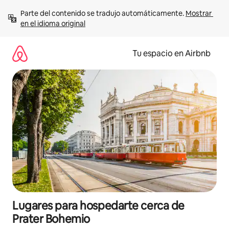
Ir
Parte del contenido se tradujo automáticamente. 
Mostrar 
al
en el idioma original
contenido
Tu espacio en Airbnb
Lugares para hospedarte cerca de
Prater Bohemio