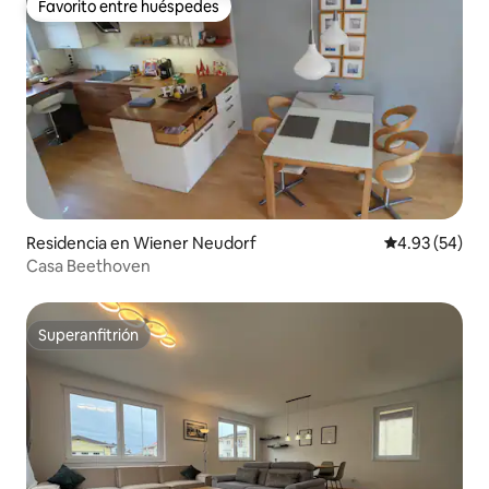
Favorito entre huéspedes
Favorito entre huéspedes
Residencia en Wiener Neudorf
Calificación p
4.93 (54)
Casa Beethoven
Superanfitrión
Superanfitrión