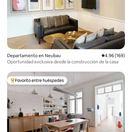
Departamento en Neubau
Calificación pr
4.96 (169)
Oportunidad exclusiva desde la construcción de la casa
Favorito entre huéspedes
De los mejores en Favorito entre huéspedes