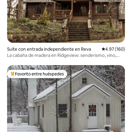
Suite con entrada independiente en Reva
Calificación pr
4.97 (160)
La cabaña de madera en Ridgeview: senderismo, vino,
UVA
Favorito entre huéspedes
De los mejores en Favorito entre huéspedes