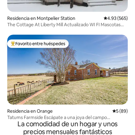
Residencia en Montpelier Station
Calificación pr
4.93 (565)
The Cottage At Liberty Mill Actualizado WI FI Mascotas
$50
Favorito entre huéspedes
De los mejores en Favorito entre huéspedes
Residencia en Orange
Calificaci
5 (89)
Tatums Farmside Escápate a una joya del campo
La comodidad de un hogar y unos
Capacidad para 10 personas
precios mensuales fantásticos