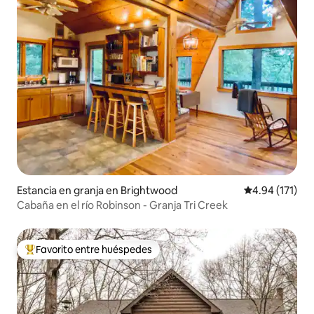
Estancia en granja en Brightwood
Calificación p
4.94 (171)
Cabaña en el río Robinson - Granja Tri Creek
Favorito entre huéspedes
De los mejores en Favorito entre huéspedes