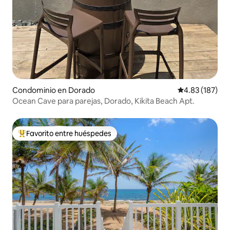
Condominio en Dorado
Calificación p
4.83 (187)
Ocean Cave para parejas, Dorado, Kikita Beach Apt.
Favorito entre huéspedes
De los mejores en Favorito entre huéspedes