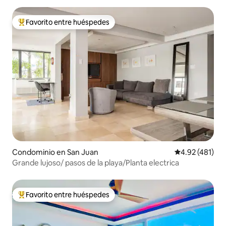
Favorito entre huéspedes
De los mejores en Favorito entre huéspedes
Condominio en San Juan
Calificación p
4.92 (481)
Grande lujoso/ pasos de la playa/Planta electrica
Favorito entre huéspedes
De los mejores en Favorito entre huéspedes