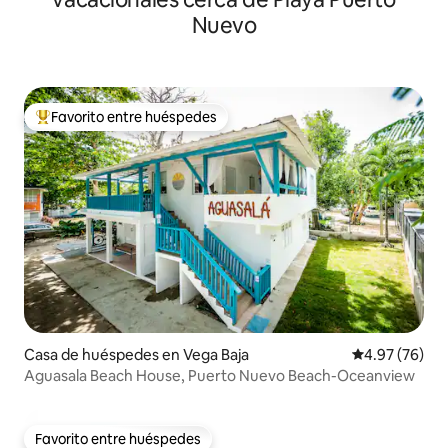
Nuevo
Favorito entre huéspedes
De los mejores en Favorito entre huéspedes
Casa de huéspedes en Vega Baja
Calificación p
4.97 (76)
Aguasala Beach House, Puerto Nuevo Beach-Oceanview
Favorito entre huéspedes
Favorito entre huéspedes