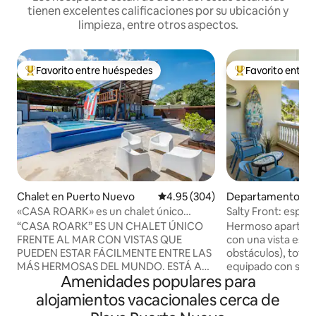
tienen excelentes calificaciones por su ubicación y
limpieza, entre otros aspectos.
Favorito entre huéspedes
Favorito entre
De los mejores en Favorito entre huéspedes
De los mejores en
Chalet en Puerto Nuevo
Calificación promedio: 4.95 de 5
4.95 (304)
Departamento en 
rto Nuevo
«CASA ROARK» es un chalet único
Salty Front: espe
frente al mar.
frente al mar
“CASA ROARK” ES UN CHALET ÚNICO
Hermoso apartame
FRENTE AL MAR CON VISTAS QUE
con una vista espe
PUEDEN ESTAR FÁCILMENTE ENTRE LAS
obstáculos), total
MÁS HERMOSAS DEL MUNDO. ESTÁ A
equipado con siste
Amenidades populares para
SOLO UNOS PASOS DE LA PLAYA. EL
lugar de surf, a 3
CHALET RECIÉN REMODELADO TIENE 4
minutos a pie de l
alojamientos vacacionales cerca de
DORMITORIOS, TODOS CON AIRE
Nuevo, una de las 