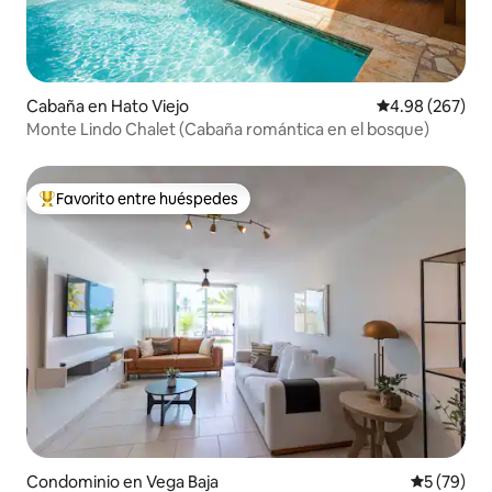
Cabaña en Hato Viejo
Calificación pr
4.98 (267)
Monte Lindo Chalet (Cabaña romántica en el bosque)
Favorito entre huéspedes
De los mejores en Favorito entre huéspedes
Condominio en Vega Baja
Calificaci
5 (79)