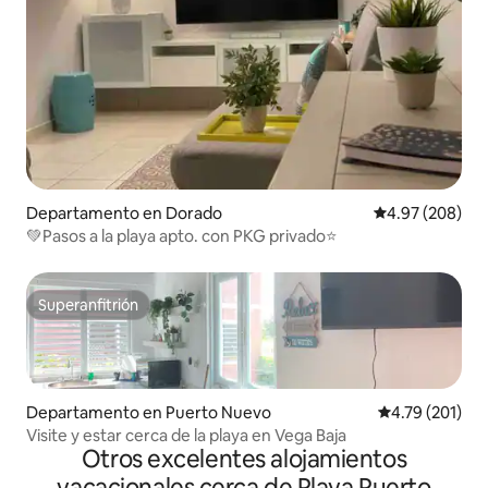
Departamento en Dorado
Calificación pr
4.97 (208)
💚Pasos a la playa apto. con PKG privado⭐️
Superanfitrión
Superanfitrión
Departamento en Puerto Nuevo
Calificación p
4.79 (201)
Visite y estar cerca de la playa en Vega Baja
Otros excelentes alojamientos
vacacionales cerca de Playa Puerto