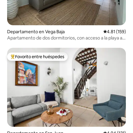
Departamento en Vega Baja
Calificación p
4.81 (159)
Apartamento de dos dormitorios, con acceso a la playa a
poca distancia a pie
Favorito entre huéspedes
De los mejores en Favorito entre huéspedes