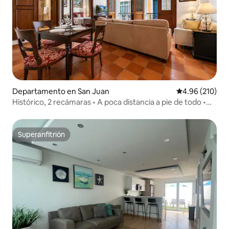
Departamento en San Juan
Calificación pr
4.96 (210)
Histórico, 2 recámaras • A poca distancia a pie de todo •
Tranquilo, cama king
Superanfitrión
Superanfitrión