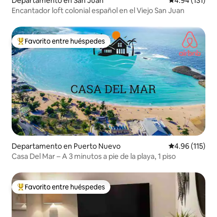
Departamento en San Juan
Calificación p
4.94 (131)
Encantador loft colonial español en el Viejo San Juan
Favorito entre huéspedes
De los mejores en Favorito entre huéspedes
Departamento en Puerto Nuevo
Calificación p
4.96 (115)
Casa Del Mar – A 3 minutos a pie de la playa, 1 piso
Favorito entre huéspedes
De los mejores en Favorito entre huéspedes