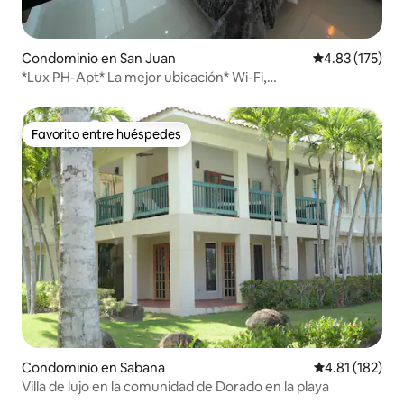
Condominio en San Juan
Calificación p
4.83 (175)
*Lux PH-Apt* La mejor ubicación* Wi-Fi,
lavadora/secadora, llegada 24/7
Favorito entre huéspedes
Favorito entre huéspedes
Condominio en Sabana
Calificación p
4.81 (182)
Villa de lujo en la comunidad de Dorado en la playa