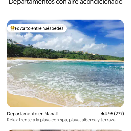
Departamentos con aire acondicionado
Favorito entre huéspedes
De los mejores en Favorito entre huéspedes
Departamento en Manatí
Calificación pr
4.95 (277)
Relax frente a la playa con spa, playa, alberca y terraza
privada