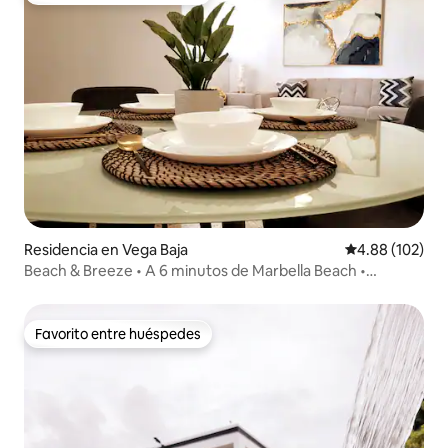
Residencia en Vega Baja
Calificación pr
4.88 (102)
Beach & Breeze • A 6 minutos de Marbella Beach •
Capacidad para 8 personas
Favorito entre huéspedes
Favorito entre huéspedes