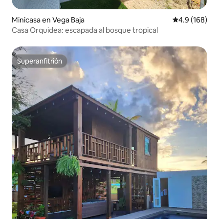
Minicasa en Vega Baja
Calificación 
4.9 (168)
Casa Orquidea: escapada al bosque tropical
Superanfitrión
Superanfitrión