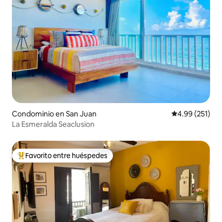
Condominio en San Juan
Calificación p
4.99 (251)
La Esmeralda Seaclusion
Favorito entre huéspedes
De los mejores en Favorito entre huéspedes