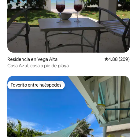
Residencia en Vega Alta
Calificación pr
4.88 (209)
Casa Azul, casa a pie de playa
Favorito entre huéspedes
Favorito entre huéspedes