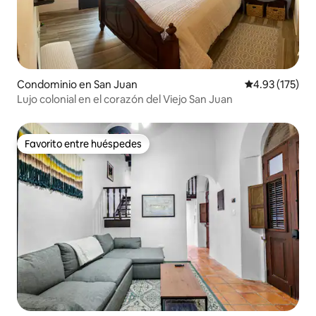
Condominio en San Juan
Calificación p
4.93 (175)
Lujo colonial en el corazón del Viejo San Juan
Favorito entre huéspedes
Favorito entre huéspedes