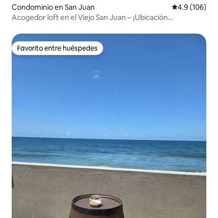
Condominio en San Juan
Calificación 
4.9 (106)
Acogedor loft en el Viejo San Juan – ¡Ubicación
privilegiada!
Favorito entre huéspedes
Favorito entre huéspedes