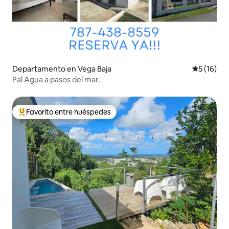
Departamento en Vega Baja
Calificaci
5 (16)
Pal Agua a pasos del mar.
Favorito entre huéspedes
De los mejores en Favorito entre huéspedes