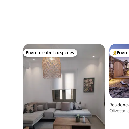
Favorito entre huéspedes
Favor
Favorito entre huéspedes
De los m
Residenci
Olivetta, 
olivos