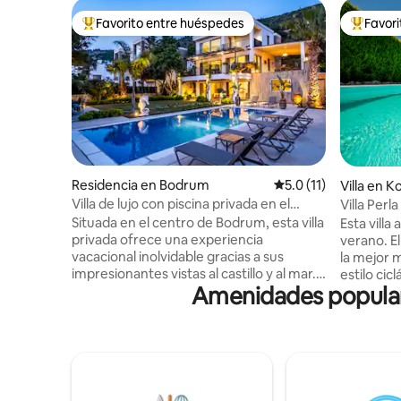
Favorito entre huéspedes
Favor
De los mejores en Favorito entre huéspedes
De los m
Residencia en Bodrum
Calificación promedio
5.0 (11)
Villa en K
Villa de lujo con piscina privada en el
Villa Perl
centro de Bodrum
Situada en el centro de Bodrum, esta villa
Esta villa
privada ofrece una experiencia
verano. E
vacacional inolvidable gracias a sus
la mejor 
impresionantes vistas al castillo y al mar.
estilo cic
Amenidades populare
Gracias a su amplio jardín de 800 m² y a
junto con
su gran piscina privada, disfrutarás tanto
proporcio
de comodidad como de privacidad. La
aquellos 
villa puede alojar hasta 10 personas y
tranquilid
cuenta con 4 amplios dormitorios y
es el epít
2 cocinas. Ideal para familias y grupos de
simplicida
amigos, la villa está a poca distancia de las
convierte