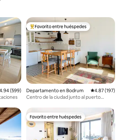
Favorito entre huéspedes
De los mejores en Favorito entre huéspedes
iones
lificación promedio: 4.94 de 5; 599 evaluaciones
4.94 (599)
Departamento en Bodrum
Calificación promedio: 
4.87 (197)
itaciones
Centro de la ciudad junto al puerto
deportivo con balcón y terraza
Favorito entre huéspedes
re huéspedes
Favorito entre huéspedes