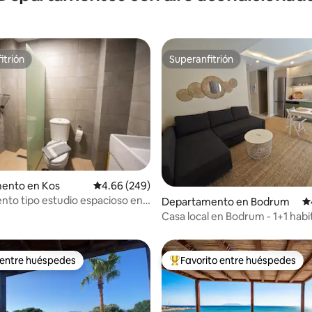
itrión
Superanfitrión
itrión
Superanfitrión
ento en Kos
Calificación promedio: 4.66 de 5; 249 evaluac
4.66 (249)
to tipo estudio espacioso en
4.89 de 5; 103 evaluaciones
Departamento en Bodrum
Ca
n de la ciudad de Kos
Casa local en Bodrum - 1+1 hab
 entre huéspedes
Favorito entre huéspedes
 entre huéspedes
De los mejores en Favorito ent