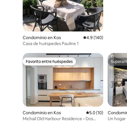
Condominio en Kos
Calificación promedio:
4.9 (140)
Casa de huéspedes Pauline 1
Favorito entre huéspedes
Superanf
Favorito entre huéspedes
Superanf
Condominio en Kos
Calificación promedio
5.0 (10)
Condomin
Michail Old Harbour Residence • Dos
Un hogar 
dormitorios