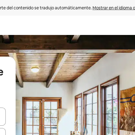
rte del contenido se tradujo automáticamente. 
Mostrar en el idioma o
e
vegar usando las teclas de las flechas hacia arriba y hacia abajo, o b