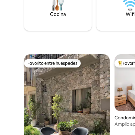
playas, los restaurantes y el animado
huéspede
centro de Bodrum. Ambos cerca del
vacacione
Cocina
Wifi
centro y la opción perfecta para unas
Hipócrate
vacaciones tranquilas
mejorada 
modernas
Favorito entre huéspedes
Favor
Favorito entre huéspedes
De los m
Condomin
Amplio ap
personas