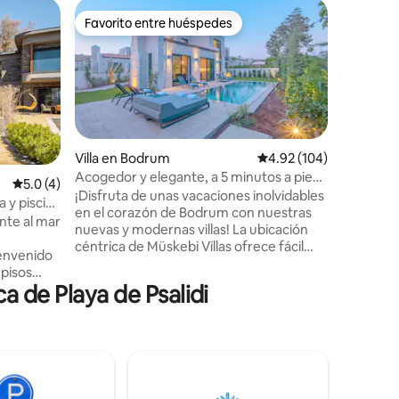
Casa de 
Favorito entre huéspedes
Favorit
Favorito entre huéspedes
Favorit
¡Casa de p
Disfruta 
nuestra t
independi
aguas cri
Escápate 
la natació
Disfruta
Villa en Bodrum
Calificación promedio: 
4.92 (104)
sol desde 
Acogedor y elegante, a 5 minutos a pie
Calificación promedio: 5.0 de 5; 4 evaluaciones
5.0 (4)
iones
Relájate 
de la playa
¡Disfruta de unas vacaciones inolvidables
a y piscina
nuestras
en el corazón de Bodrum con nuestras
ente al mar
totalmen
nuevas y modernas villas! La ubicación
modernos
céntrica de Müskebi Villas ofrece fácil
casa de p
acceso a playas, restaurantes y
 pisos
experienc
entretenimiento. Disfruta de la
 de Playa de Psalidi
 estilo de
privacidad de tu propia piscina y jardín en
cada villa, mientras que nuestros
cocinas,
interiores cuidadosamente diseñados
acceso
proporcionan la máxima comodidad.
Nuestro amable personal está siempre a
al
tu disposición para garantizar que tengas
 masajes
la mejor estancia posible. ¡Reserva ahora