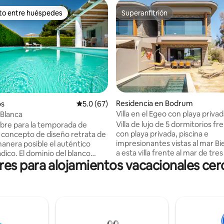
ito entre huéspedes
Superanfitrión
ejores en Favorito entre huéspedes
Superanfitrión
: 5.0 de 5; 11 evaluaciones
Residencia en Bodrum
os
Calificación promedio: 5.0 de 5; 67 evaluac
5.0 (67)
Villa en el Egeo con playa privad
a Blanca
privada
Villa de lujo de 5 dormitorios fr
 abre para la temporada de
con playa privada, piscina e
l concepto de diseño retrata de
impresionantes vistas al mar Bienvenido
manera posible el auténtico
a esta villa frente al mar de tres
ládico. El dominio del blanco
s para alojamientos vacacionales cerca
recién construida que ofrece un
 el elemento minimalista,
vida costero refinado. Cuenta con 5
nan el destino ideal para
dormitorios, 2 salas de estar, 2 
que buscan serenidad,
una piscina privada y jardín, y 
ad y relajación. Villa Perla Blanca
directo a una playa privada. Los
ome de la elegancia en la
huéspedes disfrutan de acceso 
d y el gusto impecable, lo que la
gimnasio, al spa y a las salas de
 en un refugio perfecto para los