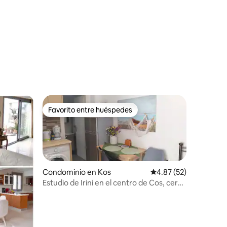
Favorito entre huéspedes
re huéspedes
Favorito entre huéspedes
Condominio en Kos
Calificación promedio:
4.87 (52)
Estudio de Irini en el centro de Cos, cerca
de la playa
iones