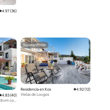
Calificación promedio: 4.97 de 5; 36 evaluaciones
4.97 (36)
Superanfitrión
Superanfitrión
iones
Residencia en Kos
Calificación promedio
4.92 (12)
Vistas de Lougos
Calificación promedio: 4.83 de 5; 40 evaluaciones
4.83 (40)
Bodrum con