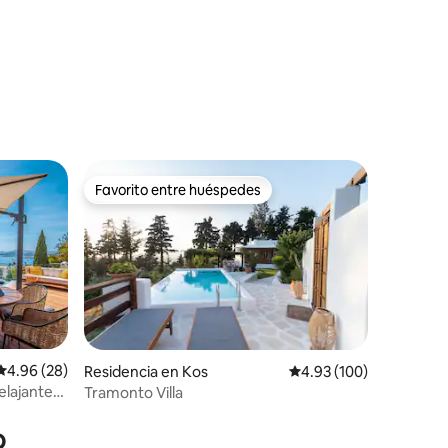
Favorito entre huéspedes
Favorito entre huéspedes
iones
Calificación promedio: 4.96 de 5; 28 evaluaciones
4.96 (28)
Residencia en Kos
Calificación promedio: 
4.93 (100)
elajante
Tramonto Villa
o