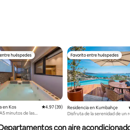
 4.95 de 5; 19 evaluaciones
 entre huéspedes
Favorito entre huéspedes
 entre huéspedes
Favorito entre huéspedes
a en Kos
Calificación promedio: 4.97 de 5; 39 evaluac
4.97 (39)
Residencia en Kumbahçe
 A5 minutos de las
Disfruta de la serenidad de un r
: 5.0 de 5; 53 evaluaciones
tflix* Cocina completa *
retiro costero
Departamentos con aire acondicionad