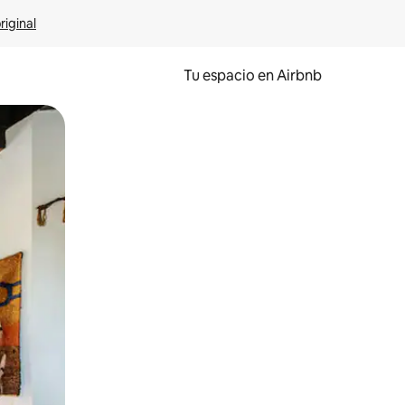
riginal
Tu espacio en Airbnb
ien tocando y deslizando la pantalla.