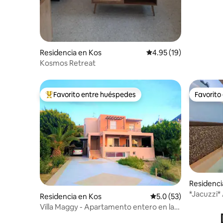
Residencia en Kos
Calificación promedio:
4.95 (19)
Kosmos Retreat
Favorito entre huéspedes
Favorito
De los mejores en Favorito entre huéspedes
Favorito
Residenci
*Jacuzzi*
Residencia en Kos
Calificación promedio
5.0 (53)
playas*Ne
Villa Maggy - Apartamento entero en la
primera planta.