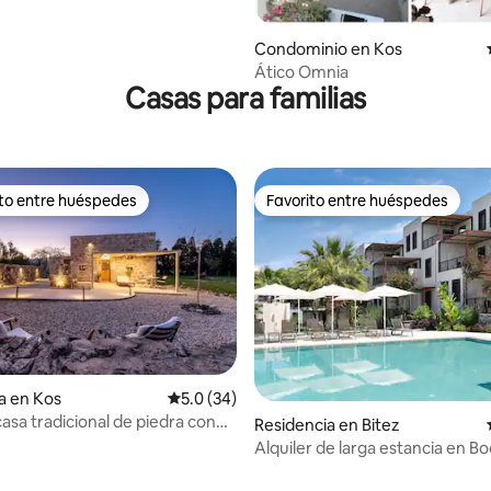
Condominio en Kos
Ático Omnia
Casas para familias
ito entre huéspedes
Favorito entre huéspedes
ejores en Favorito entre huéspedes
Favorito entre huéspedes
a en Kos
Calificación promedio: 5.0 de 5; 34 evaluac
5.0 (34)
casa tradicional de piedra con
Residencia en Bitez
Alquiler de larga estancia en 
piscina y wifi potente