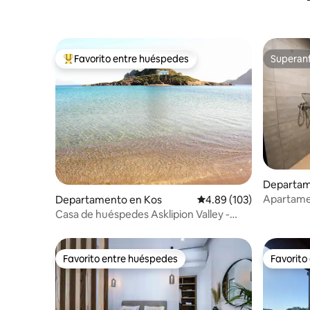
Favorito entre huéspedes
Superanf
De los mejores en Favorito entre huéspedes
Superanf
Departam
Apartamen
Departamento en Kos
Calificación promedio: 
4.89 (103)
el corazó
Casa de huéspedes Asklipion Valley -
Yiayia (abuela)
Favorito entre huéspedes
Favorito
Favorito entre huéspedes
Favorito