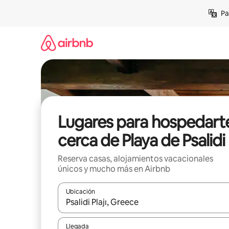
Ir
Pa
al
contenido
Lugares para hospedart
cerca de Playa de Psalidi
Reserva casas, alojamientos vacacionales
únicos y mucho más en Airbnb
Ubicación
Cuando los resultados estén disponibles, podrás na
Llegada