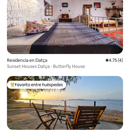
Residencia en Datça
Calificación
4.75 (4)
Sunset Houses Datça - Butterfly House
Favorito entre huéspedes
De los mejores en Favorito entre huéspedes