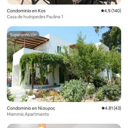
Condominio en Kos
Calificación 
4.9 (140)
Casa de huéspedes Pauline 1
Superanfitrión
Superanfitrión
Condominio en Νίσυρος
Calificación 
4.81 (43)
Mammis Apartments