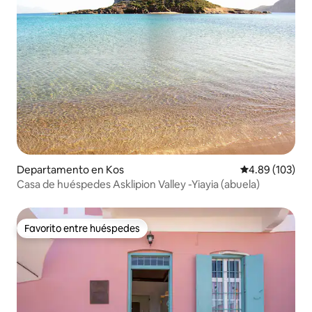
Departamento en Kos
Calificación pr
4.89 (103)
Casa de huéspedes Asklipion Valley -Yiayia (abuela)
Favorito entre huéspedes
Favorito entre huéspedes