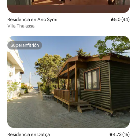
Residencia en Ano Symi
Calificación
5.0 (44)
Villa Thalassa
Superanfitrión
Superanfitrión
Residencia en Datça
Calificación 
4.73 (15)