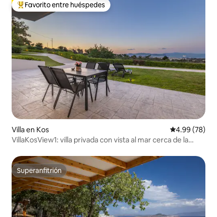
Favorito entre huéspedes
De los mejores en Favorito entre huéspedes
Villa en Kos
Calificación p
4.99 (78)
VillaKosView1: villa privada con vista al mar cerca de la
ciudad de Kos
Superanfitrión
Superanfitrión