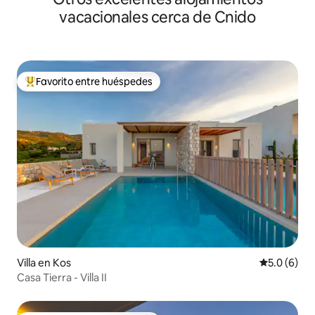
vacacionales cerca de Cnido
Favorito entre huéspedes
De los mejores en Favorito entre huéspedes
Villa en Kos
Calificació
5.0 (6)
Casa Tierra - Villa II