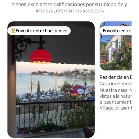
tienen excelentes calificaciones por su ubicación y
limpieza, entre otros aspectos.
Favorito entre huéspedes
Favorito entre h
De los mejores en Favorito entre huéspedes
Favorito entre h
Residencia en Dat
Casa independiente
en Mesudiye, Dat
Nuestra casa inde
vistas a la naturale
el asentamiento m
Village, el asenta
Mesudiye Village, 
nuestros estimados 
aburres con la con
ciudad, Escapada 
Tómate un descans