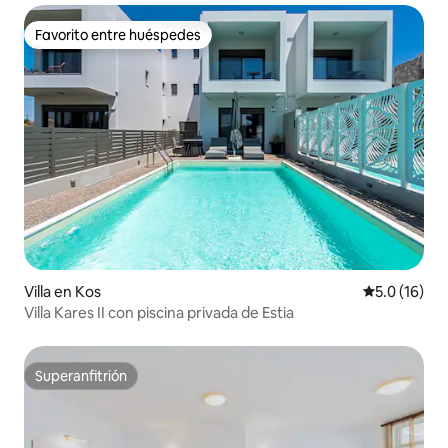
Favorito entre huéspedes
Favorito entre huéspedes
Villa en Kos
Calificación
5.0 (16)
Villa Kares II con piscina privada de Estia
Superanfitrión
Superanfitrión