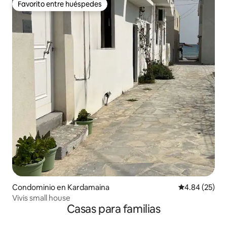
Favorito entre huéspedes
Favorito entre huéspedes
Condominio en Kardamaina
Calificación p
4.84 (25)
Vivis small house
Casas para familias