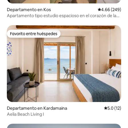
Departamento en Kos
Calificación pr
4.66 (249)
Apartamento tipo estudio espacioso en el corazón de la
ciudad de Kos
Favorito entre huéspedes
Favorito entre huéspedes
Departamento en Kardamaina
Calificación
5.0 (12)
Aelia Beach Living I