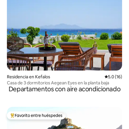
Residencia en Kefalos
Calificación
5.0 (16)
Casa de 3 dormitorios Aegean Eyes en la planta baja
Departamentos con aire acondicionado
Favorito entre huéspedes
De los mejores en Favorito entre huéspedes