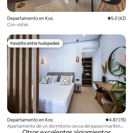
Departamento en Kos
Calificación
5.0 (42)
Con vistas
Favorito entre huéspedes
Favorito entre huéspedes
Departamento en Kos
Calificación 
4.87 (15)
Apartamento de un dormitorio cerca del paseo marítimo
Otros excelentes alojamientos
de Kos - H1