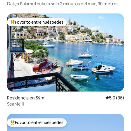
Datça Palamutbükü a solo 2 minutos del mar, 30 metros
Favorito entre huéspedes
De los mejores en Favorito entre huéspedes
Residencia en Sými
Calificación
5.0 (36)
SeaMe II
Favorito entre huéspedes
De los mejores en Favorito entre huéspedes