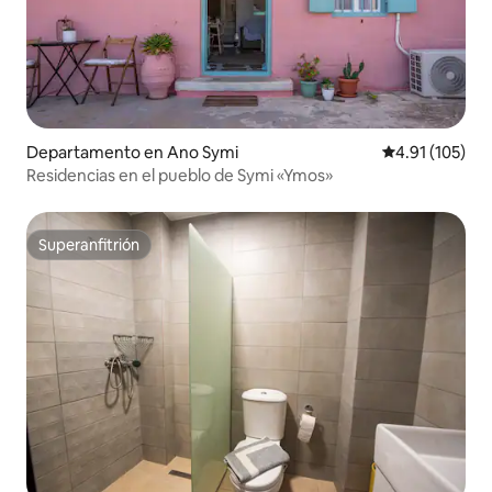
Departamento en Ano Symi
Calificación p
4.91 (105)
Residencias en el pueblo de Symi «Ymos»
Superanfitrión
Superanfitrión