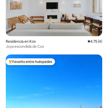
Residencia en Kos
Calificación
4.75 (4)
Joya escondida de Cos
Favorito entre huéspedes
De los mejores en Favorito entre huéspedes