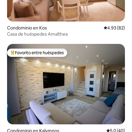
Condominio en Kos
Calificación p
4.93 (82)
Casa de huéspedes Amalthea
Favorito entre huéspedes
De los mejores en Favorito entre huéspedes
Condominio en Kalymnos
Calificación
5.0 (40)