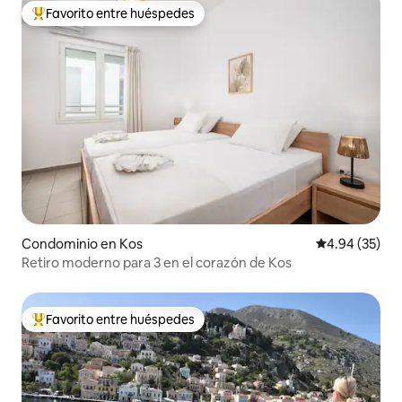
Favorito entre huéspedes
De los mejores en Favorito entre huéspedes
Condominio en Kos
Calificación p
4.94 (35)
Retiro moderno para 3 en el corazón de Kos
Favorito entre huéspedes
De los mejores en Favorito entre huéspedes