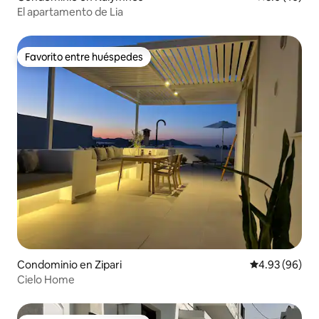
El apartamento de Lia
Favorito entre huéspedes
Favorito entre huéspedes
Condominio en Zipari
Calificación p
4.93 (96)
Cielo Home