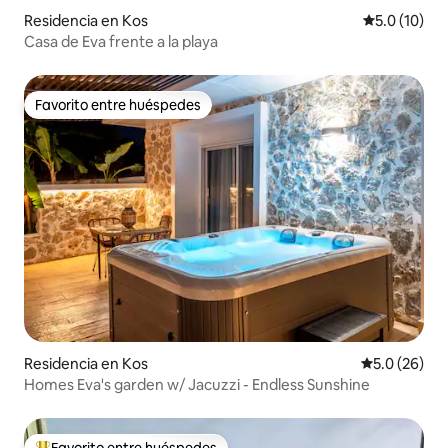
Residencia en Kos
Calificación
5.0 (10)
Casa de Eva frente a la playa
Favorito entre huéspedes
Favorito entre huéspedes
Residencia en Kos
Calificación
5.0 (26)
Homes Eva's garden w/ Jacuzzi - Endless Sunshine
Favorito entre huéspedes