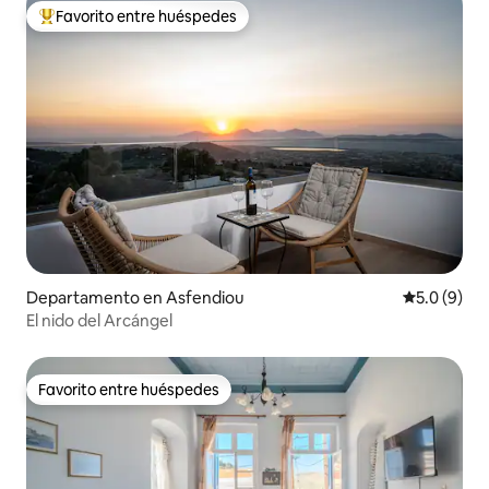
Favorito entre huéspedes
De los mejores en Favorito entre huéspedes
Departamento en Asfendiou
Calificació
5.0 (9)
El nido del Arcángel
Favorito entre huéspedes
Favorito entre huéspedes