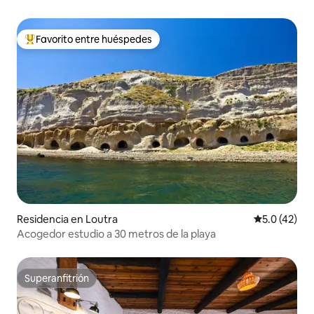
Favorito entre huéspedes
De los mejores en Favorito entre huéspedes
Residencia en Loutra
Calificación
5.0 (42)
Acogedor estudio a 30 metros de la playa
Superanfitrión
Superanfitrión