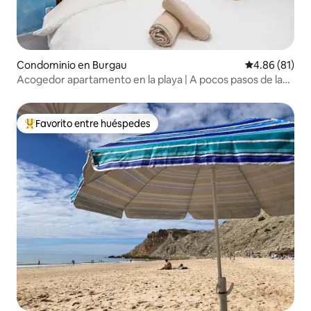
Condominio en Burgau
Calificación 
4.86 (81)
Acogedor apartamento en la playa | A pocos pasos de la
arena en un pueblo pesquero
Favorito entre huéspedes
De los mejores en Favorito entre huéspedes