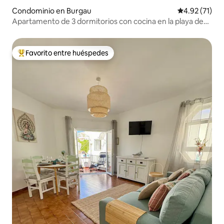
Condominio en Burgau
Calificación 
4.92 (71)
Apartamento de 3 dormitorios con cocina en la playa de
Burgau a 2 minutos de la playa
Favorito entre huéspedes
De los mejores en Favorito entre huéspedes