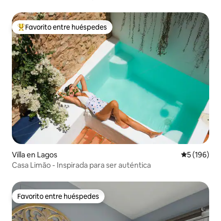
Favorito entre huéspedes
De los mejores en Favorito entre huéspedes
Villa en Lagos
Calificació
5 (196)
Casa Limão - Inspirada para ser auténtica
Favorito entre huéspedes
Favorito entre huéspedes