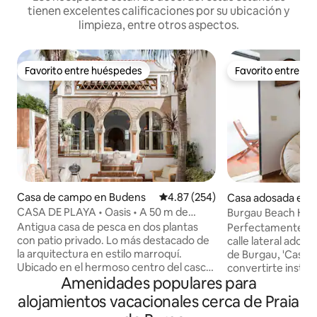
tienen excelentes calificaciones por su ubicación y
limpieza, entre otros aspectos.
Favorito entre huéspedes
Favorito entre h
Favorito entre huéspedes
Favorito entre h
Casa de campo en Budens
Calificación promedio: 4.87 de 5
4.87 (254)
Casa adosada en 
CASA DE PLAYA • Oasis • A 50 m de
Burgau Beach Hidea
Dream Beach
con uso de la pisci
Antigua casa de pesca en dos plantas
Perfectamente ub
con patio privado. Lo más destacado de
calle lateral adoq
la arquitectura en estilo marroquí.
de Burgau, 'Casa Li
Ubicado en el hermoso centro del casco
convertirte insta
Amenidades populares para
antiguo de Salema. La excelente playa se
de la vida del pue
encuentra a menos de un minuto a pie.
de la impresionan
alojamientos vacacionales cerca de Praia
Desde la entrada puedes acceder a la
esta espaciosa cas