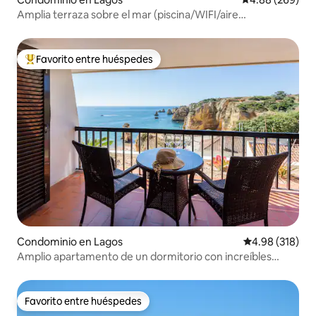
Amplia terraza sobre el mar (piscina/WIFI/aire
acondicionado)
Favorito entre huéspedes
De los mejores en Favorito entre huéspedes
Condominio en Lagos
Calificación pr
4.98 (318)
Amplio apartamento de un dormitorio con increíbles
vistas al mar
Favorito entre huéspedes
Favorito entre huéspedes