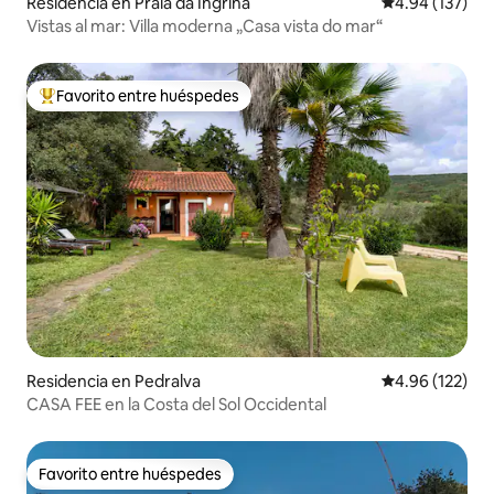
Residencia en Praia da Ingrina
Calificación p
4.94 (137)
Vistas al mar: Villa moderna „Casa vista do mar“
Favorito entre huéspedes
De los mejores en Favorito entre huéspedes
Residencia en Pedralva
Calificación p
4.96 (122)
CASA FEE en la Costa del Sol Occidental
Favorito entre huéspedes
Favorito entre huéspedes