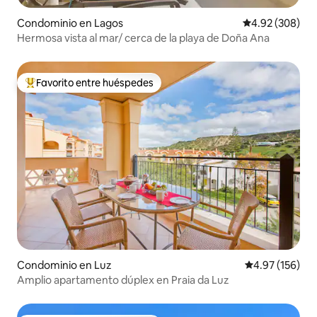
Condominio en Lagos
Calificación pr
4.92 (308)
Hermosa vista al mar/ cerca de la playa de Doña Ana
Favorito entre huéspedes
De los mejores en Favorito entre huéspedes
Condominio en Luz
Calificación p
4.97 (156)
Amplio apartamento dúplex en Praia da Luz