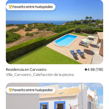
Favorito entre huéspedes
De los mejores en Favorito entre huéspedes
Residencia en Carvoeiro
Calificación p
4.96 (118)
Villa_Carvoeiro_Calefacción de la piscina
Favorito entre huéspedes
De los mejores en Favorito entre huéspedes