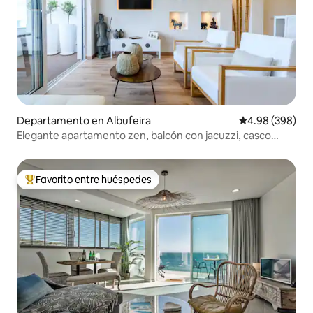
Departamento en Albufeira
Calificación pr
4.98 (398)
Elegante apartamento zen, balcón con jacuzzi, casco
antiguo
Favorito entre huéspedes
De los mejores en Favorito entre huéspedes