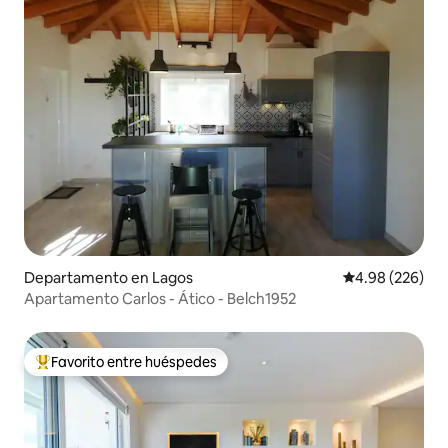
Departamento en Lagos
Calificación pr
4.98 (226)
Apartamento Carlos - Ático - Belch1952
Favorito entre huéspedes
De los mejores en Favorito entre huéspedes