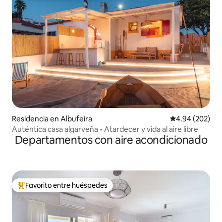
Residencia en Albufeira
Calificación pr
4.94 (202)
Auténtica casa algarveña • Atardecer y vida al aire libre
Departamentos con aire acondicionado
Favorito entre huéspedes
De los mejores en Favorito entre huéspedes