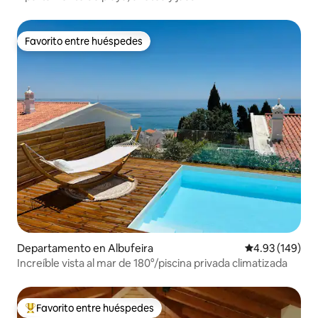
Favorito entre huéspedes
Favorito entre huéspedes
Departamento en Albufeira
Calificación pr
4.93 (149)
Increíble vista al mar de 180°/piscina privada climatizada
Favorito entre huéspedes
De los mejores en Favorito entre huéspedes