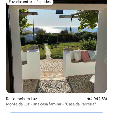
Favorito entre huéspedes
Favorito entre huéspedes
Residencia en Luz
Calificación p
4.94 (153)
Monte da Luz - una casa familiar - "Casa da Parreira"