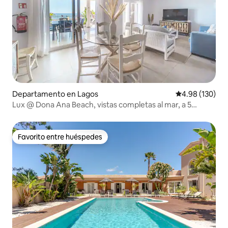
Departamento en Lagos
Calificación pr
4.98 (130)
Lux @ Dona Ana Beach, vistas completas al mar, a 5
minutos del centro
Favorito entre huéspedes
Favorito entre huéspedes