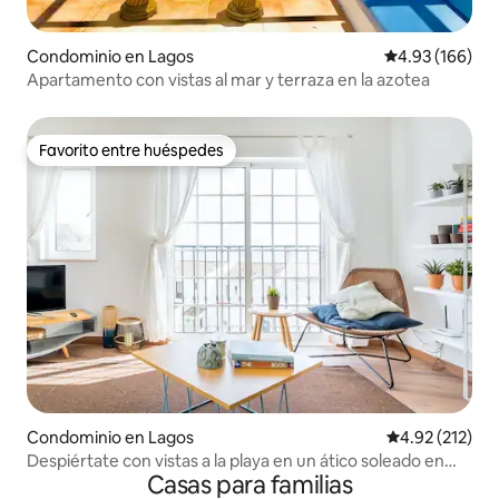
Condominio en Lagos
Calificación pr
4.93 (166)
Apartamento con vistas al mar y terraza en la azotea
Favorito entre huéspedes
Favorito entre huéspedes
Condominio en Lagos
Calificación p
4.92 (212)
Despiértate con vistas a la playa en un ático soleado en
Casas para familias
Praia da Luz