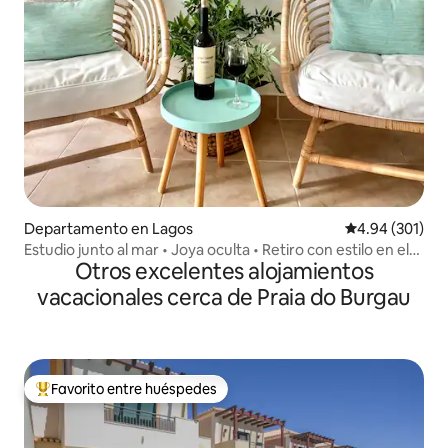
Departamento en Lagos
Calificación pr
4.94 (301)
Estudio junto al mar • Joya oculta • Retiro con estilo en el
Otros excelentes alojamientos
jardín
vacacionales cerca de Praia do Burgau
Favorito entre huéspedes
De los mejores en Favorito entre huéspedes