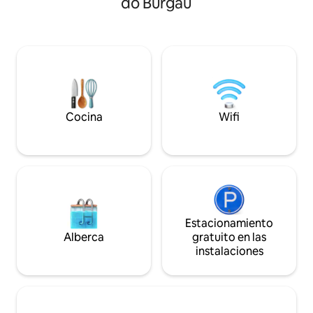
do Burgau
cocina abierta, la sala de estar y el
tiene terrazas del
comedor con vistas al patio tipo oasis,
hacer barbacoas y c
que está decorado de forma atractiva
quemador de pell
con un trabajo de piedra de alta calidad.
noches de invier
Una pequeña piscina decorativa (no para
dormitorio doble,
nadar) completa el ambiente acogedor.
posibilidad de un 
Con un libro en la mano y los pies en el
Incluye cocina de 
lavabo de agua fría, puedes relajarte y
de fibra, TV, jugue
recargar las pilas en los días calurosos de
Capacidad para 4 
Cocina
Wifi
verano. El baño con ducha doble e
inodoro de ducha está ubicado en la
planta baja de la casa. Los dos
dormitorios abiertos de arriba están
equipados con una cama tamaño queen
debajo del acogedor techo inclinado.
Cada dormitorio tiene acceso directo a
la terraza con muebles de salón. Una
Estacionamiento
gran noche de sueño. Puedes escuchar
Alberca
gratuito en las
el viento en las palmeras y el surf a lo
instalaciones
lejos. Los huéspedes podrán acceder a
todas las áreas mientras alquilan toda la
casa. Para todas las preguntas, estamos
disponibles (correo y teléfono) y
tenemos personas en el sitio que