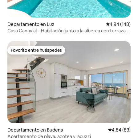
Departamento en Luz
Calificación pr
4.94 (148)
Casa Canavial – Habitación junto a la alberca con terraza
privada
Favorito entre huéspedes
Favorito entre huéspedes
Departamento en Budens
Calificación p
4.84 (83)
Apartamento de playa, azotea y jacuzzi