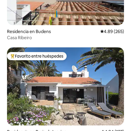
Residencia en Budens
Calificación pr
4.89 (265)
Casa Ribeiro
Favorito entre huéspedes
De los mejores en Favorito entre huéspedes