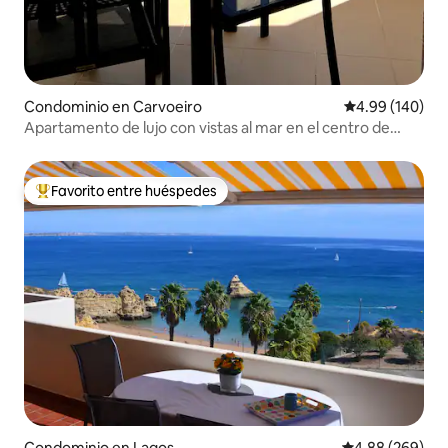
Condominio en Carvoeiro
Calificación pr
4.99 (140)
Apartamento de lujo con vistas al mar en el centro de
Carvoeiro
Favorito entre huéspedes
De los mejores en Favorito entre huéspedes
Condominio en Lagos
Calificación pr
4.88 (269)