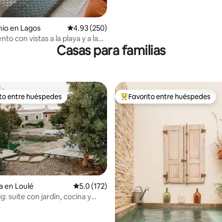
4.88 de 5; 195 evaluaciones
io en Lagos
Calificación promedio: 4.93 de 5; 250 evaluac
4.93 (250)
o con vistas a la playa y a la
Casas para familias
erca de todo
ito entre huéspedes
Favorito entre huéspedes
ejores en Favorito entre huéspedes
De los mejores en Favorito ent
a en Loulé
Calificación promedio: 5.0 de 5; 172 evaluac
5.0 (172)
g: suite con jardín, cocina y
4.98 de 5; 122 evaluaciones
piscina