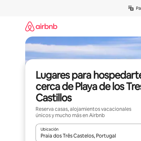
Ir
Pa
al
contenido
Lugares para hospedart
cerca de Playa de los Tre
Castillos
Reserva casas, alojamientos vacacionales
únicos y mucho más en Airbnb
Ubicación
Cuando los resultados estén disponibles, podrás na