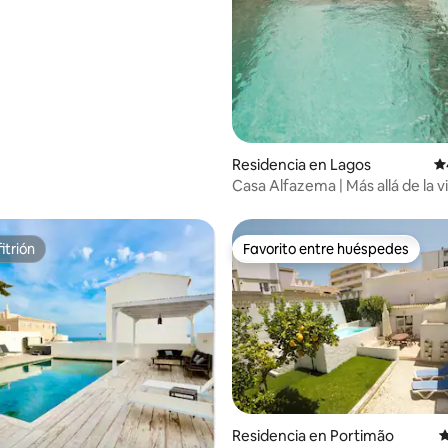
Residencia en Lagos
Ca
Casa Alfazema | Más allá de la v
ordinaria
itrión
Favorito entre huéspedes
itrión
Favorito entre huéspedes
4.98 de 5; 105 evaluaciones
Residencia en Portimão
C