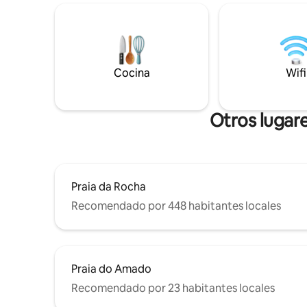
creando p
ACONDICIONADO (ambas habitaciones
paz. Los b
y sala de estar) →PISCINA + piscina para
dormitori
niños (CIERRA DEL 10/2025 A MEDIADOS
sensación es
DE MAYO DE 2026) → MUCHOS lugares
está a sol
de estacionamiento. → Zona TRANQUILA
Carvoeiro
Cocina
Wifi
→CERCA DE TODO pero lo
suficientemente lejos de las
multitudes/ruido.
Otros lugare
Praia da Rocha
Recomendado por 448 habitantes locales
Praia do Amado
Recomendado por 23 habitantes locales