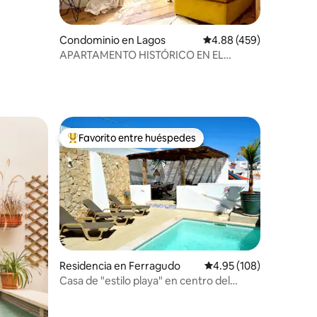
iones
Condominio en Lagos
Calificación promedio: 
4.88 (459)
APARTAMENTO HISTÓRICO EN EL
CENTRO DE LA CIUDAD
Favorito entre huéspedes
re huéspedes
De los mejores en Favorito entre huéspedes
iones
Residencia en Ferragudo
Calificación promedio: 
4.95 (108)
Casa de "estilo playa" en centro del
pueblo.