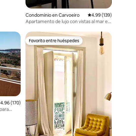
Condominio en Carvoeiro
Calificación promedio: 
4.99 (139)
Apartamento de lujo con vistas al mar en
el centro de Carvoeiro
Favorito entre huéspedes
re huéspedes
Favorito entre huéspedes
alificación promedio: 4.96 de 5; 170 evaluaciones
4.96 (170)
 para