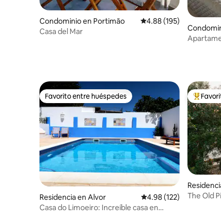
Condominio en Portimão
Calificación promedio: 
4.88 (195)
Condomin
Casa del Mar
Apartament
ciudad, c
Favorito entre huéspedes
Favor
Favorito entre huéspedes
De los m
Residenci
The Old Pi
Residencia en Alvor
Calificación promedio: 
4.98 (122)
vista a la 
Casa do Limoeiro: Increíble casa en
Montes de Alvor