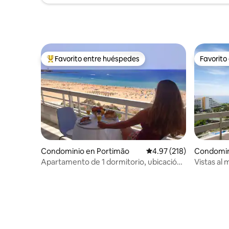
Favorito entre huéspedes
Favorito
De los mejores en Favorito entre huéspedes
Favorito
Condominio en Portimão
Calificación promedio: 
4.97 (218)
Condomin
Apartamento de 1 dormitorio, ubicación
Vistas al
privilegiada, vista espectacular
910