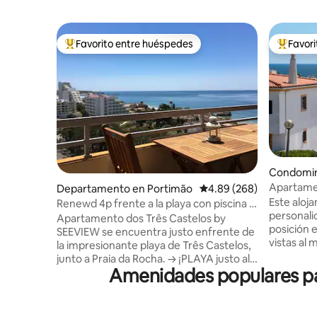
Favorito entre huéspedes
Favor
De los mejores en Favorito entre huéspedes
De los m
Condomin
Apartame
Departamento en Portimão
Calificación promedio: 
4.89 (268)
vistas al 
Este aloj
Renewd 4p frente a la playa con piscina -
personalid
playa al otro lado de la calle
Apartamento dos Três Castelos by
posición 
SEEVIEW se encuentra justo enfrente de
vistas al mar y 
la impresionante playa de Três Castelos,
ofrece un
junto a Praia da Rocha. → ¡PLAYA justo al
cocina y a
Amenidades populares par
otro lado de la calle! → INCREÍBLES
comunitar
VISTAS al mar y a la ciudad de día y de
las instal
noche → Mucha LUZ: el departamento
ocupa tod
está orientado al sur/sureste. → AIRE