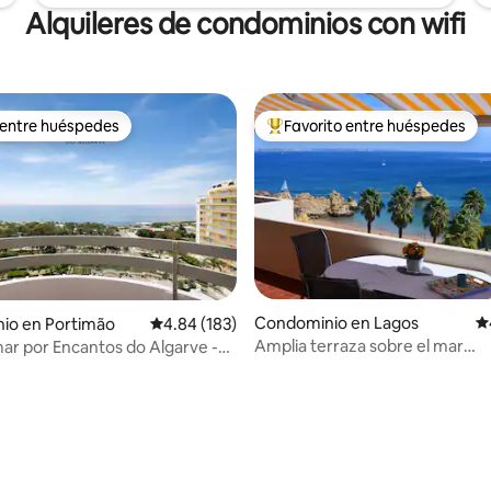
Alquileres de condominios con wifi
 entre huéspedes
Favorito entre huéspedes
 entre huéspedes
De los mejores en Favorito ent
Condominio en Lagos
Ca
4.97 de 5; 218 evaluaciones
io en Portimão
Calificación promedio: 4.84 de 5; 183 evaluac
4.84 (183)
Amplia terraza sobre el mar
 mar por Encantos do Algarve -
(piscina/WIFI/aire acondicionad