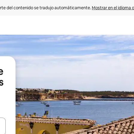
rte del contenido se tradujo automáticamente. 
Mostrar en el idioma o
e
s
vegar usando las teclas de las flechas hacia arriba y hacia abajo, o b