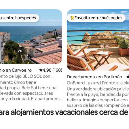
ito entre huéspedes
Favorito entre huéspedes
ejores en Favorito entre huéspedes
De los mejores en Favorito ent
io en Carvoeiro
Calificación promedio: 4.98 de 5; 160 evaluac
4.98 (160)
nto de lujo BELO SOL con
4.89 de 5; 268 evaluaciones
Departamento en Portimão
C
mar
amiento único tiene
OnBoard Luxury l Frente a la pl
ad propia. Belo Sol tiene una
vista panorámica al mar
Una verdadera ubicación privil
elevada con espectaculares
frente a la playa, bendecida por
a la ciudad. El apartamento
belleza. Imagina despertar con 
 dormitorio, baño con ducha,
susurro de las olas rompiendo en 
zotea privada. Piscina
a alojamientos vacacionales cerca de Pl
Corre las cortinas y te recibirá 
ia y aparcamiento gratuito en
impresionante del vasto y
aciones. El apartamento Belo Sol
resplandeciente océano que se
o el primer y segundo piso,
hacia el horizonte. On Board L