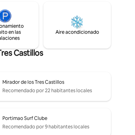
restaurantes, cafeterías, el puerto
 como
deportivo, el casino y los senderos
costeros, este departamento ofrece el
e a la vida
equilibrio ideal de relajación, comodidad y
conveniencia en Portimão.
ionamiento
a crear
ito en las
Aire acondicionado
ares y
alaciones
“A bordo”
res Castillos
Mirador de los Tres Castillos
Recomendado por 22 habitantes locales
Portimao Surf Clube
Recomendado por 9 habitantes locales