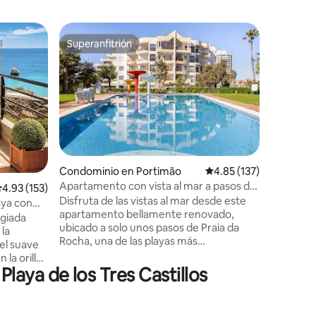
Departa
Superanfitrión
Favorit
re huéspedes
Superanfitrión
Favorit
Ático Pra
Sobre Pr
apartame
Disfruta
hermosa p
vista al 
del mundo
Algarve. 
playa gal
Condominio en Portimão
Calificación promedio: 
4.85 (137)
iones
es fantás
Apartamento con vista al mar a pasos de
alificación promedio: 4.93 de 5; 153 evaluaciones
4.93 (153)
contrata
Praia da Rocha
Disfruta de las vistas al mar desde este
menores 
aya con
apartamento bellamente renovado,
acompaña
egiada
ubicado a solo unos pasos de Praia da
24 años.
 la
Rocha, una de las playas más
30/07/20
el suave
emblemáticas del Algarve. Comienza tus
la orilla.
mañanas con café en la terraza mientras
aya de los Tres Castillos
una vista
el sol sale sobre el Atlántico y termina tus
días escuchando el sonido de las olas.
 extiende
Perfectamente ubicado cerca de
uxury