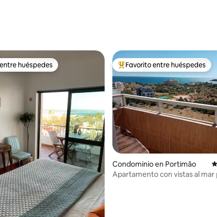
 entre huéspedes
Favorito entre huéspedes
 entre huéspedes
De los mejores en Favorito ent
Condominio en Portimão
C
Apartamento con vistas al mar
parejas @catchofthedaypt