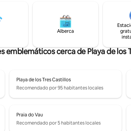
rivacidad y una sensación de
Apartment es tan encantador
alcones en el salón, el
suena. Evoca sentimientos de
o y la cocina crean una
tranquilidad y relajación. Lánzat
pecial de espacio. Belo Sol
en la playa de Praia da Rocha.
o 7 minutos a pie de Praia do
Estac
Definitivamente un espacio par
, tiendas y restaurantes.
Alberca
gratu
recuerdos preciados con famili
inst
amigos. Nos complace tenerte 
s emblemáticos cerca de Playa de los T
Playa de los Tres Castillos
Recomendado por 95 habitantes locales
Praia do Vau
Recomendado por 5 habitantes locales