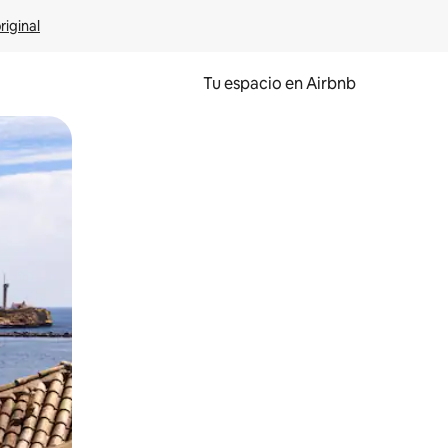
riginal
Tu espacio en Airbnb
ien tocando y deslizando la pantalla.