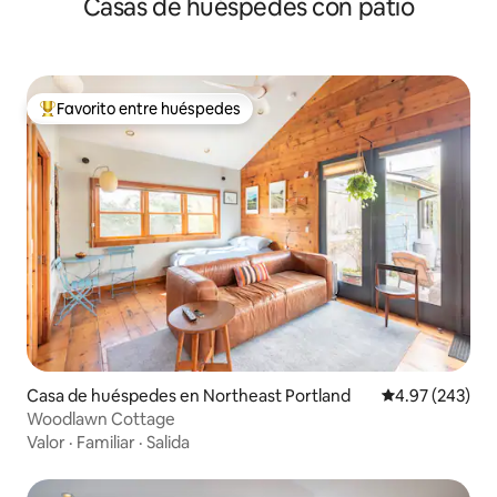
Casas de huéspedes con patio
Favorito entre huéspedes
De los mejores en Favorito entre huéspedes
Casa de huéspedes en Northeast Portland
Calificación pr
4.97 (243)
Woodlawn Cottage
Valor
·
Familiar
·
Salida