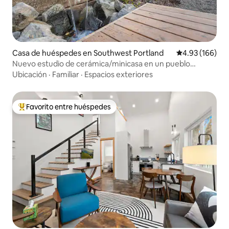
Casa de huéspedes en Southwest Portland
Calificación pr
4.93 (166)
Nuevo estudio de cerámica/minicasa en un pueblo
precioso
Ubicación
·
Familiar
·
Espacios exteriores
Favorito entre huéspedes
De los mejores en Favorito entre huéspedes