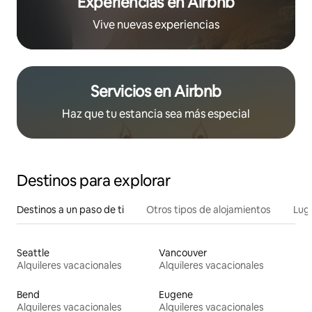
Experiencias en Airbnb
Vive nuevas experiencias
Servicios en Airbnb
Haz que tu estancia sea más especial
Destinos para explorar
Destinos a un paso de ti
Otros tipos de alojamientos
Lug
Seattle
Vancouver
Alquileres vacacionales
Alquileres vacacionales
Bend
Eugene
Alquileres vacacionales
Alquileres vacacionales