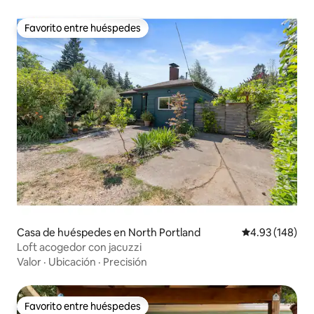
Favorito entre huéspedes
Favorito entre huéspedes
Casa de huéspedes en North Portland
Calificación pr
4.93 (148)
Loft acogedor con jacuzzi
Valor
·
Ubicación
·
Precisión
Favorito entre huéspedes
Favorito entre huéspedes