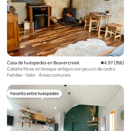
Casa de huéspedes en Beavercreek
Calificación pr
4.97 (356)
Cabaña Muse en bosque antiguo con jacuzzi de cedro
Familiar
·
Valor
·
Áreas comunes
Favorito entre huéspedes
Favorito entre huéspedes