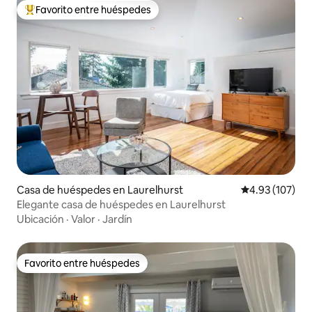
Favorito entre huéspedes
De los mejores en Favorito entre huéspedes
Casa de huéspedes en Laurelhurst
Calificación p
4.93 (107)
Elegante casa de huéspedes en Laurelhurst
Ubicación
·
Valor
·
Jardín
Favorito entre huéspedes
Favorito entre huéspedes