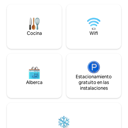
entrenados; no se
impresionante casa diseñada por un
ESA.
arquitecto, perfecta para amantes de la
comida, parejas y trabajo a distancia.
Excelente ubicación a pocos pasos de
panaderías, tiendas, parques y salas de
tapas. ¡Descubre el carácter peculiar y
Cocina
Wifi
los restaurantes de moda de Belmont-
Hawthorne-Tabor!
Estacionamiento
Alberca
gratuito en las
instalaciones