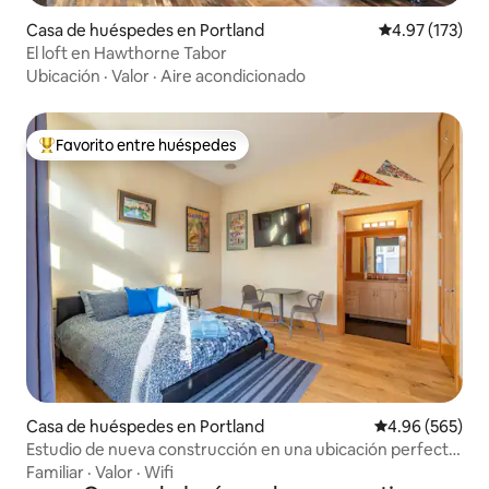
Casa de huéspedes en Portland
Calificación p
4.97 (173)
El loft en Hawthorne Tabor
Ubicación
·
Valor
·
Aire acondicionado
Favorito entre huéspedes
De los mejores en Favorito entre huéspedes
Casa de huéspedes en Portland
Calificación pr
4.96 (565)
Estudio de nueva construcción en una ubicación perfecta
al sureste
Familiar
·
Valor
·
Wifi