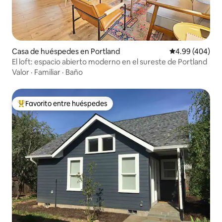
Casa de huéspedes en Portland
Calificación pr
4.99 (404)
El loft: espacio abierto moderno en el sureste de Portland
Valor
·
Familiar
·
Baño
Favorito entre huéspedes
De los mejores en Favorito entre huéspedes