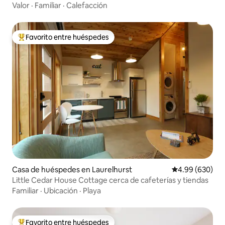
Valor
·
Familiar
·
Calefacción
Favorito entre huéspedes
De los mejores en Favorito entre huéspedes
Casa de huéspedes en Laurelhurst
Calificación pr
4.99 (630)
Little Cedar House Cottage cerca de cafeterías y tiendas
Familiar
·
Ubicación
·
Playa
Favorito entre huéspedes