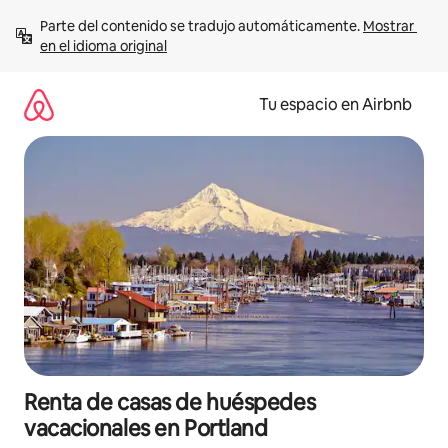
Ir
Parte del contenido se tradujo automáticamente. 
Mostrar 
al
en el idioma original
contenido
Tu espacio en Airbnb
Renta de casas de huéspedes
vacacionales en Portland