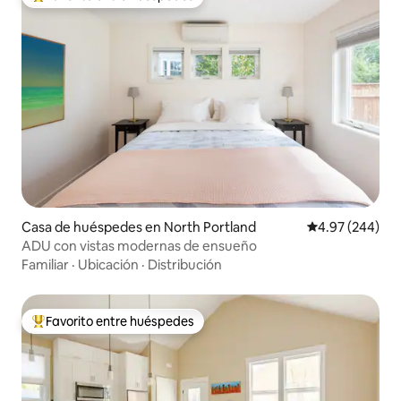
De los mejores en Favorito entre huéspedes
Casa de huéspedes en North Portland
Calificación pr
4.97 (244)
ADU con vistas modernas de ensueño
Familiar
·
Ubicación
·
Distribución
Favorito entre huéspedes
De los mejores en Favorito entre huéspedes