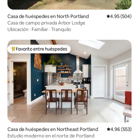
Casa de huéspedes en North Portland
Calificación pr
4.95 (504)
Casa de campo privada Arbor Lodge
Ubicación
·
Familiar
·
Tranquilo
Favorito entre huéspedes
De los mejores en Favorito entre huéspedes
Casa de huéspedes en Northeast Portland
Calificación pr
4.96 (553)
Estudio moderno en el norte de Portland