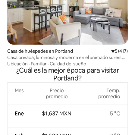
Casa de huéspedes en Portland
Calificació
5 (417)
Casa privada, luminosa y moderna en el animado sureste
de Portland
Ubicación
·
Familiar
·
Calidad del sueño
¿Cuál es la mejor época para visitar
Portland?
Mes
Precio
Temp.
promedio
promedio
Ene
$1,637 MXN
5 °C