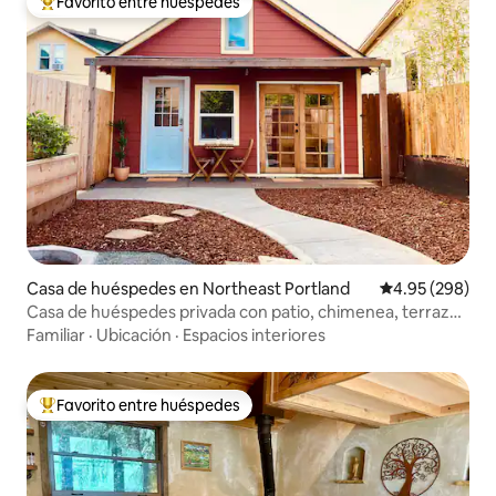
Favorito entre huéspedes
De los mejores en Favorito entre huéspedes
Casa de huéspedes en Northeast Portland
Calificación pr
4.95 (298)
Casa de huéspedes privada con patio, chimenea, terraza
y loft
Familiar
·
Ubicación
·
Espacios interiores
Favorito entre huéspedes
De los mejores en Favorito entre huéspedes