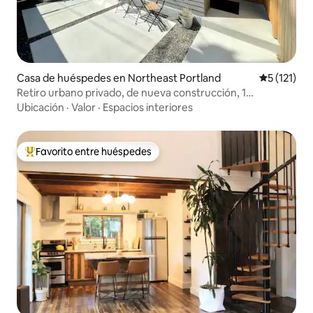
Casa de huéspedes en Northeast Portland
Calificació
5 (121)
Retiro urbano privado, de nueva construcción, 1
dormitorio, capacidad para 4 personas
Ubicación
·
Valor
·
Espacios interiores
Favorito entre huéspedes
De los mejores en Favorito entre huéspedes