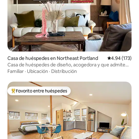
Casa de huéspedes en Northeast Portland
Calificación p
4.94 (173)
Casa de huéspedes de diseño, acogedora y que admite
mascotas
Familiar
·
Ubicación
·
Distribución
Favorito entre huéspedes
De los mejores en Favorito entre huéspedes