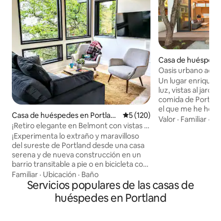
Casa de huéspede
h Portland
Oasis urbano acces
ganador del premi
Un lugar enrique
luz, vistas al jardí
comida de Portland. «¡El mejor Airb
el que me he hos
Casa de huéspedes en Portlan
Calificación promedio: 5 de 5
5 (120)
frecuente de los huésp
Valor
·
Familiar
·
Li
d
¡Retiro elegante en Belmont con vistas a
del Instituto Ame
los árboles y cama tamaño king!
¡Experimenta lo extraño y maravilloso
al diseñador Webst
del sureste de Portland desde una casa
de lujo y accesori
serena y de nueva construcción en un
Tranquila calle arb
barrio transitable a pie o en bicicleta con
NoPo, a pocos minu
cama tamaño king y mucha luz!
Familiar
·
Ubicación
·
Baño
ciudad. - Cocina totalmente equipada
Despiértate bien descansado y abre la
Servicios populares de las casas de
con café local fre
cortina de las ventanas del suelo al techo
interiores y al aire libre - Consulta
huéspedes en Portland
para dejar entrar la luz de la mañana.
de foto para obte
Disfruta de la cocina completa y la
Se admiten animal
bañera de inmersión en una