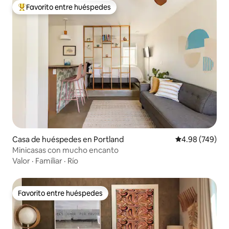
Favorito entre huéspedes
De los mejores en Favorito entre huéspedes
Casa de huéspedes en Portland
Calificación pr
4.98 (749)
Minicasas con mucho encanto
Valor
·
Familiar
·
Río
Favorito entre huéspedes
Favorito entre huéspedes