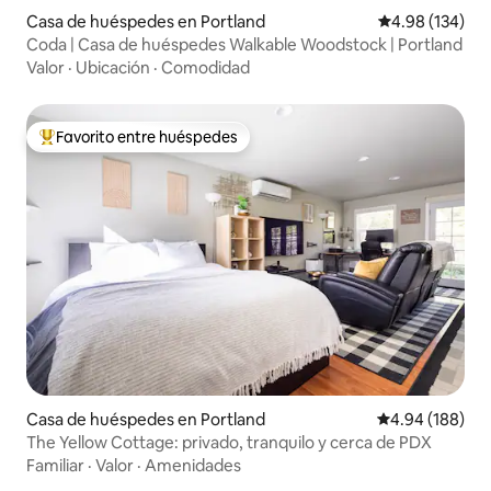
Casa de huéspedes en Portland
Calificación pr
4.98 (134)
Coda | Casa de huéspedes Walkable Woodstock | Portland
Valor
·
Ubicación
·
Comodidad
Favorito entre huéspedes
De los mejores en Favorito entre huéspedes
Casa de huéspedes en Portland
Calificación pr
4.94 (188)
The Yellow Cottage: privado, tranquilo y cerca de PDX
Familiar
·
Valor
·
Amenidades