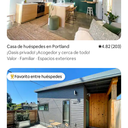
Casa de huéspedes en Portland
Calificación pr
4.82 (203)
¡Oasis privado! ¡Acogedor y cerca de todo!
Valor
·
Familiar
·
Espacios exteriores
Favorito entre huéspedes
De los mejores en Favorito entre huéspedes