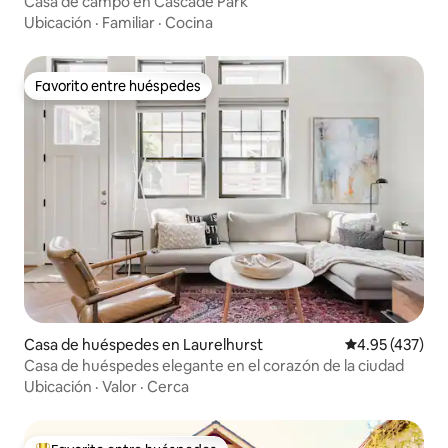
Casa de campo en Cascade Park
Ubicación
·
Familiar
·
Cocina
Favorito entre huéspedes
Favorito entre huéspedes
Casa de huéspedes en Laurelhurst
Calificación p
4.95 (437)
Casa de huéspedes elegante en el corazón de la ciudad
Ubicación
·
Valor
·
Cerca