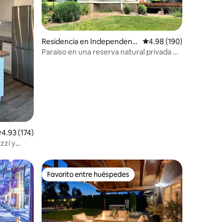
iones
Residencia en Independenc
Calificación promedio: 
4.98 (190)
e
Paraíso en una reserva natural privada de
6 hectáreas
alificación promedio: 4.93 de 5; 174 evaluaciones
4.93 (174)
zzi y
Favorito entre huéspedes
re huéspedes
Favorito entre huéspedes