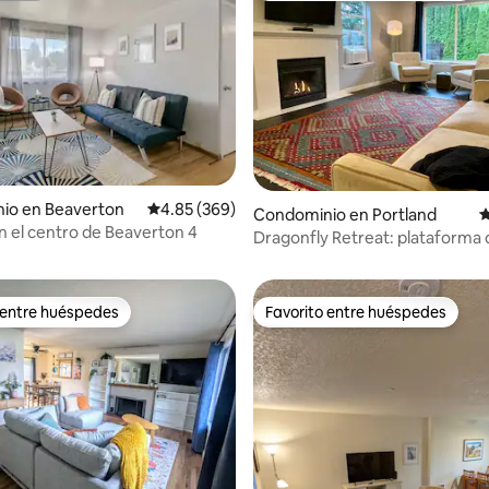
4.89 de 5; 201 evaluaciones
io en Beaverton
Calificación promedio: 4.85 de 5; 369 evaluac
4.85 (369)
Condominio en Portland
C
n el centro de Beaverton 4
Dragonfly Retreat: plataforma 
lanzamiento para la aventura
 entre huéspedes
Favorito entre huéspedes
 entre huéspedes
Favorito entre huéspedes