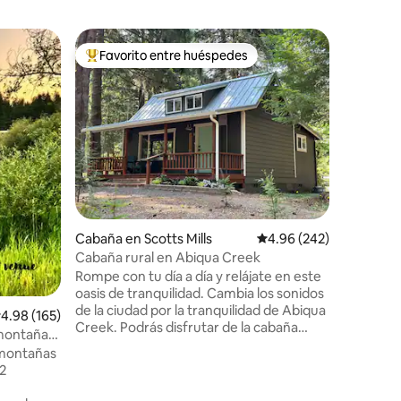
Casa de a
Favorito entre huéspedes
Favor
re huéspedes
De los mejores en Favorito entre huéspedes
De los 
ence
Retiro m
jardín y r
La Casa C
construid
paja, tal
acogedor
tranquila
comodida
para relaj
cama tam
acondicio
Cabaña en Scotts Mills
Calificación promedio: 
4.96 (242)
aperitivo
La bañer
Cabaña rural en Abiqua Creek
sumergirs
Rompe con tu día a día y relájate en este
estancia,
oasis de tranquilidad. Cambia los sonidos
para refr
de la ciudad por la tranquilidad de Abiqua
alificación promedio: 4.98 de 5; 165 evaluaciones
4.98 (165)
bienveni
Creek. Podrás disfrutar de la cabaña
 montañas
Vete sin
recientemente remodelada ubicada
s montañas
entre dos de los lugares de baño locales
 2
favoritos. Ten en cuenta que el acceso al
iones
río está a menos de tres minutos por la