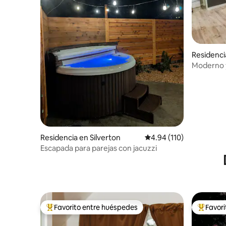
Residenci
Moderno y
juegos y w
Residencia en Silverton
Calificación promedio: 
4.94 (110)
Escapada para parejas con jacuzzi
Favorito entre huéspedes
Favor
De los mejores en Favorito entre huéspedes
De los m