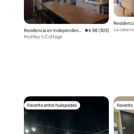
Residenci
La casa r
Residencia en Independenc
Calificación promedio: 
4.98 (303)
e
Muttley 's Cottage
Favorito entre huéspedes
Favorito
Favorito entre huéspedes
Favorito