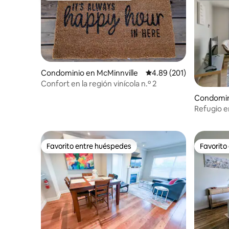
Condominio en McMinnville
Calificación promedio: 
4.89 (201)
Confort en la región vinícola n.º 2
Condomin
Refugio e
Favorito entre huéspedes
Favorito
Favorito entre huéspedes
Favorito