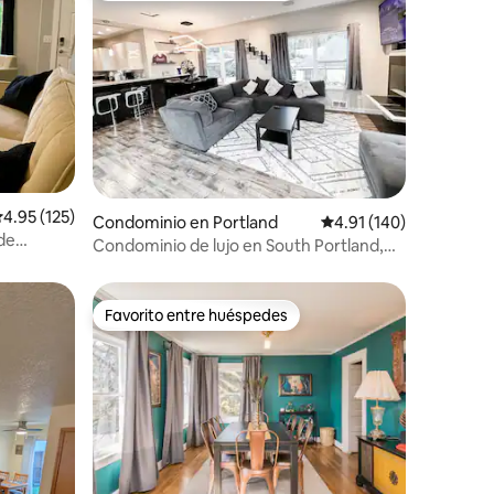
iones
alificación promedio: 4.95 de 5; 125 evaluaciones
4.95 (125)
Condominio en Portland
Calificación promedio: 
4.91 (140)
de
Condominio de lujo en South Portland,
vistas a la ciudad y a la montaña
Favorito entre huéspedes
Favorito entre huéspedes