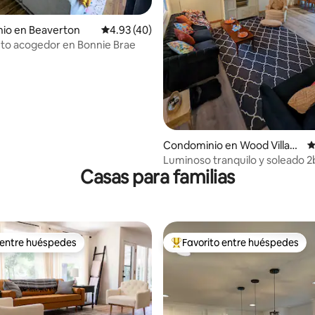
 4.9 de 5; 198 evaluaciones
io en Beaverton
Calificación promedio: 4.93 de 5; 40 evaluac
4.93 (40)
to acogedor en Bonnie Brae
Condominio en Wood Villag
C
e
Luminoso tranquilo y soleado 2
Casas para familias
 entre huéspedes
Favorito entre huéspedes
 entre huéspedes
De los mejores en Favorito ent