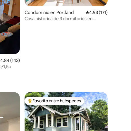
iones
Condominio en Portland
Calificación promedio:
4.93 (171)
Casa histórica de 3 dormitorios en
Portland
alificación promedio: 4.84 de 5; 143 evaluaciones
4.84 (143)
b/1,5b
Favorito entre huéspedes
re huéspedes
De los mejores en Favorito entre huéspedes