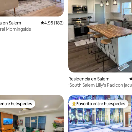
a en Salem
Calificación promedio: 4.95 de 5; 182 evaluac
4.95 (182)
ural Morningside
4.98 de 5; 303 evaluaciones
Residencia en Salem
C
¡South Salem Lilly's Pad con jacu
mesa de billar!
 entre huéspedes
Favorito entre huéspedes
 entre huéspedes
De los mejores en Favorito ent