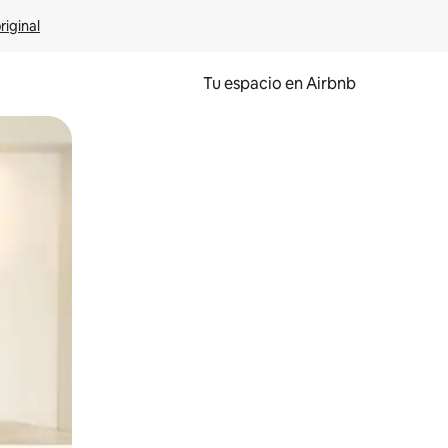
riginal
Tu espacio en Airbnb
ien tocando y deslizando la pantalla.