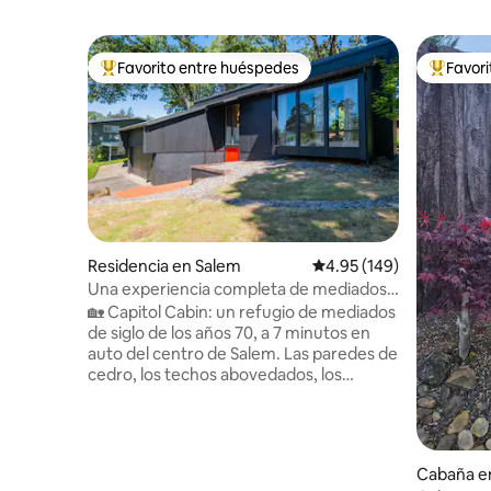
Favorito entre huéspedes
Favor
De los mejores en Favorito entre huéspedes
De los m
Residencia en Salem
Calificación promedio: 
4.95 (149)
Una experiencia completa de mediados
de siglo, calle tranquila
🏡 Capitol Cabin: un refugio de mediados
de siglo de los años 70, a 7 minutos en
auto del centro de Salem. Las paredes de
cedro, los techos abovedados, los
ventanales del suelo al techo y los
enormes tragaluces inundan el espacio
de luz. ✨ Tocadiscos de vinilo y
acogedora sala de estar 🔥 Nueva fogata
Cabaña en
de gas para relajarte por la noche 🛏️