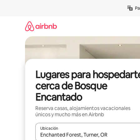
Ir
Pa
al
contenido
Lugares para hospedart
cerca de Bosque
Encantado
Reserva casas, alojamientos vacacionales
únicos y mucho más en Airbnb
Ubicación
Cuando los resultados estén disponibles, podrás na