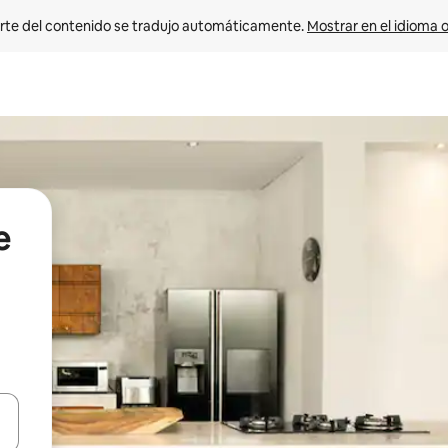
rte del contenido se tradujo automáticamente. 
Mostrar en el idioma o
e
vegar usando las teclas de las flechas hacia arriba y hacia abajo, o b