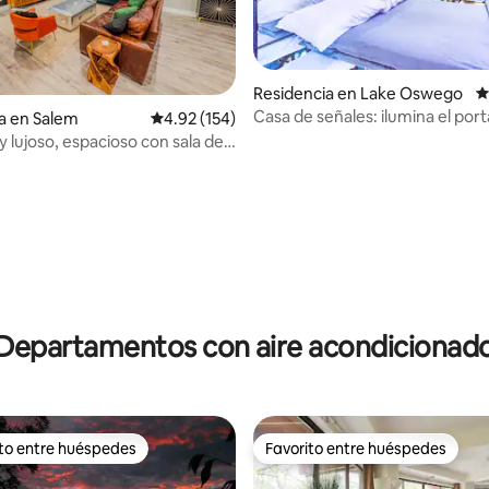
Residencia en Lake Oswego
C
Casa de señales: ilumina el port
a en Salem
Calificación promedio: 4.92 de 5; 154 evaluac
4.92 (154)
 lujoso, espacioso con sala de
ifi rápido
4.94 de 5; 110 evaluaciones
Departamentos con aire acondicionad
ito entre huéspedes
Favorito entre huéspedes
ejores en Favorito entre huéspedes
Favorito entre huéspedes