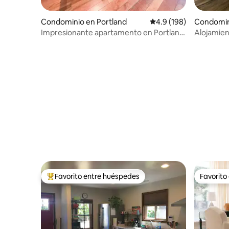
Condominio en Portland
Calificación promedio:
4.9 (198)
Condomin
Impresionante apartamento en Portland
Alojamien
| Aparcamiento, río y restaurantes
Favorito entre huéspedes
Favorito
De los mejores en Favorito entre huéspedes
Favorito