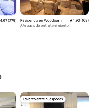
Residencia en Woodburn
Calificación promedio: 
4.93 (108)
alificación promedio: 4.97 de 5; 279 evaluaciones
4.97 (279)
¡Un oasis de entretenimiento!
al
iones
o
Favorito entre huéspedes
Favorito entre huéspedes