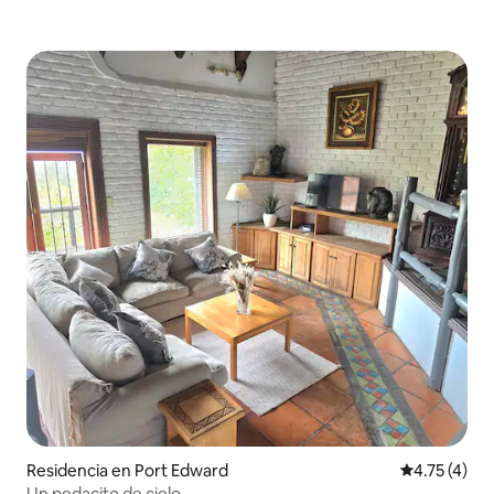
Residencia en Port Edward
Calificación
4.75 (4)
Un pedacito de cielo.