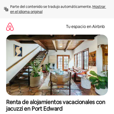
Ir
Parte del contenido se tradujo automáticamente. 
Mostrar 
al
en el idioma original
contenido
Tu espacio en Airbnb
Renta de alojamientos vacacionales con
jacuzzi en Port Edward