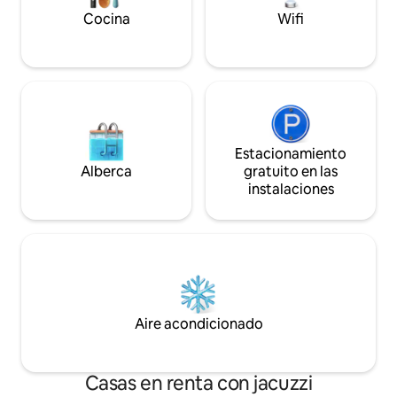
comodidad y facilidad: el lugar ideal para
Capacidad para 16
relajarse, recargar energías y renovarse
Cocina
Wifi
junto al mar.
Estacionamiento
Alberca
gratuito en las
instalaciones
Aire acondicionado
Casas en renta con jacuzzi