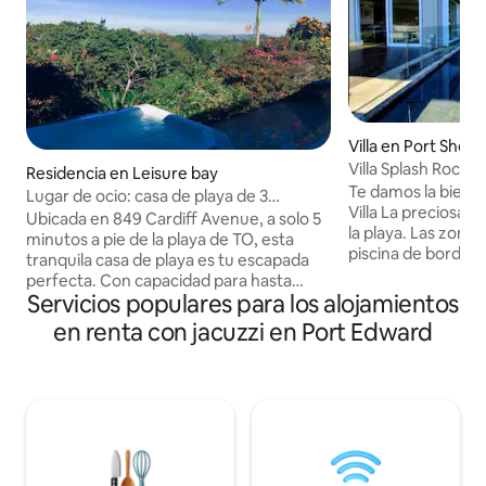
Villa en Port Shep
Villa Splash Rock a
Residencia en Leisure bay
Te damos la bienv
Lugar de ocio: casa de playa de 3
Villa La preciosa villa Splash Rock frente a
dormitorios con jacuzzi
Ubicada en 849 Cardiff Avenue, a solo 5
la playa. Las zonas
minutos a pie de la playa de TO, esta
piscina de borde in
tranquila casa de playa es tu escapada
terraza de madera
perfecta. Con capacidad para hasta
de planta abierta,
Servicios populares para los alojamientos
6 adultos y 2 niños en un sofá cama,
precioso, cuenta 
cuenta con 3 recámaras y 2.5 baños,
en renta con jacuzzi en Port Edward
completo para qu
jacuzzi, regadera al aire libre y balcón
chef pueda atende
privado. Totalmente equipada para
de nuestros huéspedes. Esta
autoservicio y apta para mascotas, con
casa de playa es
parrilla de gas y Weber, estacionamiento
rodeada de bosqu
en las instalaciones, DSTV y servicio de
impresionantes vis
limpieza diario (incluido el servicio de
encuentra en la s
lavandería), está diseñada para ofrecer
de Port Shepstone