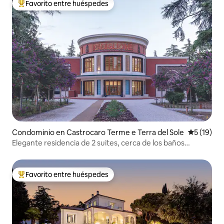
Favorito entre huéspedes
De los mejores en Favorito entre huéspedes
Condominio en Castrocaro Terme e Terra del Sole
Calificaci
5 (19)
Elegante residencia de 2 suites, cerca de los baños
termales
Favorito entre huéspedes
De los mejores en Favorito entre huéspedes