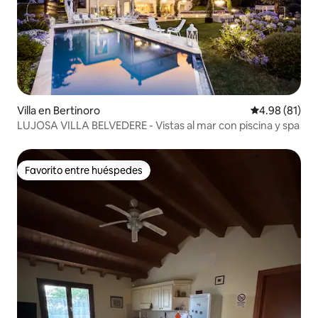
Villa en Bertinoro
Calificación 
4.98 (81)
LUJOSA VILLA BELVEDERE - Vistas al mar con piscina y spa
Favorito entre huéspedes
Favorito entre huéspedes