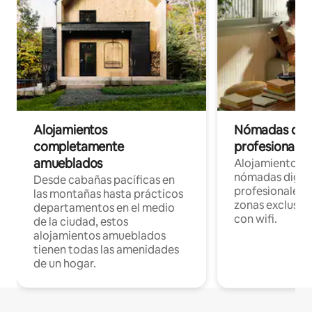
Alojamientos
Nómadas digit
completamente
profesionales 
amueblados
Alojamientos 
nómadas digita
Desde cabañas pacíficas en
profesionales d
las montañas hasta prácticos
zonas exclusiva
departamentos en el medio
con wifi.
de la ciudad, estos
alojamientos amueblados
tienen todas las amenidades
de un hogar.