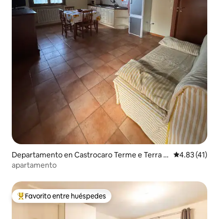
Departamento en Castrocaro Terme e Terra d
Calificación 
4.83 (41)
el Sole
apartamento
Favorito entre huéspedes
De los mejores en Favorito entre huéspedes