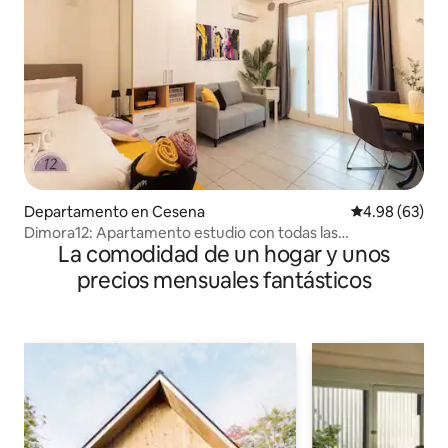
Departamento en Cesena
Calificación p
4.98 (63)
Dimora12: Apartamento estudio con todas las
La comodidad de un hogar y unos
comodidades y espacio de estacionamiento
precios mensuales fantásticos