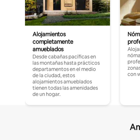
Alojamientos
Nóma
completamente
profe
amueblados
Aloj
nómad
Desde cabañas pacíficas en
profe
las montañas hasta prácticos
zonas
departamentos en el medio
con w
de la ciudad, estos
alojamientos amueblados
tienen todas las amenidades
de un hogar.
Am