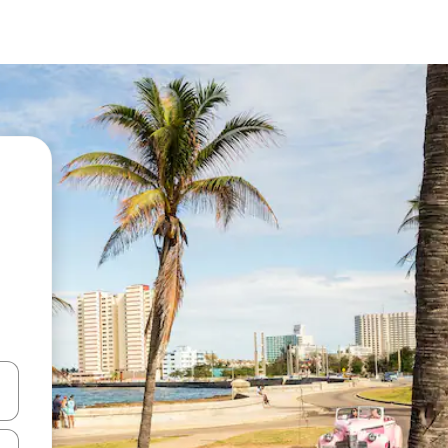
vegar usando las teclas de las flechas hacia arriba y hacia abajo, o b