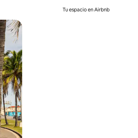
Tu espacio en Airbnb
ien tocando y deslizando la pantalla.