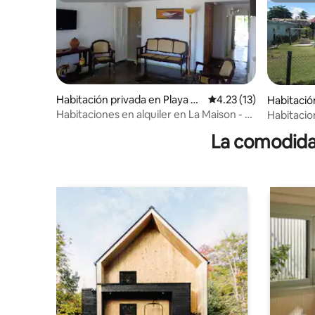
Habitación privada en Playa Sa
Calificación promedio:
4.23 (13)
Habitació
nta Lucia
guey
Habitaciones en alquiler en La Maison - 2
Habitacion
habitaciones
Habitació
La comodidad