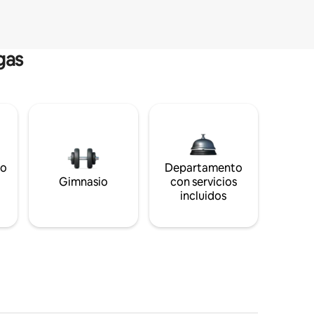
gas
to
Departamento
s
Gimnasio
con servicios
incluidos