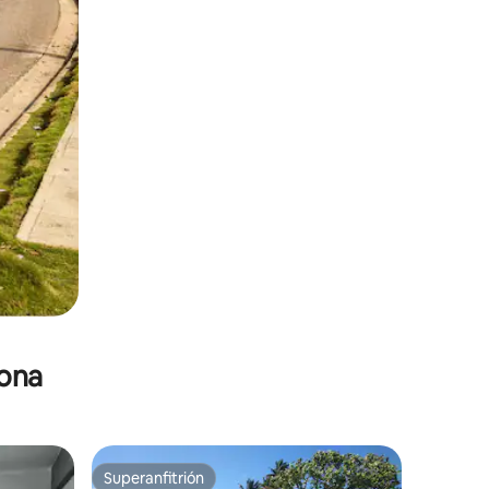
zona
Superanfitrión
Superanfitrión