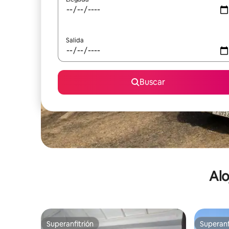
Salida
Buscar
Alo
Superanfitrión
Superanf
Superanfitrión
Superanf