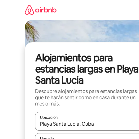
Ir
al
contenido
Alojamientos para
estancias largas en Playa
Santa Lucia
Descubre alojamientos para estancias largas
que te harán sentir como en casa durante un
mes o más.
Ubicación
Cuando los resultados estén disponibles, podrás na
Llegada