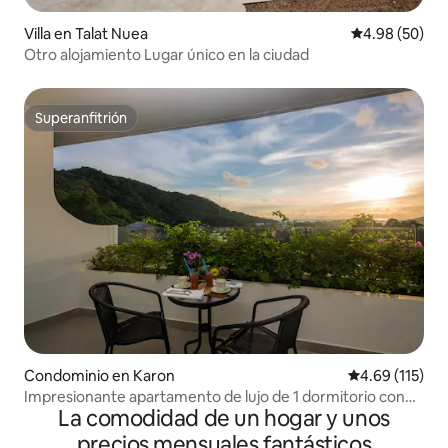
Villa en Talat Nuea
Calificación p
4.98 (50)
Otro alojamiento Lugar único en la ciudad
Superanfitrión
Superanfitrión
Condominio en Karon
Calificación p
4.69 (115)
Impresionante apartamento de lujo de 1 dormitorio con
La comodidad de un hogar y unos
vistas al mar en Kata
precios mensuales fantásticos