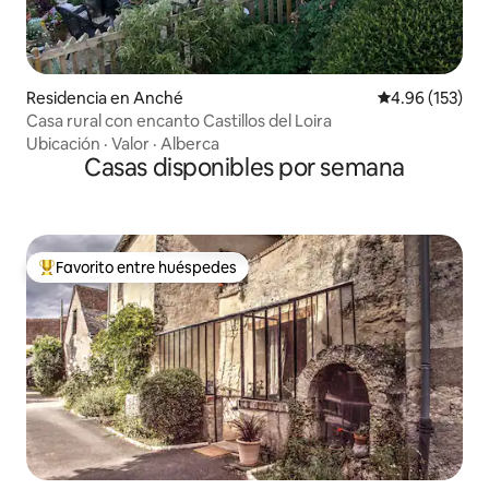
Residencia en Anché
Calificación p
4.96 (153)
Casa rural con encanto Castillos del Loira
Ubicación
·
Valor
·
Alberca
Casas disponibles por semana
Favorito entre huéspedes
De los mejores en Favorito entre huéspedes