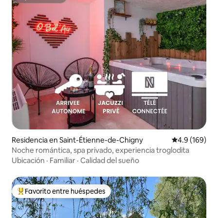
Superanfitrión
Residencia en Saint-Étienne-de-Chigny
Calificación 
4.9 (169)
Noche romántica, spa privado, experiencia troglodita
Ubicación
·
Familiar
·
Calidad del sueño
Favorito entre huéspedes
De los mejores en Favorito entre huéspedes