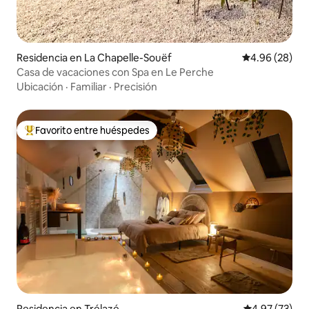
Residencia en La Chapelle-Souëf
Calificación p
4.96 (28)
Casa de vacaciones con Spa en Le Perche
Ubicación
·
Familiar
·
Precisión
Favorito entre huéspedes
De los mejores en Favorito entre huéspedes
Residencia en Trélazé
Calificación 
4.97 (73)