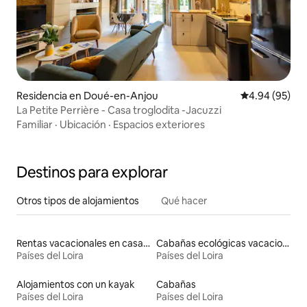
Residencia en Doué-en-Anjou
Calificación p
4.94 (95)
La Petite Perrière - Casa troglodita -Jacuzzi
Familiar
·
Ubicación
·
Espacios exteriores
Destinos para explorar
Otros tipos de alojamientos
Qué hacer
Rentas vacacionales en casas con inodoro de altura accesible
Cabañas ecológicas vacacionales
Países del Loira
Países del Loira
Alojamientos con un kayak
Cabañas
Países del Loira
Países del Loira