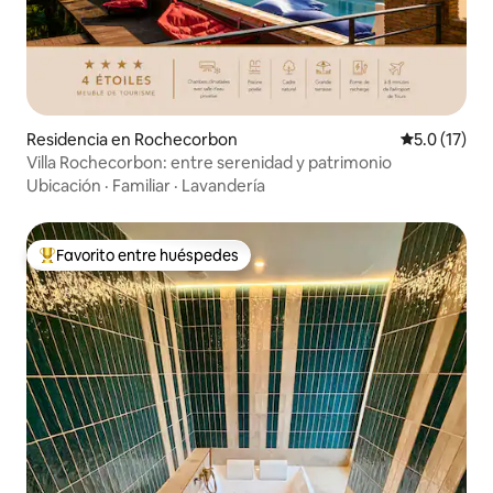
Residencia en Rochecorbon
Calificación
5.0 (17)
Villa Rochecorbon: entre serenidad y patrimonio
Ubicación
·
Familiar
·
Lavandería
Favorito entre huéspedes
De los mejores en Favorito entre huéspedes