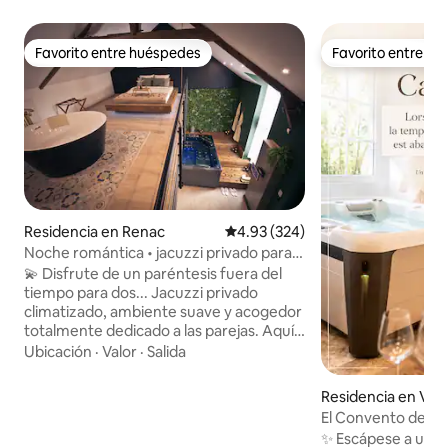
Favorito entre huéspedes
Favorito entre h
Favorito entre huéspedes
Favorito entre h
Residencia en Renac
Calificación promedio: 4.93 de 5
4.93 (324)
Noche romántica • jacuzzi privado para
dos
💫 Disfrute de un paréntesis fuera del
tiempo para dos... Jacuzzi privado
climatizado, ambiente suave y acogedor
totalmente dedicado a las parejas. Aquí
todo está pensado para relajarse,
Ubicación
·
Valor
·
Salida
reunirse y vivir una velada inolvidable
lejos de la vida cotidiana. Perfecto para
Residencia en Vez
una escapada romántica, un
El Convento de la
cumpleaños o una sorpresa inolvidable.
SPA y Cena
✨ Escápese a un a
Intimidad preservada y estadía pensada