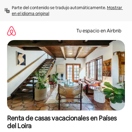
Ir
Parte del contenido se tradujo automáticamente. 
Mostrar 
al
en el idioma original
contenido
Tu espacio en Airbnb
Renta de casas vacacionales en Países
del Loira