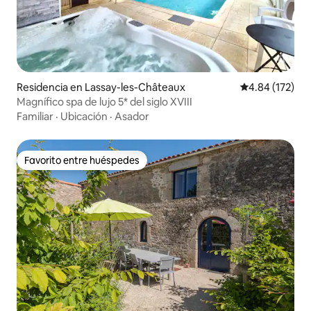
Residencia en Lassay-les-Châteaux
Calificación p
4.84 (172)
Magnífico spa de lujo 5* del siglo XVIII
Familiar
·
Ubicación
·
Asador
Favorito entre huéspedes
Favorito entre huéspedes