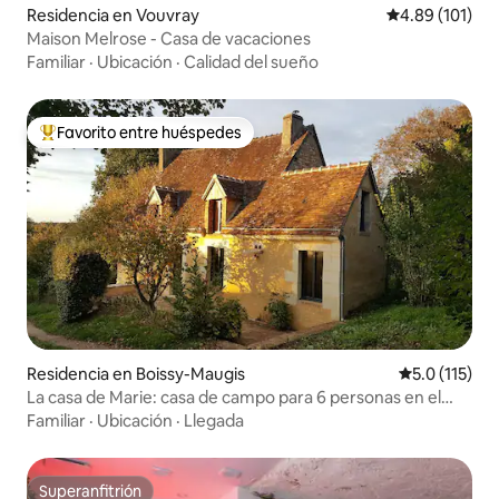
Residencia en Vouvray
Calificación p
4.89 (101)
Maison Melrose - Casa de vacaciones
Familiar
·
Ubicación
·
Calidad del sueño
Favorito entre huéspedes
De los mejores en Favorito entre huéspedes
Residencia en Boissy-Maugis
Calificación 
5.0 (115)
La casa de Marie: casa de campo para 6 personas en el
corazón de Perche
Familiar
·
Ubicación
·
Llegada
Superanfitrión