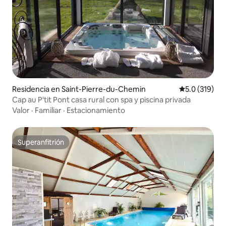
Residencia en Saint-Pierre-du-Chemin
Calificación 
5.0 (319)
Cap au P'tit Pont casa rural con spa y piscina privada
Valor
·
Familiar
·
Estacionamiento
Superanfitrión
Superanfitrión