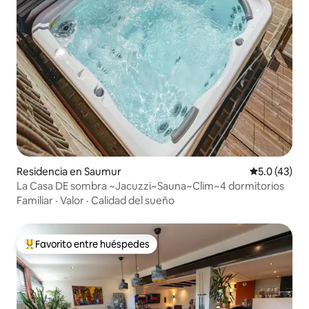
Residencia en Saumur
Calificación
5.0 (43)
La Casa DE sombra ~Jacuzzi~Sauna~Clim~4 dormitorios
Familiar
·
Valor
·
Calidad del sueño
Favorito entre huéspedes
De los mejores en Favorito entre huéspedes