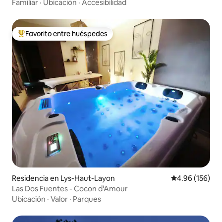
Convivencia
Familiar
·
Ubicación
·
Accesibilidad
Favorito entre huéspedes
De los mejores en Favorito entre huéspedes
Residencia en Lys-Haut-Layon
Calificación pr
4.96 (156)
Las Dos Fuentes - Cocon d'Amour
Ubicación
·
Valor
·
Parques