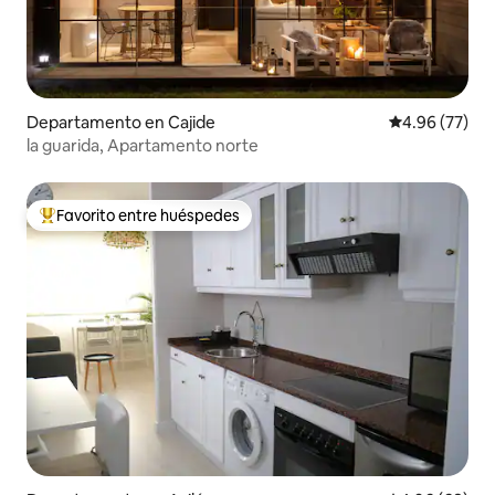
Departamento en Cajide
Calificación p
4.96 (77)
la guarida, Apartamento norte
Favorito entre huéspedes
De los mejores en Favorito entre huéspedes