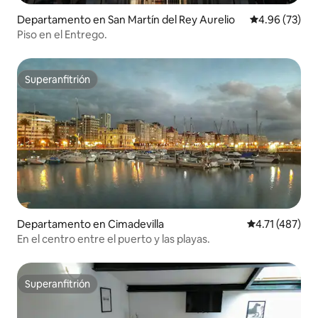
Departamento en San Martín del Rey Aurelio
Calificación p
4.96 (73)
Piso en el Entrego.
Superanfitrión
Superanfitrión
Departamento en Cimadevilla
Calificación p
4.71 (487)
En el centro entre el puerto y las playas.
Superanfitrión
Superanfitrión