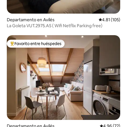
Departamento en Avilés
Calificación p
4.81 (105)
La Goleta VUT.2975.AS ( Wifi Netflix Parking free)
Favorito entre huéspedes
De los mejores en Favorito entre huéspedes
Departamento en Avilés
Calificación p
4.96 (72)