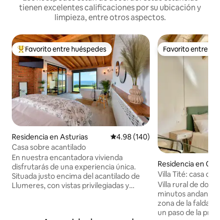
tienen excelentes calificaciones por su ubicación y
limpieza, entre otros aspectos.
Favorito entre huéspedes
Favorito entre h
De los mejores en Favorito entre huéspedes
Favorito entre h
Residencia en Asturias
Calificación promedio: 4.98 de 5
4.98 (140)
Casa sobre acantilado
En nuestra encantadora vivienda
Residencia en Ovi
disfrutarás de una experiencia única.
Villa Tité: casa co
Situada justo encima del acantilado de
Villa rural de dos 
Llumeres, con vistas privilegiadas y
minutos andando d
directas al Faro Peñas, lugar de gran
zona de la falda d
interés y demanda en el Principado de
un paso de la preci
Asturias. Se compone de un espacioso