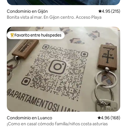
Condominio en Gijón
Calificación p
4.95 (215)
Bonita vista al mar. En Gijon centro. Acceso Playa
Favorito entre huéspedes
De los mejores en Favorito entre huéspedes
Condominio en Luanco
Calificación pr
4.96 (168)
¡Como en casa! cómodo familia/niños costa asturias