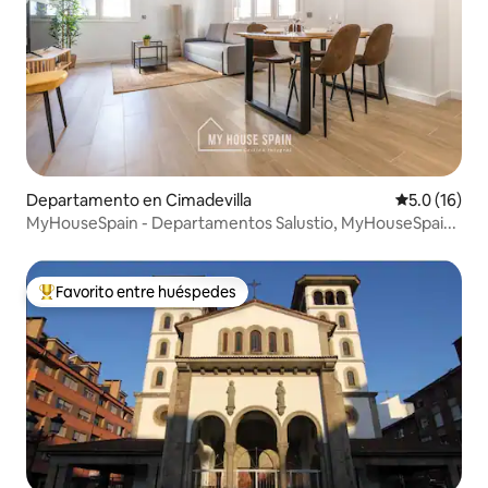
Departamento en Cimadevilla
Calificación
5.0 (16)
MyHouseSpain - Departamentos Salustio, MyHouseSpai...
Favorito entre huéspedes
De los mejores en Favorito entre huéspedes