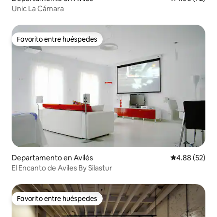
Unic La Cámara
Favorito entre huéspedes
Favorito entre huéspedes
Departamento en Avilés
Calificación p
4.88 (52)
El Encanto de Aviles By Silastur
Favorito entre huéspedes
Favorito entre huéspedes