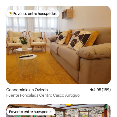
Favorito entre huéspedes
De los mejores en Favorito entre huéspedes
Condominio en Oviedo
Calificación pr
4.95 (189)
Fuente Foncalada Centro Casco Antiguo
Favorito entre huéspedes
Favorito entre huéspedes