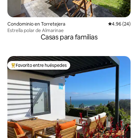
Condominio en Torretejera
Calificación p
4.96 (24)
Estrella polar de Almarinae
Casas para familias
Favorito entre huéspedes
De los mejores en Favorito entre huéspedes