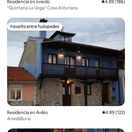
Residencia en oviedo
Calificación pr
4.89 (186)
"Quintana La Vega" Casa Asturiana
Favorito entre huéspedes
Favorito entre huéspedes
Residencia en Avilés
Calificación p
4.89 (122)
Arias&Buría