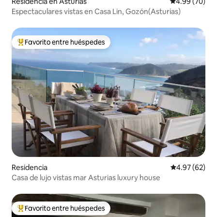
Residencia en Asturias
Calificación p
4.99 (70)
Espectaculares vistas en Casa Lin, Gozón(Asturias)
Favorito entre huéspedes
De los mejores en Favorito entre huéspedes
Residencia
Calificación p
4.97 (62)
Casa de lujo vistas mar Asturias luxury house
Favorito entre huéspedes
De los mejores en Favorito entre huéspedes