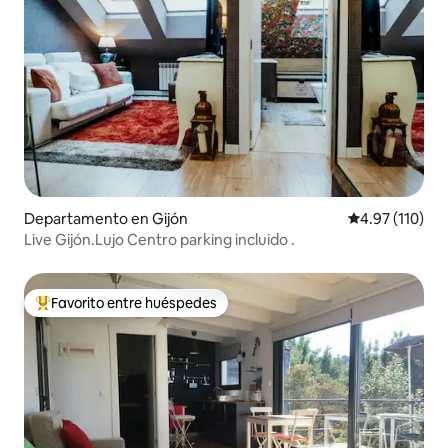
Departamento en Gijón
Calificación p
4.97 (110)
Live Gijón.Lujo Centro parking incluido .
Favorito entre huéspedes
De los mejores en Favorito entre huéspedes