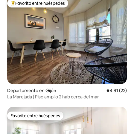
Favorito entre huéspedes
De los mejores en Favorito entre huéspedes
Departamento en Gijón
Calificación 
4.91 (22)
La Marejada | Piso amplio 2 hab cerca del mar
Favorito entre huéspedes
Favorito entre huéspedes