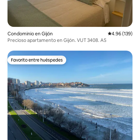
Condominio en Gijón
Calificación pr
4.96 (139)
Precioso apartamento en Gijón. VUT 3408. AS
Favorito entre huéspedes
Favorito entre huéspedes