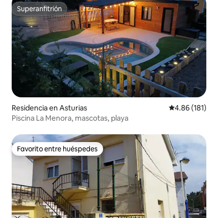
Superanfitrión
Superanfitrión
Residencia en Asturias
Calificación p
4.86 (181)
Piscina La Menora, mascotas, playa
Favorito entre huéspedes
Favorito entre huéspedes