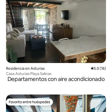
Residencia en Asturias
Calificación
5.0 (16)
Casa Asturias Playa Salinas
Departamentos con aire acondicionado
Favorito entre huéspedes
Favorito entre huéspedes