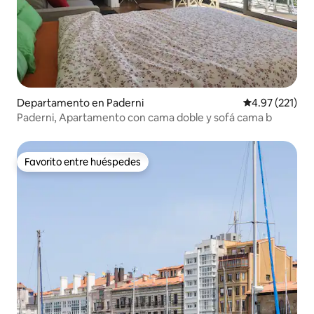
Departamento en Paderni
Calificación p
4.97 (221)
Paderni, Apartamento con cama doble y sofá cama b
Favorito entre huéspedes
Favorito entre huéspedes