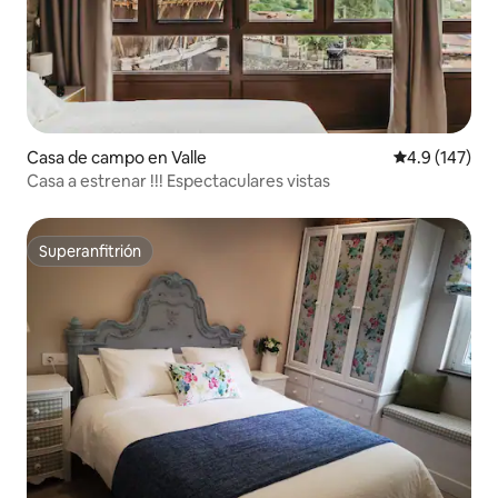
Casa de campo en Valle
Calificación 
4.9 (147)
Casa a estrenar !!! Espectaculares vistas
Superanfitrión
Superanfitrión