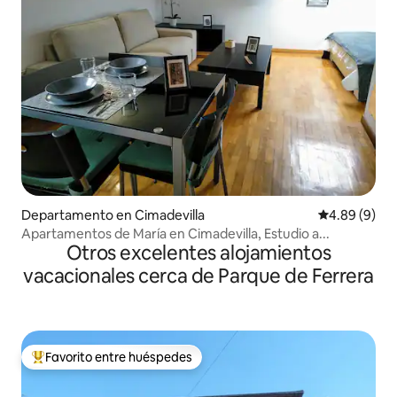
Departamento en Cimadevilla
Calificación
4.89 (9)
Apartamentos de María en Cimadevilla, Estudio a...
Otros excelentes alojamientos
vacacionales cerca de Parque de Ferrera
Favorito entre huéspedes
De los mejores en Favorito entre huéspedes