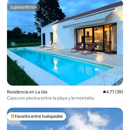
Superanfitrión
Superanfitrión
Residencia en La Isla
Calificación 
4.77 (39)
Casa con piscina entre la playa y la montaña.
Favorito entre huéspedes
De los mejores en Favorito entre huéspedes