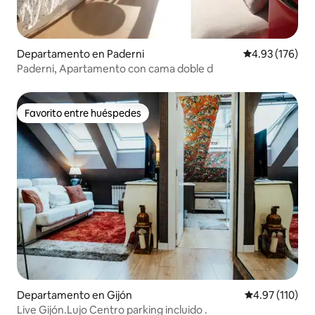
Departamento en Paderni
Calificación p
4.93 (176)
Paderni, Apartamento con cama doble d
Favorito entre huéspedes
Favorito entre huéspedes
Departamento en Gijón
Calificación p
4.97 (110)
Live Gijón.Lujo Centro parking incluido .