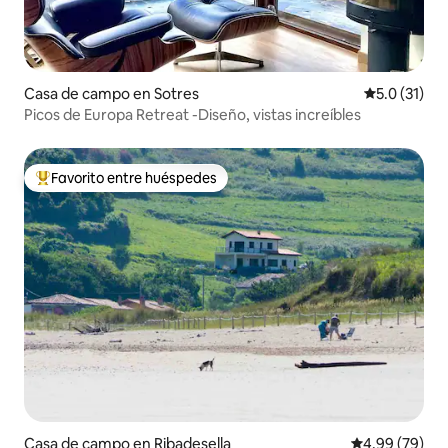
Casa de campo en Sotres
Calificación
5.0 (31)
Picos de Europa Retreat -Diseño, vistas increíbles
Favorito entre huéspedes
De los mejores en Favorito entre huéspedes
Casa de campo en Ribadesella
Calificación p
4.99 (79)