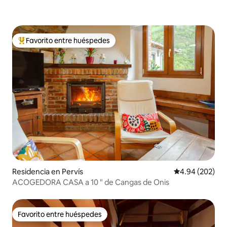
Favorito entre huéspedes
De los mejores en Favorito entre huéspedes
Residencia en Pervís
Calificación pr
4.94 (202)
ACOGEDORA CASA a 10 " de Cangas de Onis
Favorito entre huéspedes
Favorito entre huéspedes