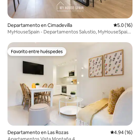
Departamento en Cimadevilla
Calificación
5.0 (16)
MyHouseSpain - Departamentos Salustio, MyHouseSpai...
Favorito entre huéspedes
Favorito entre huéspedes
Departamento en Las Rozas
Calificación 
4.94 (16)
Apartamentos Vista Montaña 4