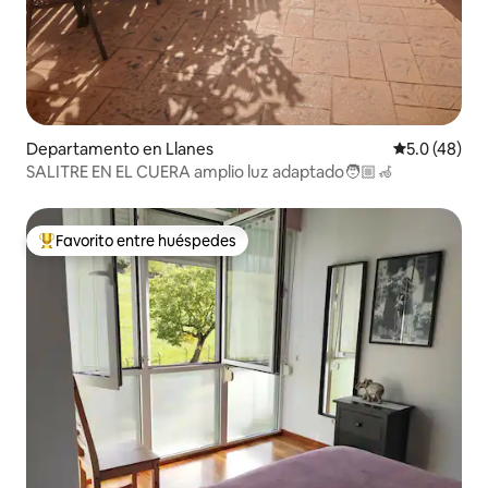
Departamento en Llanes
Calificación
5.0 (48)
SALITRE EN EL CUERA amplio luz adaptado🧑🏼‍🦽
Favorito entre huéspedes
De los mejores en Favorito entre huéspedes