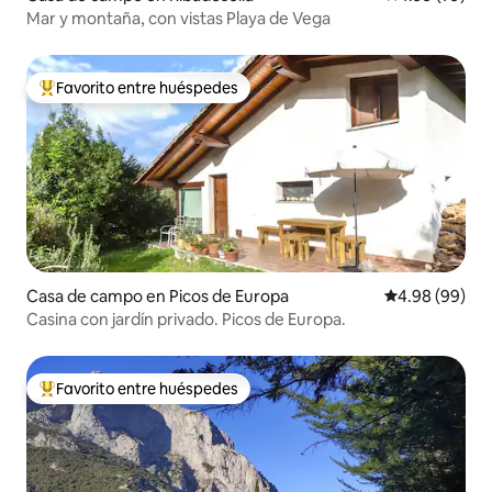
Mar y montaña, con vistas Playa de Vega
Favorito entre huéspedes
De los mejores en Favorito entre huéspedes
Casa de campo en Picos de Europa
Calificación p
4.98 (99)
Casina con jardín privado. Picos de Europa.
Favorito entre huéspedes
De los mejores en Favorito entre huéspedes