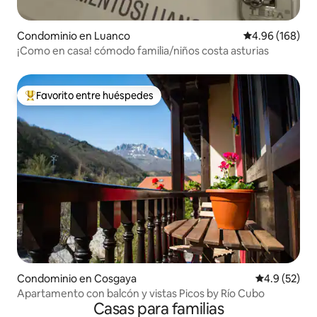
Condominio en Luanco
Calificación pr
4.96 (168)
¡Como en casa! cómodo familia/niños costa asturias
Favorito entre huéspedes
De los mejores en Favorito entre huéspedes
Condominio en Cosgaya
Calificación
4.9 (52)
Apartamento con balcón y vistas Picos by Río Cubo
Casas para familias