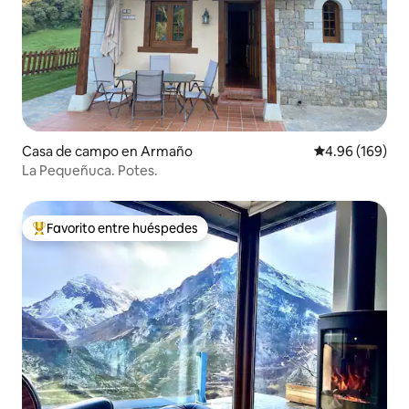
Casa de campo en Armaño
Calificación pr
4.96 (169)
La Pequeñuca. Potes.
Favorito entre huéspedes
De los mejores en Favorito entre huéspedes