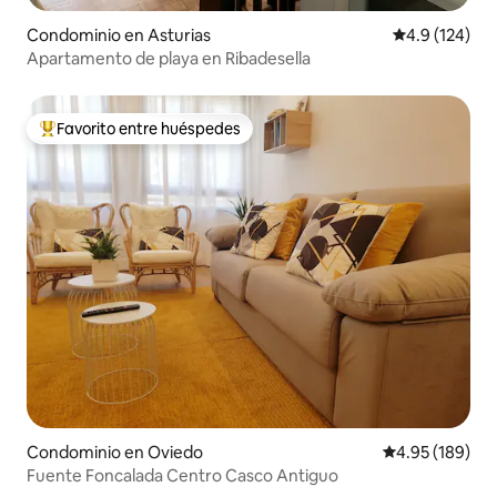
Condominio en Asturias
Calificación 
4.9 (124)
Apartamento de playa en Ribadesella
Favorito entre huéspedes
De los mejores en Favorito entre huéspedes
Condominio en Oviedo
Calificación pr
4.95 (189)
Fuente Foncalada Centro Casco Antiguo