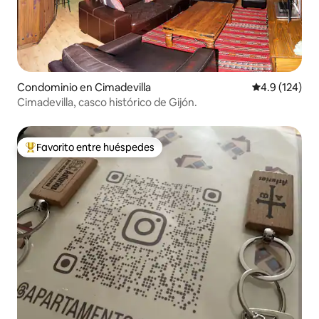
Condominio en Cimadevilla
Calificación 
4.9 (124)
Cimadevilla, casco histórico de Gijón.
Favorito entre huéspedes
De los mejores en Favorito entre huéspedes