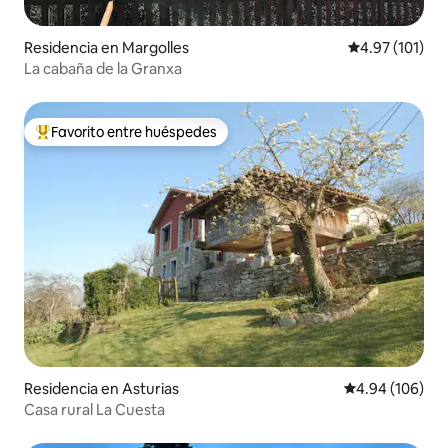
Residencia en Margolles
Calificación p
4.97 (101)
La cabaña de la Granxa
Favorito entre huéspedes
De los mejores en Favorito entre huéspedes
Residencia en Asturias
Calificación pr
4.94 (106)
Casa rural La Cuesta