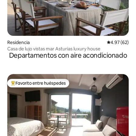
Residencia
Calificación p
4.97 (62)
Casa de lujo vistas mar Asturias luxury house
Departamentos con aire acondicionado
Favorito entre huéspedes
De los mejores en Favorito entre huéspedes