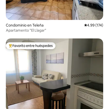
Condominio en Teleña
Calificación p
4.99 (174)
Apartamento "El Llagar"
Favorito entre huéspedes
De los mejores en Favorito entre huéspedes