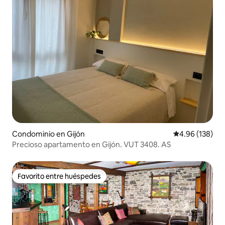
Condominio en Gijón
Calificación pr
4.96 (138)
Precioso apartamento en Gijón. VUT 3408. AS
Favorito entre huéspedes
Favorito entre huéspedes