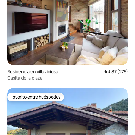
Residencia en villaviciosa
Calificación pr
4.87 (275)
Casita de la plaza
Favorito entre huéspedes
Favorito entre huéspedes