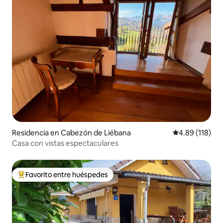
Residencia en Cabezón de Liébana
Calificación p
4.89 (118)
Casa con vistas espectaculares
Favorito entre huéspedes
De los mejores en Favorito entre huéspedes