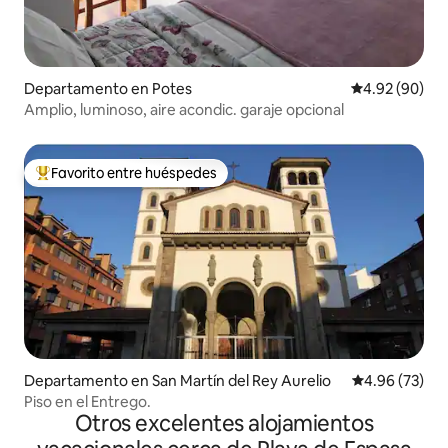
Departamento en Potes
Calificación p
4.92 (90)
Amplio, luminoso, aire acondic. garaje opcional
Favorito entre huéspedes
De los mejores en Favorito entre huéspedes
Departamento en San Martín del Rey Aurelio
Calificación p
4.96 (73)
Piso en el Entrego.
Otros excelentes alojamientos