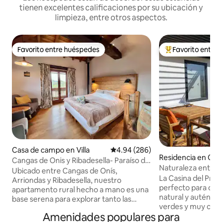
tienen excelentes calificaciones por su ubicación y
limpieza, entre otros aspectos.
Favorito entre huéspedes
Favorito entre
Favorito entre huéspedes
De los mejores en
Casa de campo en Villa
Calificación promedio: 4.94 de 5
4.94 (286)
Residencia en Col
Cangas de Onis y Ribadesella- Paraíso de
Naturaleza entre 
Montaña
Ubicado entre Cangas de Onís,
casina del Prau
La Casina del Prau
Arriondas y Ribadesella, nuestro
perfecto para desc
apartamento rural hecho a mano es una
natural y auténti
base serena para explorar tanto las
verdes y muy cerca
montañas como el mar, ideal para los
Amenidades populares para
amantes del sender
amantes de la naturaleza, los