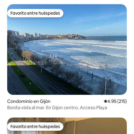
Favorito entre huéspedes
Favorito entre huéspedes
Condominio en Gijón
Calificación p
4.95 (215)
Bonita vista al mar. En Gijon centro. Acceso Playa
Favorito entre huéspedes
Favorito entre huéspedes