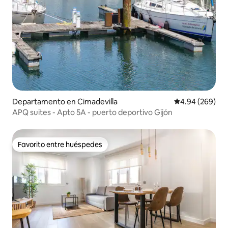
Departamento en Cimadevilla
Calificación pr
4.94 (269)
APQ suites - Apto 5A - puerto deportivo Gijón
Favorito entre huéspedes
Favorito entre huéspedes