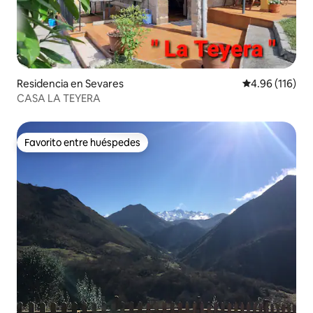
Residencia en Sevares
Calificación p
4.96 (116)
CASA LA TEYERA
Favorito entre huéspedes
Favorito entre huéspedes