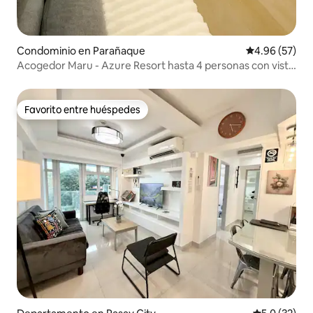
Condominio en Parañaque
Calificación p
4.96 (57)
Acogedor Maru - Azure Resort hasta 4 personas con vista
a la playa
Favorito entre huéspedes
Favorito entre huéspedes