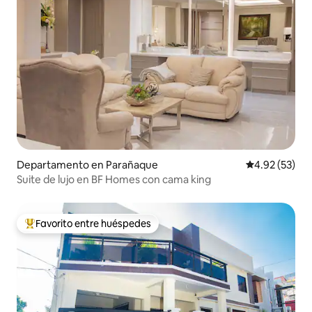
Departamento en Parañaque
Calificación 
4.92 (53)
Suite de lujo en BF Homes con cama king
Favorito entre huéspedes
De los mejores en Favorito entre huéspedes