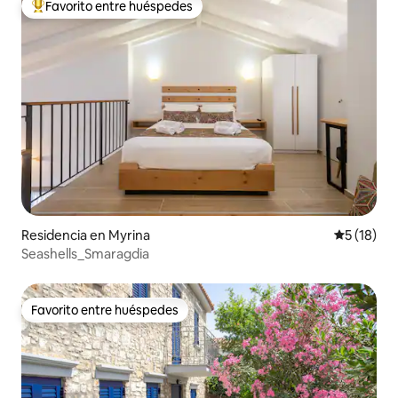
Favorito entre huéspedes
De los mejores en Favorito entre huéspedes
Residencia en Myrina
Calificaci
5 (18)
Seashells_Smaragdia
Favorito entre huéspedes
Favorito entre huéspedes