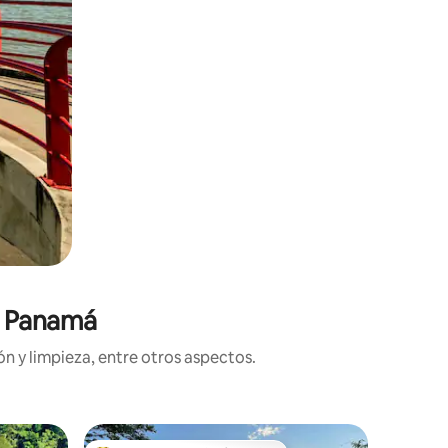
n Panamá
n y limpieza, entre otros aspectos.
Villa en 