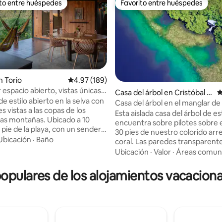
ito entre huéspedes
Favorito entre huéspedes
ejores en Favorito entre huéspedes
Favorito entre huéspedes
 Torio
Calificación promedio: 4.97 de 5; 189 evaluac
4.97 (189)
espacio abierto, vistas únicas a
Casa del árbol en Cristóbal Is
C
4.92 de 5; 155 evaluaciones
cceso al río.
e estilo abierto en la selva con
land
Casa del árbol en el manglar d
s vistas a las copas de los
Esta aislada casa del árbol de est
 las montañas. Ubicado a 10
encuentra sobre pilotes sobre e
 pie de la playa, con un sendero
30 pies de nuestro colorido arr
. ¡La casa no es a
Ubicación
·
Baño
coral. Las paredes transparent
 tres dormitorios
ventiladas, pero a prueba de in
Ubicación
·
Valor
·
Áreas comun
es, cada uno con su propia llave.
permiten disfrutar de la brisa f
se basa en la cantidad de
océano y de las vistas, al tiemp
pulares de los alojamientos vacacion
re tuya.
mantienen seguro y cómodo. 
rece wifi de fibra óptica y dos
perezoso viene de visita, ¡no h
e trabajo dedicados. La
necesidad de salir de casa para 
 está rodeada de grandes
Mézclate con los alrededores d
que mantienen la casa fresca de
manglares, lagunas y selvas, y d