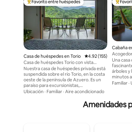
Favorito entre huéspedes
Favor
De los mejores en Favorito entre huéspedes
De los m
Cabaña en
Acogedor 
Casa de huéspedes en Torio
Calificación promedio: 
4.92 (155)
la selva, a
Una casa d
Casa de huéspedes Torio con vista
fascinante
panorámica; Kokomo
Nuestra casa de huéspedes privada está
árboles y
suspendida sobre el río Torio, en la costa
minutos a
oeste de la península de Azuero. Es un
que conduce al río
Familiar
·
paraíso para excursionistas,
prueba de niños! Tiene
observadores de aves, surfistas y
Ubicación
·
Familiar
·
Aire acondicionado
individual
amantes de la playa. Los senderos
El precio 
marcados con mapas publicados
Amenidades po
huéspedes. Toda la casa es siemp
comienzan en nuestro alojamiento.
La casa of
Camina hasta una hermosa cascada,
espacios d
montaña o playa. Fotografía pájaros
propiedad
desde el porche. Surfea, haz bodyboard
árboles, 
y nada con seguridad (sin corrientes