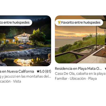
ito entre huéspedes
Favorito entre huéspedes
ejores en Favorito entre huéspedes
De los mejores en Favorito ent
 4.94 de 5; 85 evaluaciones
Residencia en Playa Mata Osc
a en Nueva California
Calificación promedio: 5.0 de 5; 61 evaluac
5.0 (61)
ura
Casa De Ola, cabaña en la playa 
 y jacuzzi en las montañas del
Familiar
·
Ubicación
·
Playa
uboso
cación
·
Vista