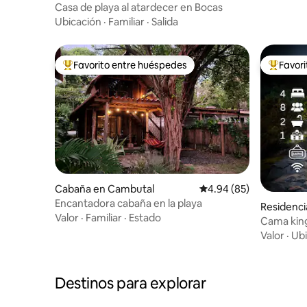
Casa de playa al atardecer en Bocas
Ubicación
·
Familiar
·
Salida
Favorito entre huéspedes
Favor
De los mejores en Favorito entre huéspedes
De los m
Cabaña en Cambutal
Calificación promedio:
4.94 (85)
Encantadora cabaña en la playa
Residenci
Valor
·
Familiar
·
Estado
Cama king
bosque n
Valor
·
Ubi
Destinos para explorar