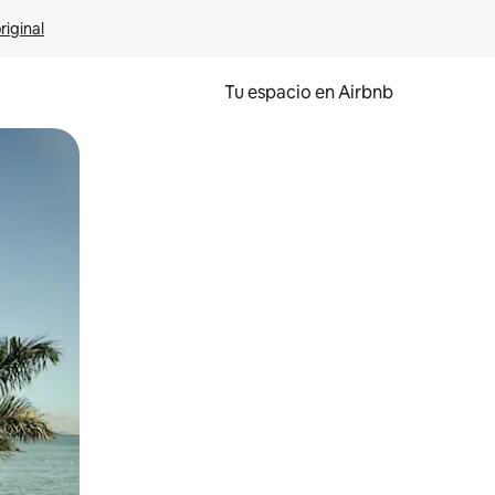
riginal
Tu espacio en Airbnb
ien tocando y deslizando la pantalla.