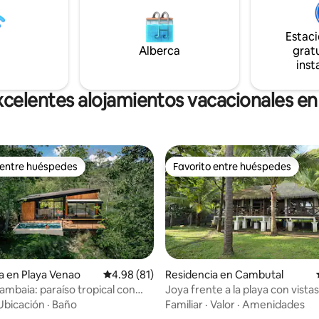
ural y proporcionan refugio a
del agua y del acceso al arrecif
a la vida silvestre.
propia terraza. Luminosa y esp
100 % ecológica.
Estac
Alberca
gratu
inst
xcelentes alojamientos vacacionales e
 entre huéspedes
Favorito entre huéspedes
 entre huéspedes
Favorito entre huéspedes
a en Playa Venao
Calificación promedio: 4.98 de 5; 81 evaluac
4.98 (81)
Residencia en Cambutal
mbaia: paraíso tropical con
Joya frente a la playa con vistas
mar y piscina
acceso privilegiado al surf
Ubicación
·
Baño
Familiar
·
Valor
·
Amenidades
 4.92 de 5; 64 evaluaciones