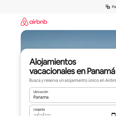
Ir
Pa
al
contenido
Alojamientos
vacacionales en Panamá
Busca y reserva un alojamiento único en Airb
Ubicación
Cuando los resultados estén disponibles, podrás na
Llegada