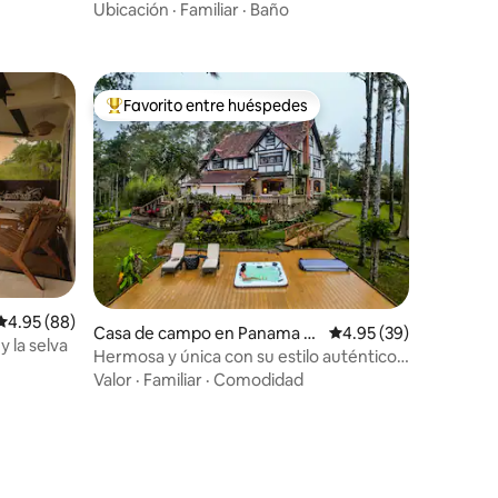
con piscina climatizada
Ubicación
·
Familiar
·
Baño
Favorito entre huéspedes
re huéspedes
De los mejores en Favorito entre huéspedes
Calificación promedio: 4.95 de 5; 88 evaluaciones
4.95 (88)
Casa de campo en Panama Ci
Calificación promedio:
4.95 (39)
iones
y la selva
ty
Hermosa y única con su estilo auténtico
Cerro Azul
Valor
·
Familiar
·
Comodidad