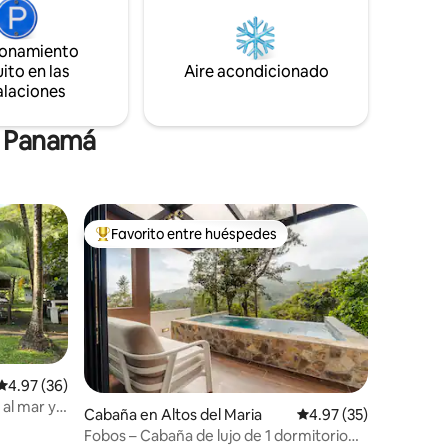
e desde tu
mucho más. Estamos encantados de
aciosa,
abrir nuestra nueva terraza cerca de la
ionamiento
casa para alojar grupos más grandes y
ito en las
celebrar retiros.
Aire acondicionado
alaciones
n Panamá
Favorito entre huéspedes
De los mejores en Favorito entre huéspedes
iones
Calificación promedio: 4.97 de 5; 36 evaluaciones
4.97 (36)
 al mar y
Cabaña en Altos del Maria
Calificación promedio:
4.97 (35)
Fobos – Cabaña de lujo de 1 dormitorio