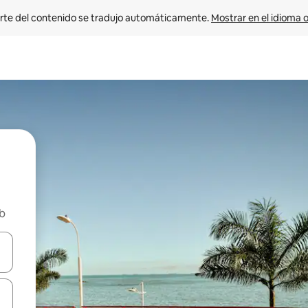
rte del contenido se tradujo automáticamente. 
Mostrar en el idioma o
nb
vegar usando las teclas de las flechas hacia arriba y hacia abajo, o b