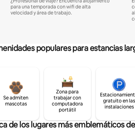
¿Profesional de viaje? Encuentra alojamiento
E
para una temporada con wifi de alta
c
velocidad y área de trabajo.
a
c
enidades populares para estancias lar
Zona para
Estacionamien
Se admiten
trabajar con
gratuito en la
mascotas
computadora
instalaciones
portátil
rca de los lugares más emblemáticos d