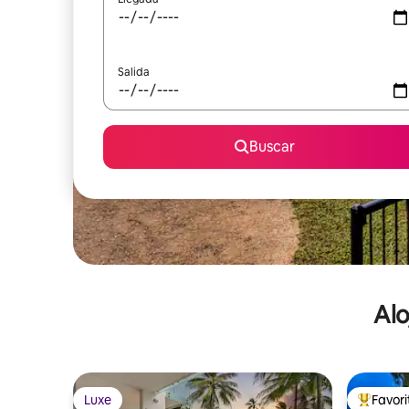
Salida
Buscar
Alo
Luxe
Favor
Luxe
De los m