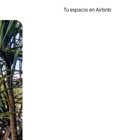
Tu espacio en Airbnb
ien tocando y deslizando la pantalla.