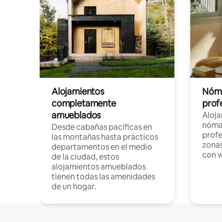
Alojamientos
Nóma
completamente
profe
amueblados
Aloj
nómad
Desde cabañas pacíficas en
profe
las montañas hasta prácticos
zonas
departamentos en el medio
con w
de la ciudad, estos
alojamientos amueblados
tienen todas las amenidades
de un hogar.