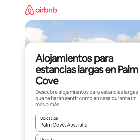
Ir
al
contenido
Alojamientos para
estancias largas en Palm
Cove
Descubre alojamientos para estancias largas
que te harán sentir como en casa durante un
mes o más.
Ubicación
Cuando los resultados estén disponibles, podrás na
Llegada