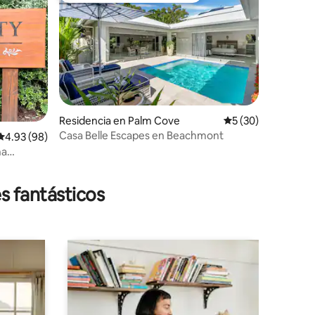
Residencia en Palm Cove
Calificación promed
5 (30)
Casa Belle Escapes en Beachmont
Calificación promedio: 4.93 de 5; 98 evaluaciones
4.93 (98)
na
iones
s fantásticos