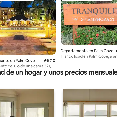
dio: 5 de 5; 3 evaluaciones
Departamento en Palm Cove
Tranquilidad en Palm Cove, a u
ento en Palm Cove
Calificación promedio: 5 de 5; 10 evaluac
5 (10)
manzana de la playa
to de lujo de una cama 321,
 de un hogar y unos precios mensuale
cacional y spa frente al mar