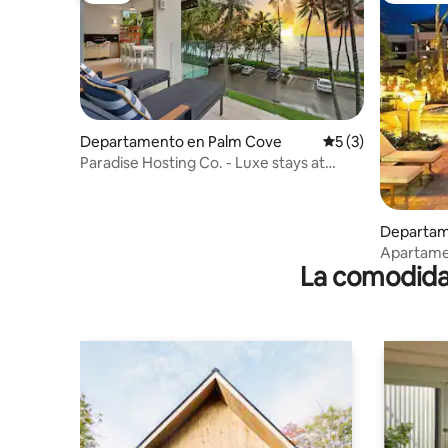
Departamento en Palm Cove
Calificación prome
5 (3)
Paradise Hosting Co. - Luxe stays at
Amaroo
Departam
Apartamen
La comodidad
centro va