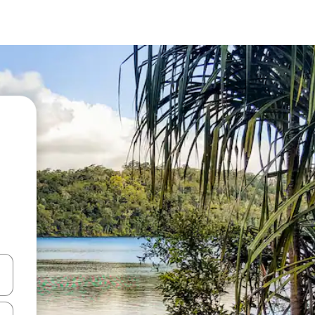
vegar usando las teclas de las flechas hacia arriba y hacia abajo, o b