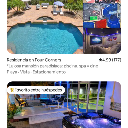
Residencia en Four Corners
Calificación p
4.99 (177)
*Lujosa mansión paradisíaca: piscina, spa y cine
Playa
·
Vista
·
Estacionamiento
Favorito entre huéspedes
De los mejores en Favorito entre huéspedes