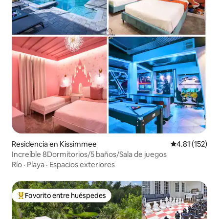
Residencia en Kissimmee
Calificación p
4.81 (152)
Increíble 8Dormitorios/5 baños/Sala de juegos
Río
·
Playa
·
Espacios exteriores
Favorito entre huéspedes
De los mejores en Favorito entre huéspedes