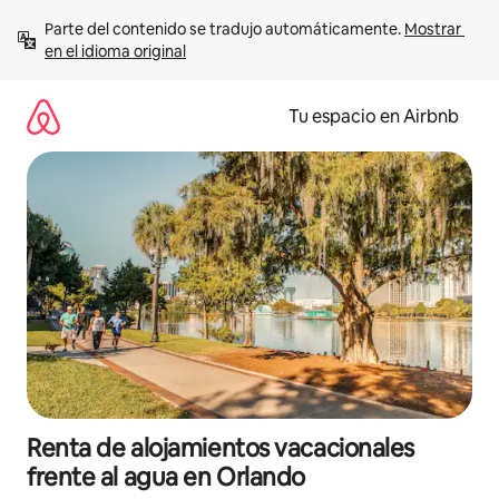
Ir
Parte del contenido se tradujo automáticamente. 
Mostrar 
al
en el idioma original
contenido
Tu espacio en Airbnb
Renta de alojamientos vacacionales
frente al agua en Orlando