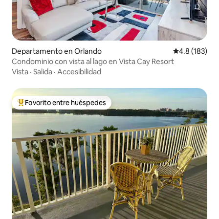
Departamento en Orlando
Calificación 
4.8 (183)
Condominio con vista al lago en Vista Cay Resort
Vista
·
Salida
·
Accesibilidad
Favorito entre huéspedes
De los mejores en Favorito entre huéspedes