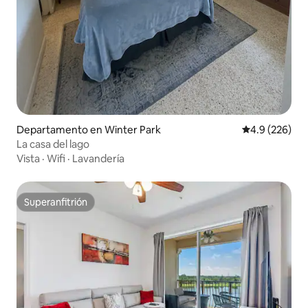
Departamento en Winter Park
Calificación p
4.9 (226)
La casa del lago
Vista
·
Wifi
·
Lavandería
Superanfitrión
Superanfitrión