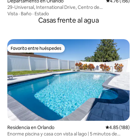
Departamento en Orlando
Calificación p
4.76 (156)
29-Universal, International Drive, Centro de
convenciones
Vista
·
Baño
·
Estado
Casas frente al agua
Favorito entre huéspedes
Favorito entre huéspedes
Residencia en Orlando
Calificación pr
4.85 (188)
Enorme piscina y casa con vista al lago | 5 minutos de