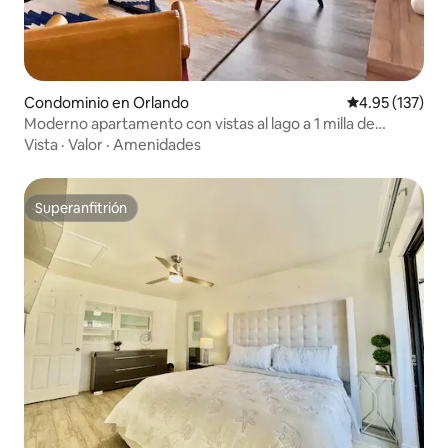
Condominio en Orlando
Calificación p
4.95 (137)
Moderno apartamento con vistas al lago a 1 milla de
Disney
Vista
·
Valor
·
Amenidades
Superanfitrión
Superanfitrión