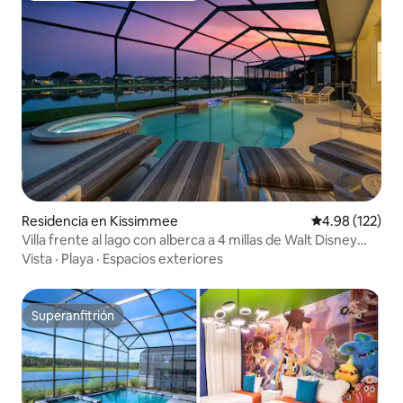
Residencia en Kissimmee
Calificación p
4.98 (122)
Villa frente al lago con alberca a 4 millas de Walt Disney
World
Vista
·
Playa
·
Espacios exteriores
Superanfitrión
Superanfitrión