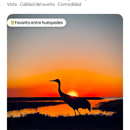
Orlando
Vista
·
Calidad del sueño
·
Comodidad
Favorito entre huéspedes
De los mejores en Favorito entre huéspedes