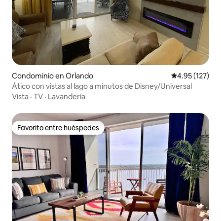
Condominio en Orlando
Calificación p
4.95 (127)
Ático con vistas al lago a minutos de Disney/Universal
Vista
·
TV
·
Lavandería
Favorito entre huéspedes
Favorito entre huéspedes