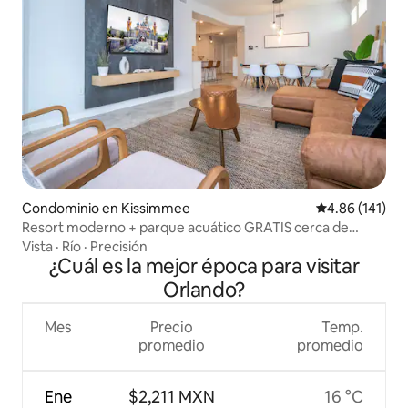
Condominio en Kissimmee
Calificación p
4.86 (141)
Resort moderno + parque acuático GRATIS cerca de
Disney | 3171
Vista
·
Río
·
Precisión
¿Cuál es la mejor época para visitar
Orlando?
Mes
Precio
Temp.
promedio
promedio
Ene
$2,211 MXN
16 °C