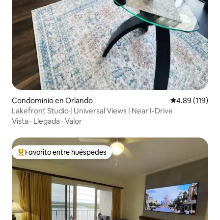
Condominio en Orlando
Calificación p
4.89 (119)
Lakefront Studio | Universal Views | Near I-Drive
Vista
·
Llegada
·
Valor
Favorito entre huéspedes
De los mejores en Favorito entre huéspedes