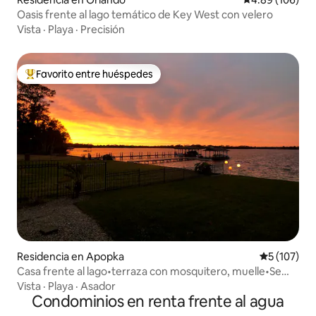
Oasis frente al lago temático de Key West con velero
Vista
·
Playa
·
Precisión
Favorito entre huéspedes
De los mejores en Favorito entre huéspedes
Residencia en Apopka
Calificació
5 (107)
Casa frente al lago•terraza con mosquitero, muelle•Se
aceptan estancias largas
Vista
·
Playa
·
Asador
Condominios en renta frente al agua