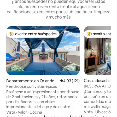
¡Tantos huéspedes no pueden equivocarse! Estos
alojamientos en renta frente al agua tienen
calificaciones excelentes por su ubicación, su limpieza
y mucho más.
Favorito entre huéspedes
Favorito entre
De los mejores en Favorito entre huéspedes
De los mejores en
Casa adosada en 
Departamento en Orlando
Calificación promedio: 4.93 de 5
4.93 (121)
¡RESERVA AHORA tu
Penthouse con vistas épicas
inspirado en Disne
¡Comienza y termi
Escápese a un impresionante penthouse
ensueño en un lug
de 2 habitaciones y 2 baños, reformado
comodidad modern
por diseñadores, con vistas
maravilla mágica! Este refugio único
impresionantes del lago y de cuatro
seguramente compl
parques temáticos. Este lujoso refugio
Vista
·
Ubicación
·
Vista
·
Valor
·
Cocina
que busca aventur
tiene capacidad para 4 personas y