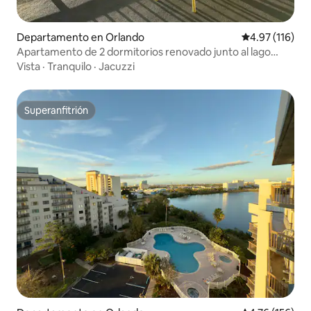
Departamento en Orlando
Calificación p
4.97 (116)
Apartamento de 2 dormitorios renovado junto al lago
cerca de Disney
Vista
·
Tranquilo
·
Jacuzzi
Superanfitrión
Superanfitrión