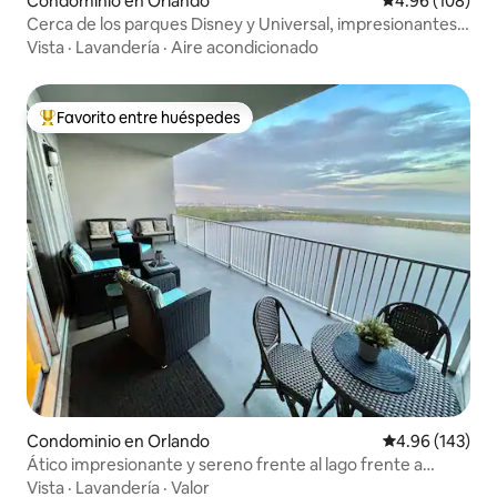
Condominio en Orlando
Calificación pr
4.96 (108)
Cerca de los parques Disney y Universal, impresionantes
vistas al lago
Vista
·
Lavandería
·
Aire acondicionado
Favorito entre huéspedes
De los mejores en Favorito entre huéspedes
Condominio en Orlando
Calificación pr
4.96 (143)
Ático impresionante y sereno frente al lago frente a
Disney
Vista
·
Lavandería
·
Valor