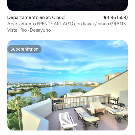
Departamento en St. Cloud
Calificación pr
4.96 (509)
Apartamento FRENTE AL LAGO con kayak/canoa GRATIS
Vista
·
Río
·
Desayuno
Superanfitrión
Superanfitrión