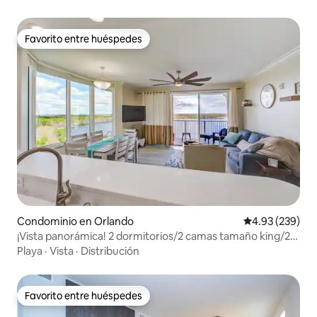
Favorito entre huéspedes
Favorito entre huéspedes
Condominio en Orlando
Calificación pr
4.93 (239)
¡Vista panorámica! 2 dormitorios/2 camas tamaño king/2
baños, área de Disney
Playa
·
Vista
·
Distribución
Favorito entre huéspedes
Favorito entre huéspedes