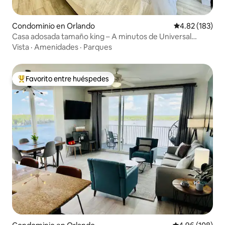
Condominio en Orlando
Calificación p
4.82 (183)
Casa adosada tamaño king – A minutos de Universal
Studios
Vista
·
Amenidades
·
Parques
Favorito entre huéspedes
De los mejores en Favorito entre huéspedes