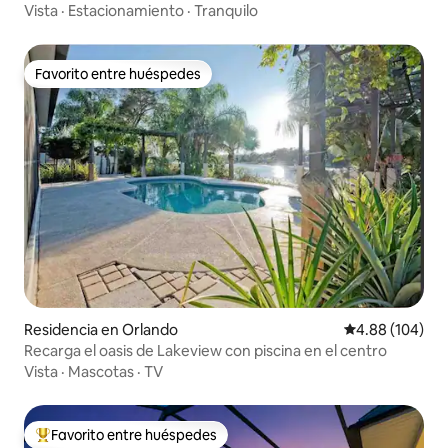
Universal
Vista
·
Estacionamiento
·
Tranquilo
Favorito entre huéspedes
Favorito entre huéspedes
Residencia en Orlando
Calificación pr
4.88 (104)
Recarga el oasis de Lakeview con piscina en el centro
Vista
·
Mascotas
·
TV
Favorito entre huéspedes
De los mejores en Favorito entre huéspedes