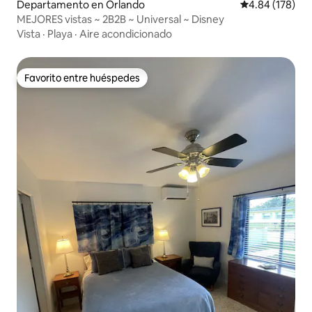
Departamento en Orlando
Calificación pr
4.84 (178)
MEJORES vistas ~ 2B2B ~ Universal ~ Disney
Vista
·
Playa
·
Aire acondicionado
Favorito entre huéspedes
Favorito entre huéspedes