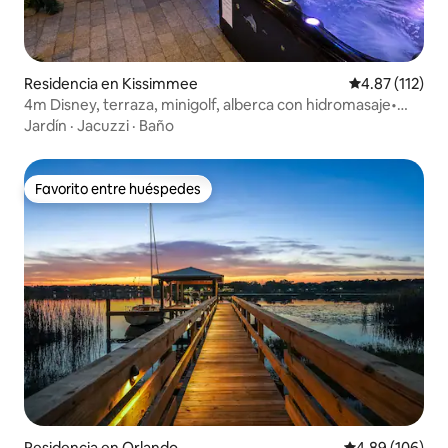
Residencia en Kissimmee
Calificación p
4.87 (112)
4m Disney, terraza, minigolf, alberca con hidromasaje•
Juegos
Jardín
·
Jacuzzi
·
Baño
Favorito entre huéspedes
Favorito entre huéspedes
Residencia en Orlando
Calificación pr
4.89 (106)