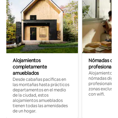
Alojamientos
Nómadas digit
completamente
profesionales 
amueblados
Alojamientos 
nómadas digita
Desde cabañas pacíficas en
profesionales d
las montañas hasta prácticos
zonas exclusiva
departamentos en el medio
con wifi.
de la ciudad, estos
alojamientos amueblados
tienen todas las amenidades
de un hogar.