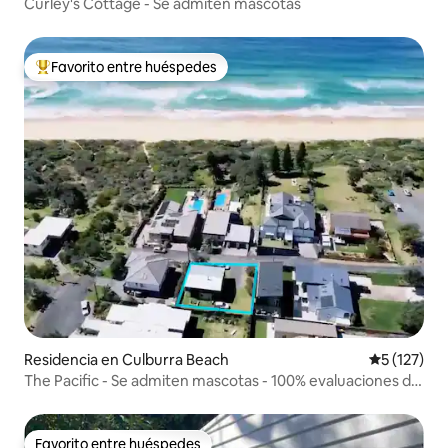
Curley's Cottage - Se admiten mascotas
Favorito entre huéspedes
De los mejores en Favorito entre huéspedes
Residencia en Culburra Beach
Calificació
5 (127)
The Pacific - Se admiten mascotas - 100% evaluaciones de
5 estrellas
Favorito entre huéspedes