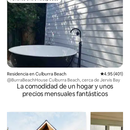
Favorito entre huéspedes
Residencia en Culburra Beach
Calificación p
4.95 (401)
@BurraBeachHouse Culburra Beach, cerca de Jervis Bay
La comodidad de un hogar y unos
precios mensuales fantásticos