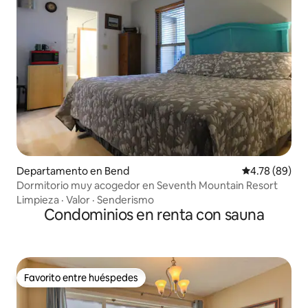
Departamento en Bend
Calificación p
4.78 (89)
Dormitorio muy acogedor en Seventh Mountain Resort
Limpieza
·
Valor
·
Senderismo
Condominios en renta con sauna
Favorito entre huéspedes
Favorito entre huéspedes