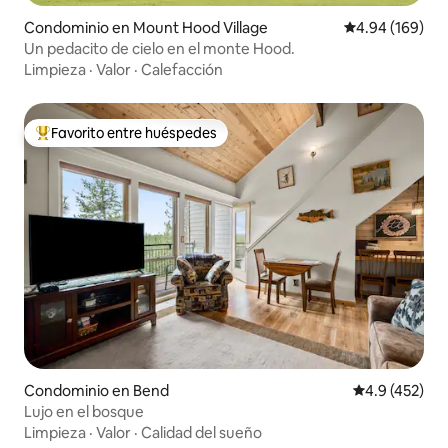
Condominio en Mount Hood Village
Calificación pr
4.94 (169)
Un pedacito de cielo en el monte Hood.
Limpieza
·
Valor
·
Calefacción
Favorito entre huéspedes
De los mejores en Favorito entre huéspedes
Condominio en Bend
Calificación 
4.9 (452)
Lujo en el bosque
Limpieza
·
Valor
·
Calidad del sueño