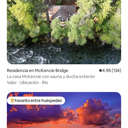
Residencia en McKenzie Bridge
Calificación p
4.95 (134)
La casa Mckenzie con sauna y ducha exterior
Valor
·
Ubicación
·
Río
Favorito entre huéspedes
De los mejores en Favorito entre huéspedes