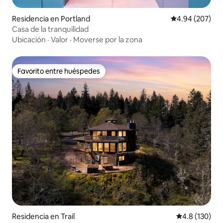
Residencia en Portland
Calificación pr
4.94 (207)
Casa de la tranquilidad
Ubicación
·
Valor
·
Moverse por la zona
Favorito entre huéspedes
Favorito entre huéspedes
Residencia en Trail
Calificación 
4.8 (130)