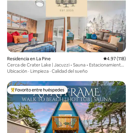
Residencia en La Pine
Calificación p
4.97 (118)
Cerca de Crater Lake | Jacuzzi • Sauna • Estacionamiento
amplio
Ubicación
·
Limpieza
·
Calidad del sueño
Favorito entre huéspedes
De los mejores en Favorito entre huéspedes