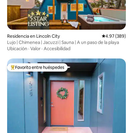
Residencia en Lincoln City
Calificación pr
4.97 (389)
Lujo | Chimenea | Jacuzzi | Sauna | A un paso de la playa
Ubicación
·
Valor
·
Accesibilidad
Favorito entre huéspedes
De los mejores en Favorito entre huéspedes