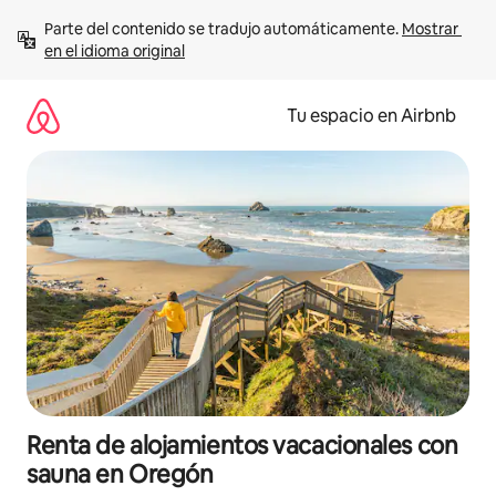
Ir
Parte del contenido se tradujo automáticamente. 
Mostrar 
al
en el idioma original
contenido
Tu espacio en Airbnb
Renta de alojamientos vacacionales con
sauna en Oregón