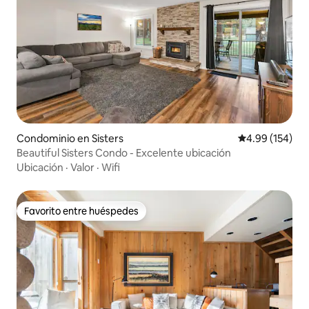
Condominio en Sisters
Calificación pr
4.99 (154)
Beautiful Sisters Condo - Excelente ubicación
Ubicación
·
Valor
·
Wifi
Favorito entre huéspedes
Favorito entre huéspedes