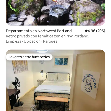
Departamento en Northwest Portland
Calificación pr
4.96 (206)
Retiro privado con temática zen en NW Portland.
Limpieza
·
Ubicación
·
Parques
Favorito entre huéspedes
Favorito entre huéspedes