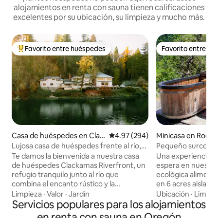
alojamientos en renta con sauna tienen calificaciones
excelentes por su ubicación, su limpieza y mucho más.
Favorito entre huéspedes
Favorito entre h
De los mejores en Favorito entre huéspedes
Favorito entre h
Casa de huéspedes en Clac
Calificación promedio: 4.97 de 5
4.97 (294)
Minicasa en Rogue
kamas
Lujosa casa de huéspedes frente al río,
Pequeño surco con
sauna y jacuzzi.
inmersión
Te damos la bienvenida a nuestra casa
Una experiencia ún
de huéspedes Clackamas Riverfront, un
espera en nuestr
refugio tranquilo junto al río que
ecológica alimenta
combina el encanto rústico y la
en 6 acres aislados.
comodidad moderna. Relájate en tu
perfectamente co
Limpieza
·
Valor
·
Jardín
Ubicación
·
Limpie
jacuzzi y sauna privados, relájate junto a
Servicios populares para los alojamientos
en la ladera a 200 p
la chimenea y disfruta de
que permite hermos
en renta con sauna en Oregón