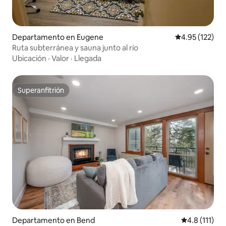
Departamento en Eugene
Calificación p
4.95 (122)
Ruta subterránea y sauna junto al río
Ubicación
·
Valor
·
Llegada
Superanfitrión
Superanfitrión
Departamento en Bend
Calificación 
4.8 (111)