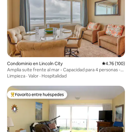
Condominio en Lincoln City
Calificación p
4.76 (100)
Amplia suite frente al mar - Capacidad para 4 personas -
Último piso -
Limpieza
·
Valor
·
Hospitalidad
Favorito entre huéspedes
De los mejores en Favorito entre huéspedes