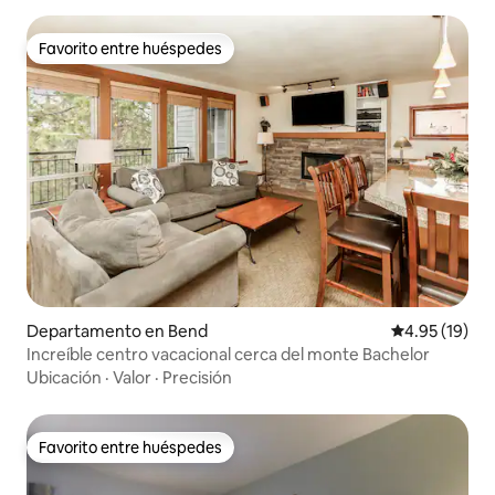
Favorito entre huéspedes
Favorito entre huéspedes
Departamento en Bend
Calificación 
4.95 (19)
Increíble centro vacacional cerca del monte Bachelor
Ubicación
·
Valor
·
Precisión
Favorito entre huéspedes
Favorito entre huéspedes