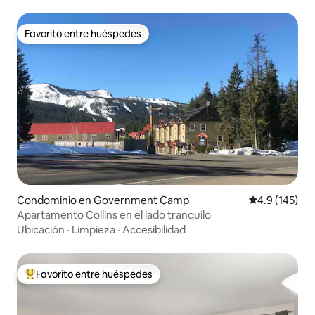
Favorito entre huéspedes
Favorito entre huéspedes
Condominio en Government Camp
Calificación 
4.9 (145)
Apartamento Collins en el lado tranquilo
Ubicación
·
Limpieza
·
Accesibilidad
Favorito entre huéspedes
De los mejores en Favorito entre huéspedes