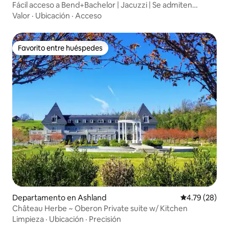
Fácil acceso a Bend+Bachelor | Jacuzzi | Se admiten
mascotas
Valor
·
Ubicación
·
Acceso
Favorito entre huéspedes
Favorito entre huéspedes
Departamento en Ashland
Calificación 
4.79 (28)
Château Herbe ~ Oberon Private suite w/ Kitchen
Limpieza
·
Ubicación
·
Precisión