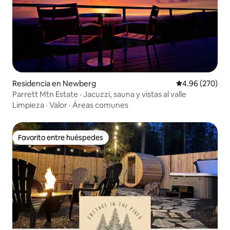
Residencia en Newberg
Calificación pr
4.96 (270)
Parrett Mtn Estate · Jacuzzi, sauna y vistas al valle
Limpieza
·
Valor
·
Áreas comunes
Favorito entre huéspedes
Favorito entre huéspedes