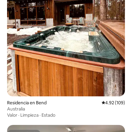
Residencia en Bend
Calificación pr
4.92 (109)
Australia
Valor
·
Limpieza
·
Estado