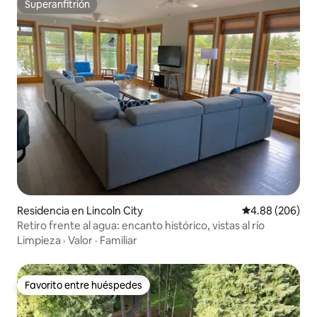
Superanfitrión
Superanfitrión
Residencia en Lincoln City
Calificación pr
4.88 (206)
Retiro frente al agua: encanto histórico, vistas al río
Limpieza
·
Valor
·
Familiar
Favorito entre huéspedes
Favorito entre huéspedes