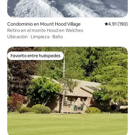
Condominio en Mount Hood Village
Calificación p
4.91 (190)
Retiro en el monte Hood en Welches
Ubicación
·
Limpieza
·
Baño
Favorito entre huéspedes
Favorito entre huéspedes