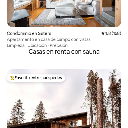
Condominio en Sisters
Calificación 
4.8 (158)
Apartamento en casa de campo con vistas
Limpieza
·
Ubicación
·
Precisión
Casas en renta con sauna
Favorito entre huéspedes
De los mejores en Favorito entre huéspedes