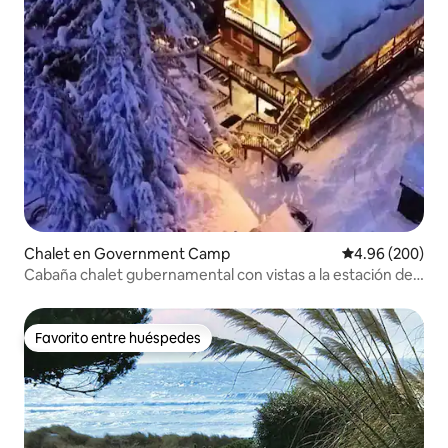
Chalet en Government Camp
Calificación pr
4.96 (200)
Cabaña chalet gubernamental con vistas a la estación de
esquí, centro de la ciudad
Favorito entre huéspedes
Favorito entre huéspedes