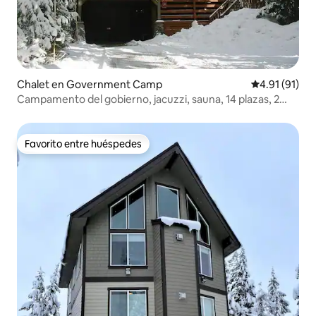
Chalet en Government Camp
Calificación 
4.91 (91)
Campamento del gobierno, jacuzzi, sauna, 14 plazas, 2
salas de estar
Favorito entre huéspedes
Favorito entre huéspedes