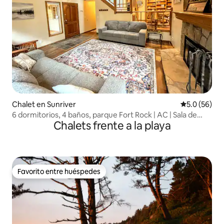
Chalet en Sunriver
Calificación
5.0 (56)
6 dormitorios, 4 baños, parque Fort Rock | AC | Sala de
Chalets frente a la playa
juegos con SHARC
Favorito entre huéspedes
Favorito entre huéspedes