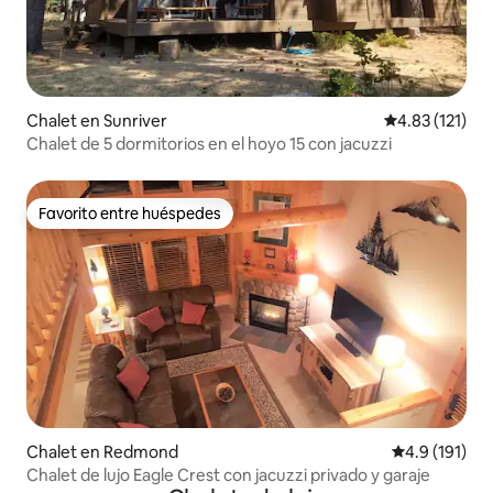
Chalet en Sunriver
Calificación p
4.83 (121)
Chalet de 5 dormitorios en el hoyo 15 con jacuzzi
Favorito entre huéspedes
Favorito entre huéspedes
Chalet en Redmond
Calificación 
4.9 (191)
Chalet de lujo Eagle Crest con jacuzzi privado y garaje