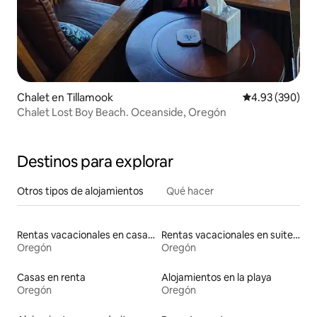
Chalet en Tillamook
Calificación pr
4.93 (390)
Chalet Lost Boy Beach. Oceanside, Oregón
Destinos para explorar
Otros tipos de alojamientos
Qué hacer
Rentas vacacionales en casas con inodoro de altura accesible
Rentas vacacionales en suites privadas
Oregón
Oregón
Casas en renta
Alojamientos en la playa
Oregón
Oregón