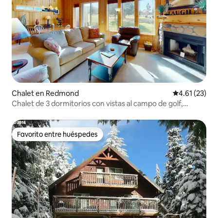
Chalet en Redmond
Calificación 
4.61 (23)
Chalet de 3 dormitorios con vistas al campo de golf,
piscinas, gimnasio y sauna
Favorito entre huéspedes
Favorito entre huéspedes