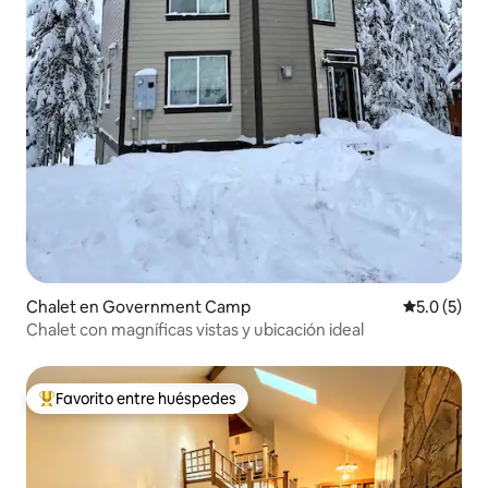
Chalet en Government Camp
Calificació
5.0 (5)
Chalet con magníficas vistas y ubicación ideal
Favorito entre huéspedes
De los mejores en Favorito entre huéspedes