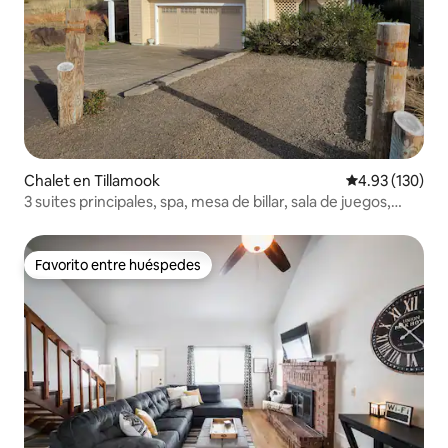
Chalet en Tillamook
Calificación p
4.93 (130)
3 suites principales, spa, mesa de billar, sala de juegos,
vistas
Favorito entre huéspedes
Favorito entre huéspedes