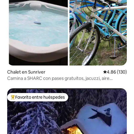
Chalet en Sunriver
Calificación pr
4.86 (130)
Camina a SHARC con pases gratuitos, jacuzzi, aire
acondicionado, ¡13 plazas!
Favorito entre huéspedes
De los mejores en Favorito entre huéspedes