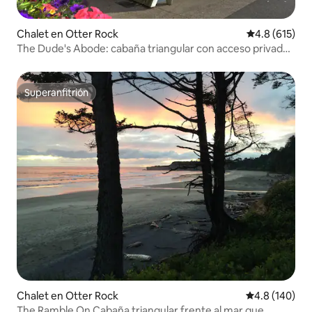
Chalet en Otter Rock
Calificación 
4.8 (615)
The Dude's Abode: cabaña triangular con acceso privado
al mar
Superanfitrión
Superanfitrión
Chalet en Otter Rock
Calificación 
4.8 (140)
The Ramble On Cabaña triangular frente al mar que