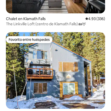
Chalet en Klamath Falls
Calificación pr
4.93 (336)
The Linkville Loft (centro de Klamath Falls) 🏡🦌
Favorito entre huéspedes
Favorito entre huéspedes