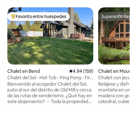
Favorito entre huéspedes
Superanfitrión
De los mejores en Favorito entre huéspedes
Superanfitrión
Chalet en Bend
Calificación promedio: 4.94 de 5
4.94 (159)
Chalet en Mount H
ge
Chalet del Sol - Hot Tub - Ping Pong - Fire
Chalet con jacuzzi,
pit
de leña, sala de ju
Bienvenido al acogedor Chalet del Sol,
Relájese y disfrute
justo al sur del distrito de Old Mill y cerca
montaña en un he
de las rutas de senderismo. ¿Qué hay en
madera con grande
este alojamiento? ☞ Toda la propiedad
catedral, cubierta
para ti. ☞ Jacuzzi ☞ Barbacoa y piedra
abovedada y una 
negra Mesa de☞ ping-pong ☞
leña para calentar 
Dormitorio principal con cama tamaño
Baja a la sala de jue
king en la planta superior. ☞Segundo
toca el piano, bebe
dormitorio con cama tamaño Queen en
en un sofá/sillón r
la planta baja. El ☞tercer dormitorio es
envolvente. Dirígete cerca para esquiar