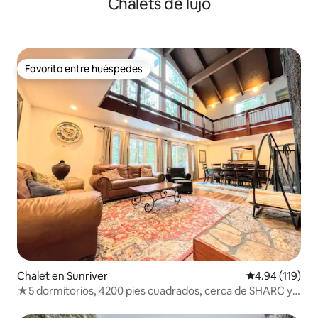
Chalets de lujo
Favorito entre huéspedes
Favorito entre huéspedes
Chalet en Sunriver
Calificación p
4.94 (119)
★5 dormitorios, 4200 pies cuadrados, cerca de SHARC y
del pueblo ★