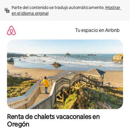
Ir
Parte del contenido se tradujo automáticamente. 
Mostrar 
al
en el idioma original
contenido
Tu espacio en Airbnb
Renta de chalets vacaconales en
Oregón