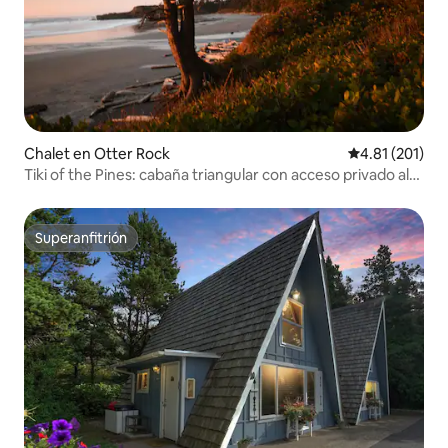
Chalet en Otter Rock
Calificación p
4.81 (201)
Tiki of the Pines: cabaña triangular con acceso privado al
mar
Superanfitrión
Superanfitrión