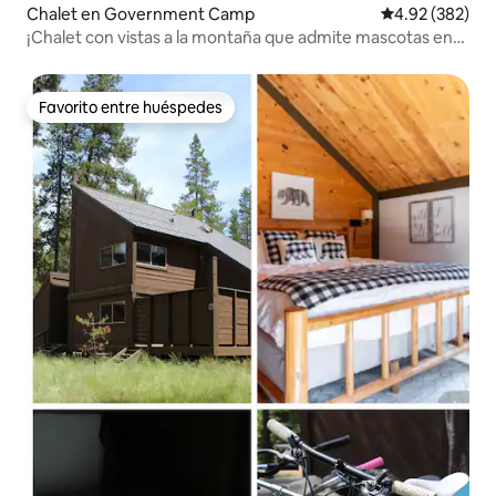
Chalet en Government Camp
Calificación pr
4.92 (382)
¡Chalet con vistas a la montaña que admite mascotas en
Govy!
Favorito entre huéspedes
Favorito entre huéspedes