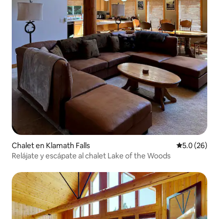
Chalet en Klamath Falls
Calificación
5.0 (26)
Relájate y escápate al chalet Lake of the Woods