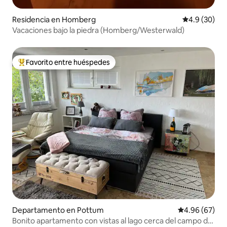
Residencia en Homberg
Calificación
4.9 (30)
Vacaciones bajo la piedra (Homberg/Westerwald)
Favorito entre huéspedes
De los mejores en Favorito entre huéspedes
Departamento en Pottum
Calificación p
4.96 (67)
Bonito apartamento con vistas al lago cerca del campo de