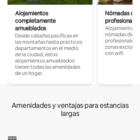
Alojamientos
Nómadas digit
completamente
profesionales 
amueblados
Alojamientos 
nómadas digita
Desde cabañas pacíficas en
profesionales d
las montañas hasta prácticos
zonas exclusiva
departamentos en el medio
con wifi.
de la ciudad, estos
alojamientos amueblados
tienen todas las amenidades
de un hogar.
Amenidades y ventajas para estancias
largas