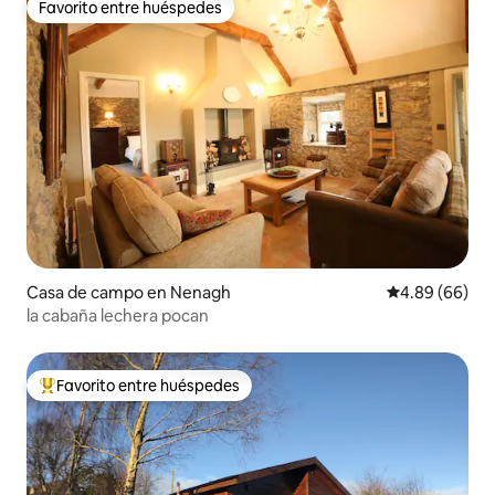
Favorito entre huéspedes
Favorito entre huéspedes
Casa de campo en Nenagh
Calificación p
4.89 (66)
la cabaña lechera pocan
Favorito entre huéspedes
De los mejores en Favorito entre huéspedes