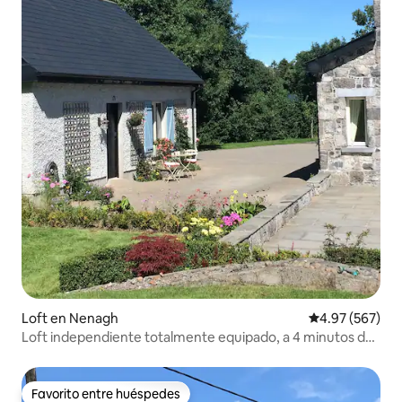
Loft en Nenagh
Calificación pr
4.97 (567)
Loft independiente totalmente equipado, a 4 minutos de
la M7
Favorito entre huéspedes
Favorito entre huéspedes