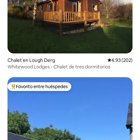
Chalet en Lough Derg
Calificación pr
4.93 (202)
Whitewood Lodges - Chalet de tres dormitorios
Favorito entre huéspedes
De los mejores en Favorito entre huéspedes