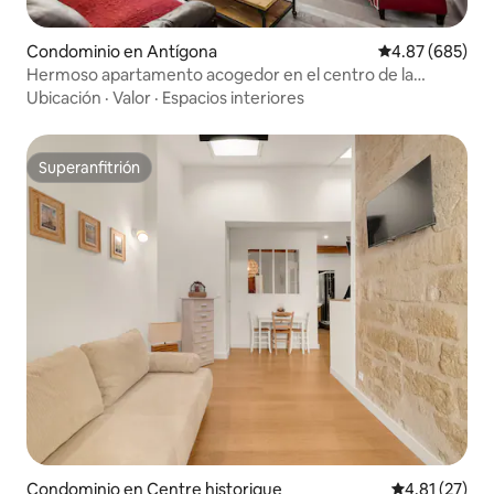
Condominio en Antígona
Calificación pr
4.87 (685)
Hermoso apartamento acogedor en el centro de la
ciudad. 2 habitaciones.
Ubicación
·
Valor
·
Espacios interiores
Superanfitrión
Superanfitrión
Condominio en Centre historique
Calificación 
4.81 (27)