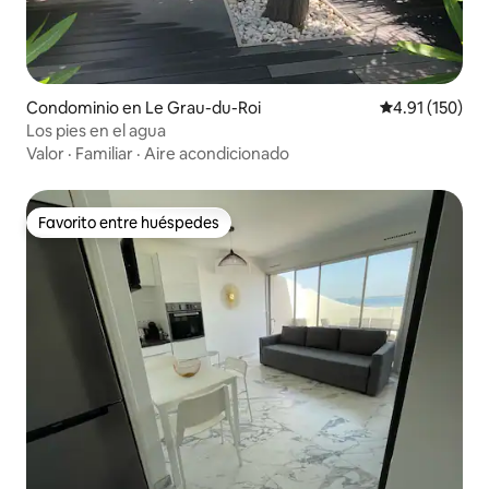
Condominio en Le Grau-du-Roi
Calificación p
4.91 (150)
Los pies en el agua
Valor
·
Familiar
·
Aire acondicionado
Favorito entre huéspedes
Favorito entre huéspedes