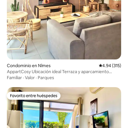
Condominio en Nîmes
Calificación p
4.94 (315)
AppartCosy Ubicación ideal Terraza y aparcamiento
gratuito
Familiar
·
Valor
·
Parques
Favorito entre huéspedes
Favorito entre huéspedes