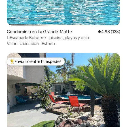
Condominio en La Grande-Motte
Calificación pr
4.98 (138)
L'Escapade Bohème - piscina, playas y ocio
Valor
·
Ubicación
·
Estado
Favorito entre huéspedes
De los mejores en Favorito entre huéspedes