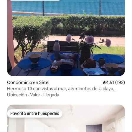
Condominio en Sète
Calificación p
4.91 (192)
Hermoso T3 con vistas al mar, a 5 minutos de la playa,
aparcamiento
Ubicación
·
Valor
·
Llegada
Favorito entre huéspedes
Favorito entre huéspedes