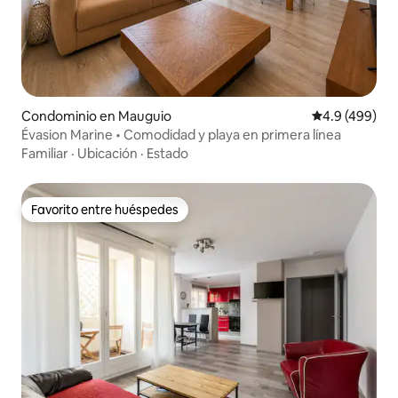
Condominio en Mauguio
Calificación p
4.9 (499)
Évasion Marine • Comodidad y playa en primera línea
Familiar
·
Ubicación
·
Estado
Favorito entre huéspedes
Favorito entre huéspedes