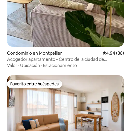
Condominio en Montpellier
Calificación p
4.94 (36)
Acogedor apartamento - Centro de la ciudad de
Montpellier
Valor
·
Ubicación
·
Estacionamiento
Favorito entre huéspedes
Favorito entre huéspedes