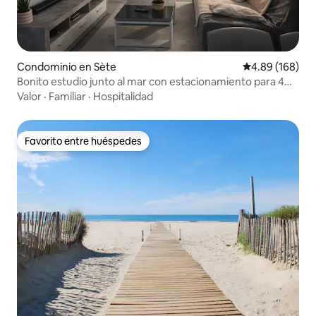
Condominio en Sète
Calificación pr
4.89 (168)
Bonito estudio junto al mar con estacionamiento para 4
personas
Valor
·
Familiar
·
Hospitalidad
Favorito entre huéspedes
Favorito entre huéspedes