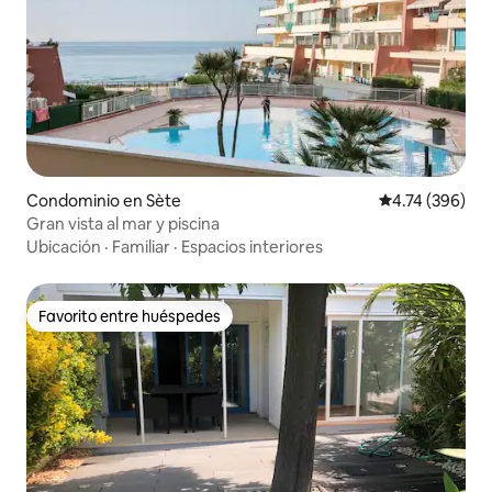
Condominio en Sète
Calificación pr
4.74 (396)
Gran vista al mar y piscina
Ubicación
·
Familiar
·
Espacios interiores
Favorito entre huéspedes
Favorito entre huéspedes