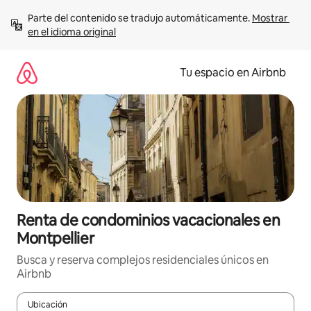
Ir
Parte del contenido se tradujo automáticamente. 
Mostrar 
al
en el idioma original
contenido
Tu espacio en Airbnb
Renta de condominios vacacionales en
Montpellier
Busca y reserva complejos residenciales únicos en
Airbnb
Ubicación