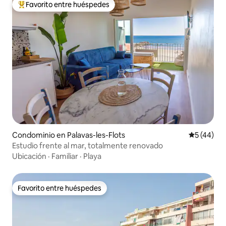
Favorito entre huéspedes
De los mejores en Favorito entre huéspedes
Condominio en Palavas-les-Flots
Calificaci
5 (44)
Estudio frente al mar, totalmente renovado
Ubicación
·
Familiar
·
Playa
Favorito entre huéspedes
Favorito entre huéspedes