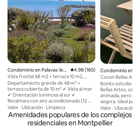
Condominio en Palavas-les-
Calificación promedio: 4.98 de 5
4.98 (160)
Condominio en Be
Flots
Vista frontal 48 m2 + terraza 10 m2,
Cocon Bellas Artes 
acceso directo a la playa.
azotea • Estacion
Departamento grande de 48 m² +
Bonito estudio ubi
terraza cubierta de 10 m² ✔ Vista al mar
Bellas Artes, con 
✔ Orientación luminosa al sur ✔
animada, pero a la 
Recámara con aire acondicionado (12 m²)
segura. Ideal para
✔ 2 lugares de estacionamiento seguros
o vacaciones. A 2 min del tranvía A
Valor
·
Ubicación
·
Limpieza
Valor
·
Ubicación
·
✔ Residencia segura (videoportero,
Amenidades populares de los complejos
10 minutos a pie d
entrada con teclado) ✔ Cuarto para
Cerca de todas la
residenciales en Montpellier
guardar bicicletas ✔ Todo a poca
Aparcamiento gratuito M
distancia a pie: tiendas, puerto
equipado; deje sus
deportivo, centro de la ciudad,
centro de la ciudad 