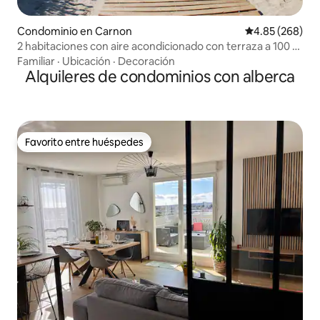
Condominio en Carnon
Calificación pr
4.85 (268)
2 habitaciones con aire acondicionado con terraza a 100 m
del mar
Familiar
·
Ubicación
·
Decoración
Alquileres de condominios con alberca
Favorito entre huéspedes
Favorito entre huéspedes