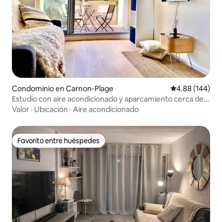
Condominio en Carnon-Plage
Calificación pr
4.88 (144)
Estudio con aire acondicionado y aparcamiento cerca del
puerto y la playa
Valor
·
Ubicación
·
Aire acondicionado
Favorito entre huéspedes
Favorito entre huéspedes