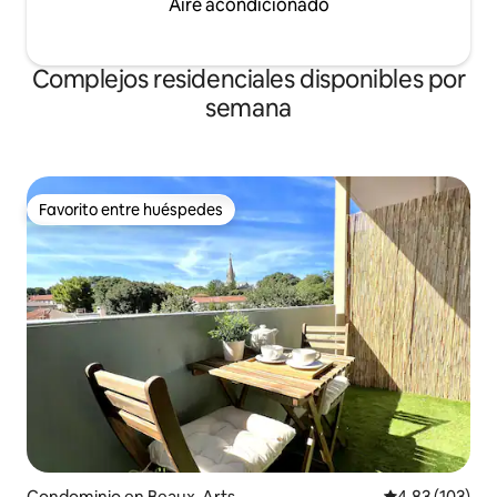
Aire acondicionado
Complejos residenciales disponibles por
semana
Favorito entre huéspedes
Favorito entre huéspedes
Condominio en Beaux-Arts
Calificación p
4.83 (103)