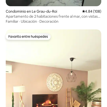
Condominio en Le Grau-du-Roi
Calificación pr
4.84 (108)
Apartamento de 2 habitaciones frente al mar, con vistas
panorámicas
Familiar
·
Ubicación
·
Decoración
Favorito entre huéspedes
Favorito entre huéspedes