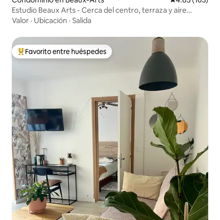
Estudio Beaux Arts - Cerca del centro, terraza y aire
acondicionado
Valor
·
Ubicación
·
Salida
Favorito entre huéspedes
De los mejores en Favorito entre huéspedes