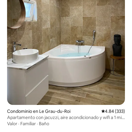
Condominio en Le Grau-du-Roi
Calificación pr
4.84 (333)
Apartamento con jacuzzi, aire acondicionado y wifi a 1 min
de las playas
Valor
·
Familiar
·
Baño