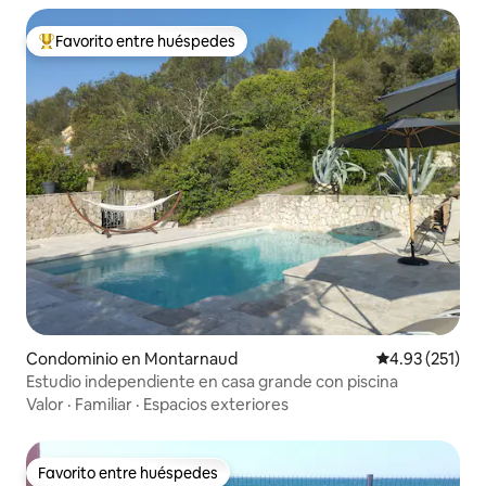
Favorito entre huéspedes
De los mejores en Favorito entre huéspedes
Condominio en Montarnaud
Calificación p
4.93 (251)
Estudio independiente en casa grande con piscina
Valor
·
Familiar
·
Espacios exteriores
Favorito entre huéspedes
Favorito entre huéspedes