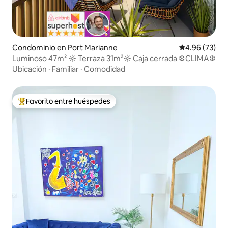
Condominio en Port Marianne
Calificación p
4.96 (73)
Luminoso 47m² ☼ Terraza 31m²☼ Caja cerrada ❆CLIMA❆
Ubicación
·
Familiar
·
Comodidad
Favorito entre huéspedes
De los mejores en Favorito entre huéspedes