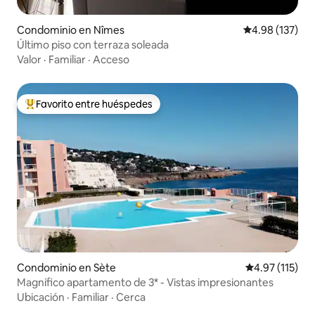
Condominio en Nîmes
Calificación p
4.98 (137)
Último piso con terraza soleada
Valor
·
Familiar
·
Acceso
Favorito entre huéspedes
De los mejores en Favorito entre huéspedes
Condominio en Sète
Calificación p
4.97 (115)
Magnífico apartamento de 3* - Vistas impresionantes
Ubicación
·
Familiar
·
Cerca