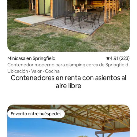
Minicasa en Springfield
Calificación p
4.91 (223)
Contenedor moderno para glamping cerca de Springfield
Ubicación
·
Valor
·
Cocina
Contenedores en renta con asientos al
aire libre
Favorito entre huéspedes
Favorito entre huéspedes