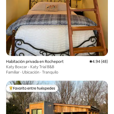
Habitación privada en Rocheport
Calificación p
4.94 (48)
Katy Boxcar - Katy Trial B&B
Familiar
·
Ubicación
·
Tranquilo
Favorito entre huéspedes
De los mejores en Favorito entre huéspedes