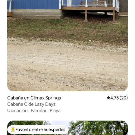
Cabaña en Climax Springs
Calificación 
4.75 (20)
Cabaña C de Lazy Dayz
Ubicación
·
Familiar
·
Playa
Favorito entre huéspedes
De los mejores en Favorito entre huéspedes