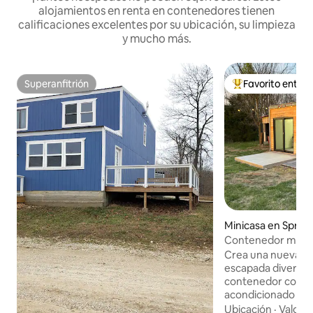
alojamientos en renta en contenedores tienen
calificaciones excelentes por su ubicación, su limpieza
y mucho más.
Superanfitrión
Favorito entre
Superanfitrión
De los mejores en
Minicasa en Spring
Contenedor mode
cerca de Springfie
Crea una nueva ex
escapada divertid
contenedor conver
acondicionado en 
pocos minutos de 
Ubicación
·
Valor
·