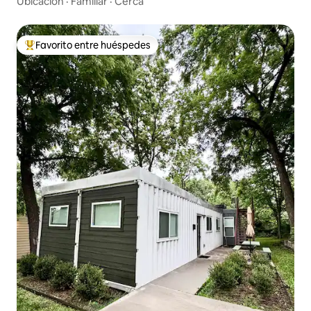
Ubicación
·
Familiar
·
Cerca
Favorito entre huéspedes
De los mejores en Favorito entre huéspedes