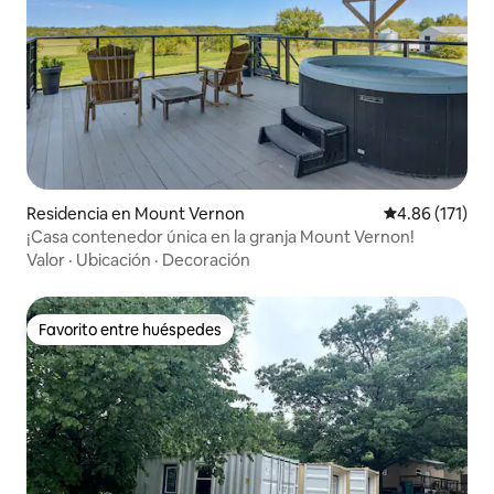
Residencia en Mount Vernon
Calificación p
4.86 (171)
¡Casa contenedor única en la granja Mount Vernon!
Valor
·
Ubicación
·
Decoración
Favorito entre huéspedes
Favorito entre huéspedes