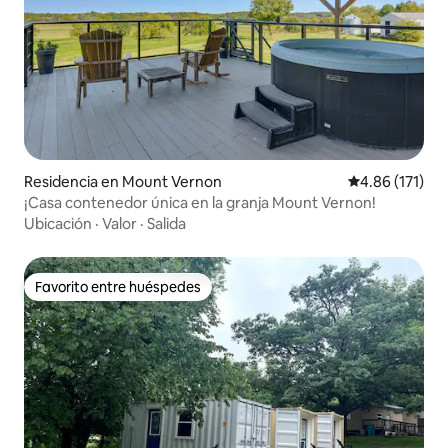
Residencia en Mount Vernon
Calificación p
4.86 (171)
¡Casa contenedor única en la granja Mount Vernon!
Ubicación
·
Valor
·
Salida
Favorito entre huéspedes
Favorito entre huéspedes