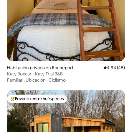
Habitación privada en Rocheport
Calificación p
4.94 (48)
Katy Boxcar - Katy Trial B&B
Familiar
·
Ubicación
·
Ciclismo
Favorito entre huéspedes
De los mejores en Favorito entre huéspedes