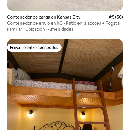
Contenedor de carga en Kansas City
Calificaci
5 (50)
Contenedor de envío en KC - Patio en la azotea + Fogata
Familiar
·
Ubicación
·
Amenidades
Favorito entre huéspedes
Favorito entre huéspedes