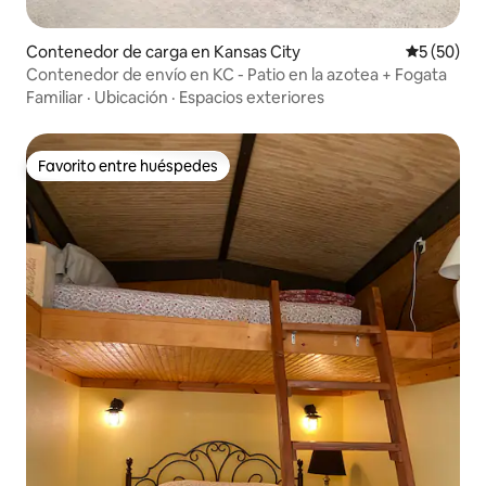
Contenedor de carga en Kansas City
Calificaci
5 (50)
Contenedor de envío en KC - Patio en la azotea + Fogata
Familiar
·
Ubicación
·
Espacios exteriores
Favorito entre huéspedes
Favorito entre huéspedes