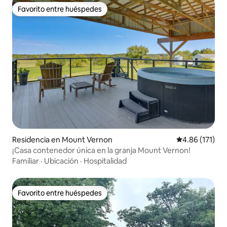
Favorito entre huéspedes
Favorito entre huéspedes
Residencia en Mount Vernon
Calificación p
4.86 (171)
¡Casa contenedor única en la granja Mount Vernon!
Familiar
·
Ubicación
·
Hospitalidad
Favorito entre huéspedes
Favorito entre huéspedes