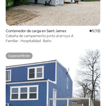
Contenedor de carga en Saint James
Calificaci
5 (13)
Cabaña de campamento junto al arroyo A
Familiar
·
Hospitalidad
·
Baño
Superanfitrión
Superanfitrión