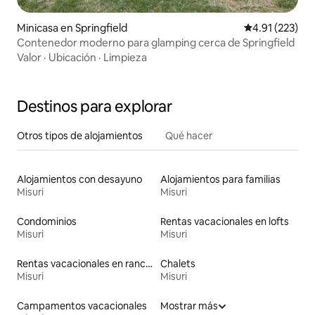
Minicasa en Springfield
Calificación p
4.91 (223)
Contenedor moderno para glamping cerca de Springfield
Valor
·
Ubicación
·
Limpieza
Destinos para explorar
Otros tipos de alojamientos
Qué hacer
Alojamientos con desayuno
Alojamientos para familias
Misuri
Misuri
Condominios
Rentas vacacionales en lofts
Misuri
Misuri
Rentas vacacionales en ranchos
Chalets
Misuri
Misuri
Campamentos vacacionales
Mostrar más