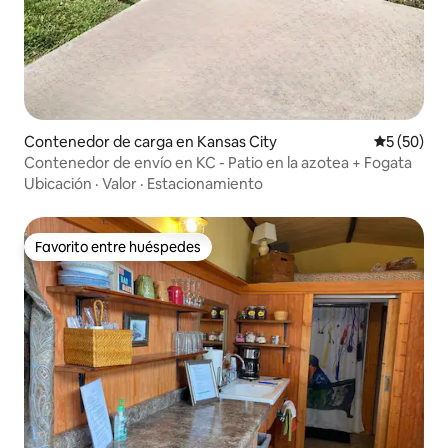
Contenedor de carga en Kansas City
Calificaci
5 (50)
Contenedor de envío en KC - Patio en la azotea + Fogata
Ubicación
·
Valor
·
Estacionamiento
Favorito entre huéspedes
Favorito entre huéspedes