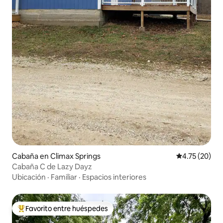
Cabaña en Climax Springs
Calificación 
4.75 (20)
Cabaña C de Lazy Dayz
Ubicación
·
Familiar
·
Espacios interiores
Favorito entre huéspedes
De los mejores en Favorito entre huéspedes