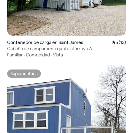
Contenedor de carga en Saint James
Calificaci
5 (13)
Cabaña de campamento junto al arroyo A
Familiar
·
Comodidad
·
Vista
Superanfitrión
Superanfitrión