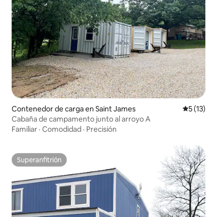
Contenedor de carga en Saint James
Calificaci
5 (13)
Cabaña de campamento junto al arroyo A
Familiar
·
Comodidad
·
Precisión
Superanfitrión
Superanfitrión