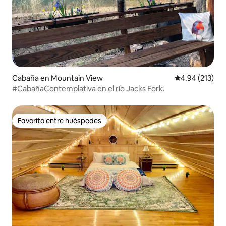
Cabaña en Mountain View
Calificación p
4.94 (213)
#CabañaContemplativa en el río Jacks Fork.
Favorito entre huéspedes
Favorito entre huéspedes