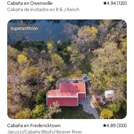
Cabaña en Owensville
Calificación pr
4.94 (120)
Cabaña de invitados en R & J Ranch
Superanfitrión
Superanfitrión
Cabaña en Fredericktown
Calificación pr
4.89 (333)
Jacuzzi/Cabaña Blissful Beaver River