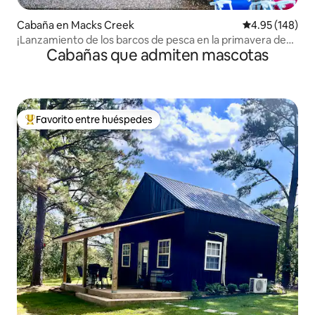
Cabaña en Macks Creek
Calificación pr
4.95 (148)
¡Lanzamiento de los barcos de pesca en la primavera de
Cabañas que admiten mascotas
2026! Cabaña Macks Creek
Favorito entre huéspedes
De los mejores en Favorito entre huéspedes