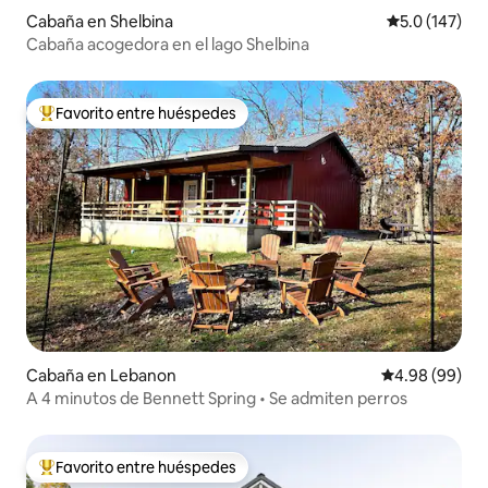
Cabaña en Shelbina
Calificación 
5.0 (147)
Cabaña acogedora en el lago Shelbina
Favorito entre huéspedes
De los mejores en Favorito entre huéspedes
Cabaña en Lebanon
Calificación p
4.98 (99)
A 4 minutos de Bennett Spring • Se admiten perros
Favorito entre huéspedes
De los mejores en Favorito entre huéspedes