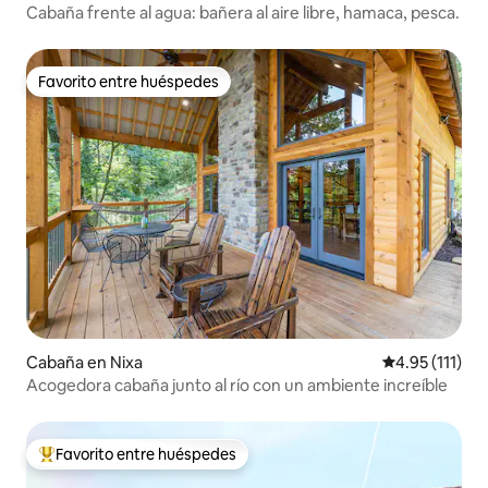
Cabaña frente al agua: bañera al aire libre, hamaca, pesca.
Favorito entre huéspedes
Favorito entre huéspedes
Cabaña en Nixa
Calificación p
4.95 (111)
Acogedora cabaña junto al río con un ambiente increíble
Favorito entre huéspedes
De los mejores en Favorito entre huéspedes