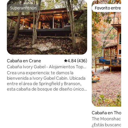
Superanfitrión
Favorito entre h
Superanfitrión
Favorito entre h
Cabaña en Crane
Calificación promedio: 4.84 de 5
4.84 (436)
Cabaña Ivory Gabel - Alojamientos Top
Midwest
Crea una experiencia: te damos la
bienvenida a Ivory Gabel Cabin. Ubicada
entre el área de Springfield y Branson,
esta cabaña de bosque de diseño único
es una escapada que te espera.
Descubre las rutas de senderismo
cercanas y la proximidad a Finley &
James Co. Uno de los puntos fuertes de
Cabaña en Thornfi
la cabaña es la amplia terraza con vistas
The Moonshack: un
panorámicas, perfecta para relajarse y
en 50 acres
¿Estás buscando 
disfrutar del café por la mañana. Por la