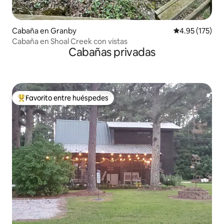
Cabaña en Granby
Calificación p
4.95 (175)
Cabaña en Shoal Creek con vistas
Cabañas privadas
Favorito entre huéspedes
De los mejores en Favorito entre huéspedes