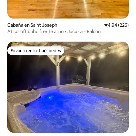
Cabaña en Saint Joseph
Calificación pr
4.94 (226)
Ático loft boho frente al río • Jacuzzi • Balcón
Favorito entre huéspedes
Favorito entre huéspedes