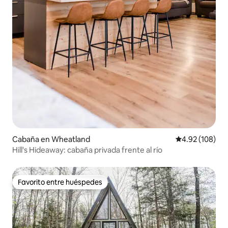
Cabaña en Wheatland
Calificación pr
4.92 (108)
Hill's Hideaway: cabaña privada frente al río
Favorito entre huéspedes
Favorito entre huéspedes