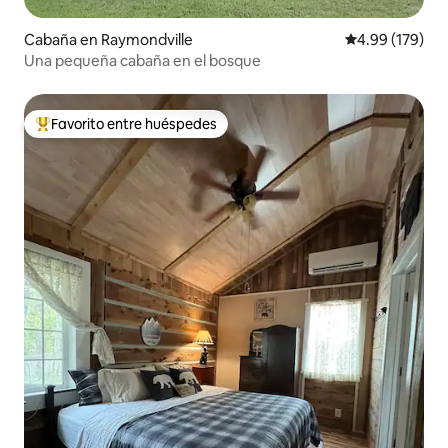
Cabaña en Raymondville
Calificación pr
4.99 (179)
Una pequeña cabaña en el bosque
Favorito entre huéspedes
De los mejores en Favorito entre huéspedes