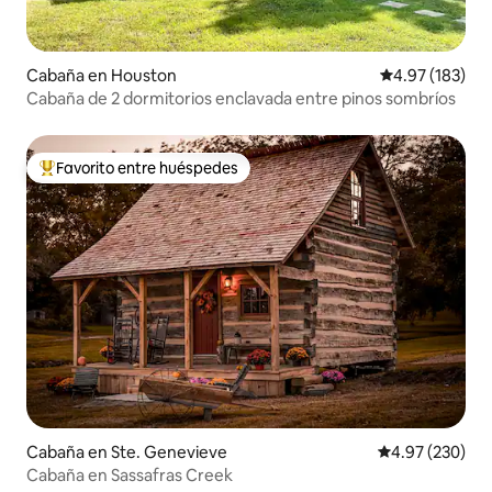
Cabaña en Houston
Calificación p
4.97 (183)
Cabaña de 2 dormitorios enclavada entre pinos sombríos
Favorito entre huéspedes
De los mejores en Favorito entre huéspedes
Cabaña en Ste. Genevieve
Calificación pr
4.97 (230)
Cabaña en Sassafras Creek