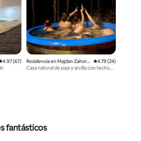
iones
Calificación promedio: 4.97 de 5; 67 evaluaciones
4.97 (67)
Residencia en Majdan Zahoro
Calificación promedio:
4.79 (24)
dyński
in
Casa natural de paja y arcilla con techo
de paja
s fantásticos