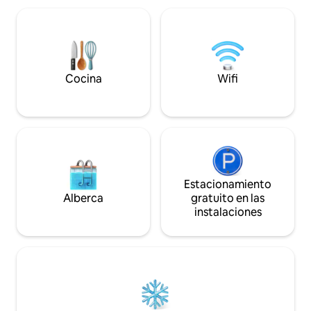
tranquila y conven
las bellezas de Venecia estableciendo
servicios, a solo 
nuestra Villa como su cálido y acogedor
aeropuerto "Marco
refugio. Está a solo 1 minuto a pie de la
en autobús o a 25 
parada de autobús y a 5 minutos a pie de
centro histórico d
supermercados, restaurantes y
hermosas playas públicas.
Cocina
Wifi
Estacionamiento
Alberca
gratuito en las
instalaciones