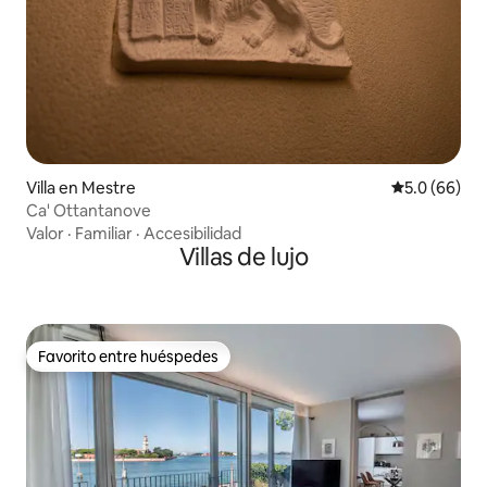
Villa en Mestre
Calificación
5.0 (66)
Ca' Ottantanove
Valor
·
Familiar
·
Accesibilidad
Villas de lujo
Favorito entre huéspedes
Favorito entre huéspedes