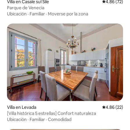
Villa en Casale sul Sile
Calificación p
4.86 (72)
Parque de Venecia
Ubicación
·
Familiar
·
Moverse por la zona
Villa en Levada
Calificación p
4.86 (22)
[Villa histórica 5 estrellas] Confort naturaleza
Ubicación
·
Familiar
·
Comodidad