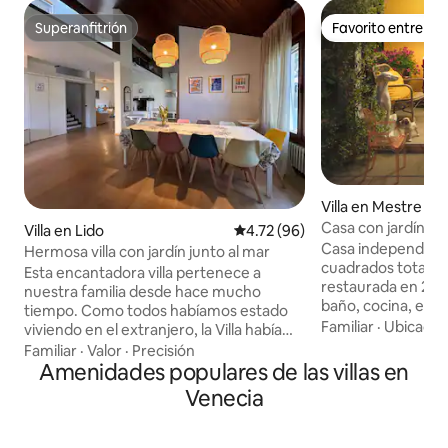
Superanfitrión
Favorito entre h
Superanfitrión
Favorito entre h
Villa en Mestre
Casa con jardín "La
Villa en Lido
Calificación promedio: 4.72 de 
4.72 (96)
Casa independien
Hermosa villa con jardín junto al mar
cuadrados totalm
Esta encantadora villa pertenece a
restaurada en 2016
nuestra familia desde hace mucho
baño, cocina, entr
tiempo. Como todos habíamos estado
metros cuadrados 
Familiar
·
Ubicació
viviendo en el extranjero, la Villa había
los huéspedes y s
estado vacía durante casi una década. En
Familiar
·
Valor
·
Precisión
con muebles de ex
la primavera de 2018, regresamos y
Amenidades populares de las villas en
Estacionamiento pr
comenzamos un duro pero fructífero
Venecia
acondicionado, cal
trabajo de renovación por nuestra
gratuito. La casa e
cuenta, y ahora estamos listos para
privada cerrada, e
OFRECERLE la oportunidad de descubrir