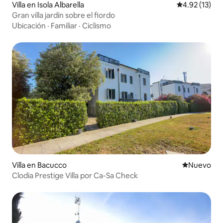
Villa en Isola Albarella
Calificación 
4.92 (13)
Gran villa jardín sobre el fiordo
Ubicación
·
Familiar
·
Ciclismo
Villa en Bacucco
Nuevo aloj
Nuevo
Clodia Prestige Villa por Ca-Sa Check