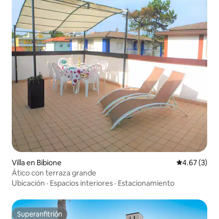
Villa en Bibione
Calificación
4.67 (3)
Ático con terraza grande
Ubicación
·
Espacios interiores
·
Estacionamiento
Superanfitrión
Superanfitrión