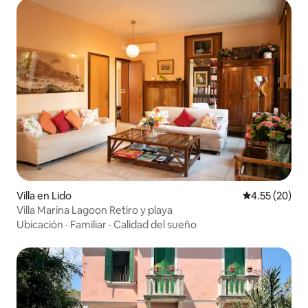
Villa en Lido
Calificación 
4.55 (20)
Villa Marina Lagoon Retiro y playa
Ubicación
·
Familiar
·
Calidad del sueño