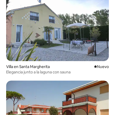
Villa en Santa Margherita
Nuevo aloj
Nuevo
Elegancia junto a la laguna con sauna