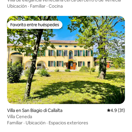
Ubicación
·
Familiar
·
Cocina
Favorito entre huéspedes
Favorito entre huéspedes
Villa en San Biagio di Callalta
Calificación
4.9 (31)
Villa Ceneda
Familiar
·
Ubicación
·
Espacios exteriores