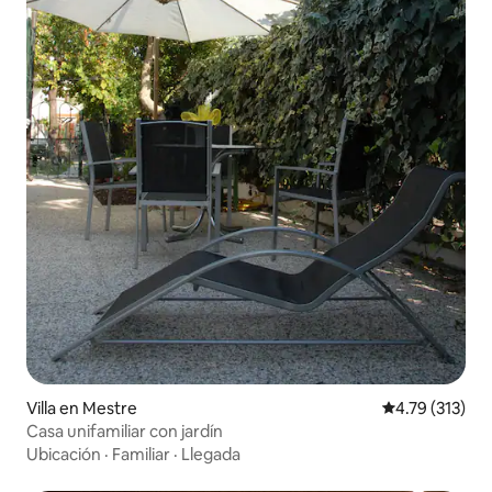
Villa en Mestre
Calificación p
4.79 (313)
Casa unifamiliar con jardín
Ubicación
·
Familiar
·
Llegada