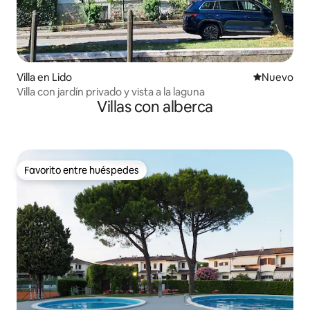
Villa en Lido
Nuevo aloj
Nuevo
Villa con jardín privado y vista a la laguna
Villas con alberca
Favorito entre huéspedes
Favorito entre huéspedes