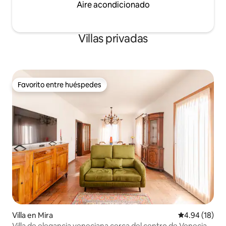
Aire acondicionado
Villas privadas
Favorito entre huéspedes
Favorito entre huéspedes
Villa en Mira
Calificación 
4.94 (18)
Villa de elegancia veneciana cerca del centro de Venecia