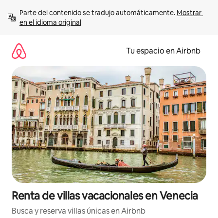
Ir
Parte del contenido se tradujo automáticamente. 
Mostrar 
al
en el idioma original
contenido
Tu espacio en Airbnb
Renta de villas vacacionales en Venecia
Busca y reserva villas únicas en Airbnb