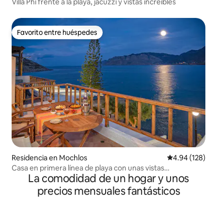
Villa Phi frente a la playa, jacuzzi y vistas increíbles
Favorito entre huéspedes
Favorito entre huéspedes
Residencia en Mochlos
Calificación pr
4.94 (128)
Casa en primera línea de playa con unas vistas
La comodidad de un hogar y unos
espectaculares
precios mensuales fantásticos