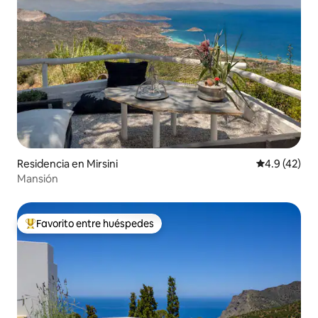
Residencia en Mirsini
Calificación
4.9 (42)
Mansión
Favorito entre huéspedes
De los mejores en Favorito entre huéspedes