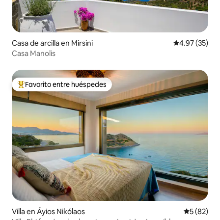
Casa de arcilla en Mirsini
Calificación 
4.97 (35)
Casa Manolis
Favorito entre huéspedes
De los mejores en Favorito entre huéspedes
Villa en Áyios Nikólaos
Calificaci
5 (82)