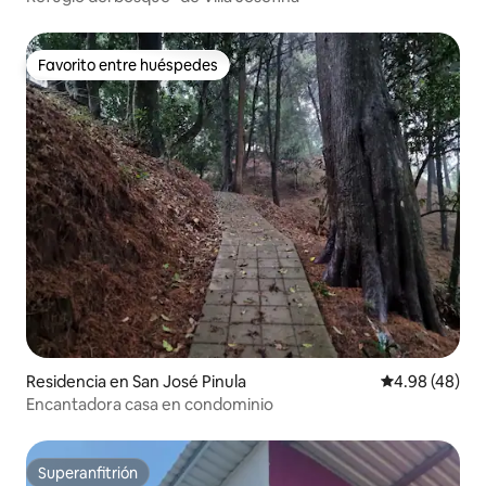
Favorito entre huéspedes
Favorito entre huéspedes
Residencia en San José Pinula
Calificación p
4.98 (48)
Encantadora casa en condominio
Superanfitrión
Superanfitrión