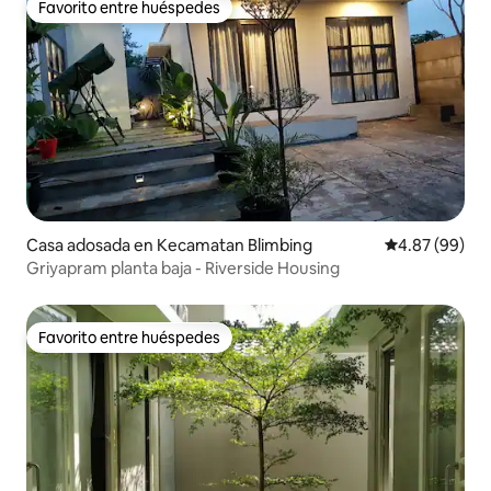
Favorito entre huéspedes
Favorito entre huéspedes
Casa adosada en Kecamatan Blimbing
Calificación p
4.87 (99)
Griyapram planta baja - Riverside Housing
Favorito entre huéspedes
Favorito entre huéspedes