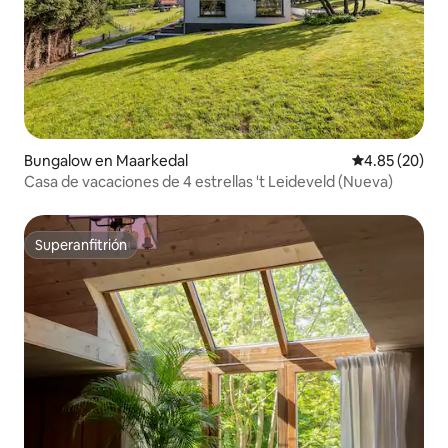
Bungalow en Maarkedal
Calificación p
4.85 (20)
Casa de vacaciones de 4 estrellas 't Leideveld (Nueva)
Superanfitrión
Superanfitrión