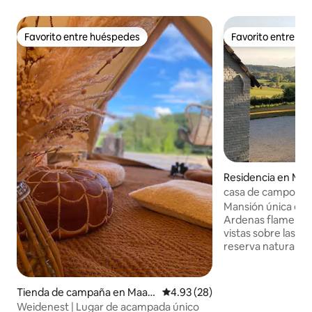
Favorito entre huéspedes
Favorito entre h
Favorito entre huéspedes
Favorito entre h
Residencia en Maa
casa de campo únic
comodidades 8 pe
Mansión única en e
Ardenas flamenca
vistas sobre las colinas. Por lo 
reserva natural es
practicar SENDER
CICLISMO DE MONTAÑA
soleada, 3 recámar
Tienda de campaña en Maar
Calificación promedio: 4.93 de 
4.93 (28)
baja + 2 en el prim
kedal
Weidenest | Lugar de acampada único