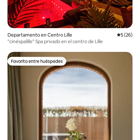
Departamento en Centro Lille
Calificaci
5 (26)
"cinéspalille" Spa privado en el centro de Lille
Favorito entre huéspedes
Favorito entre huéspedes