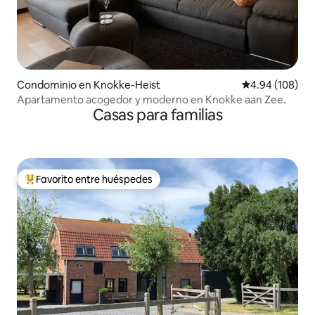
Condominio en Knokke-Heist
Calificación pr
4.94 (108)
Apartamento acogedor y moderno en Knokke aan Zee.
Casas para familias
Favorito entre huéspedes
De los mejores en Favorito entre huéspedes