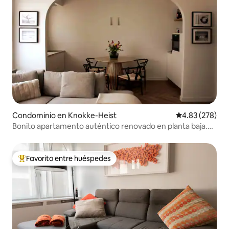
Condominio en Knokke-Heist
Calificación pr
4.83 (278)
Bonito apartamento auténtico renovado en planta baja.
Knokke.
Favorito entre huéspedes
De los mejores en Favorito entre huéspedes