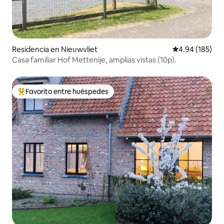
Residencia en Nieuwvliet
Calificación pr
4.94 (185)
Casa familiar Hof Mettenije, amplias vistas (10p).
Favorito entre huéspedes
De los mejores en Favorito entre huéspedes