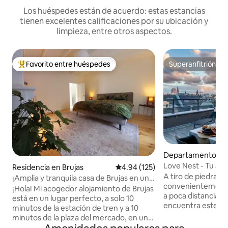
Los huéspedes están de acuerdo: estas estancias
tienen excelentes calificaciones por su ubicación y
limpieza, entre otros aspectos.
Favorito entre huéspedes
Superanfitrión
De los mejores en Favorito entre huéspedes
Superanfitrión
Departamento en
Love Nest - Tu ac
Residencia en Brujas
Calificación promedio: 4.94 de 5
4.94 (125)
A tiro de piedra d
¡Amplia y tranquila casa de Brujas en un
convenientemente 
lugar perfecto!
¡Hola! Mi acogedor alojamiento de Brujas
a poca distancia de
está en un lugar perfecto, a solo 10
encuentra este a
minutos de la estación de tren y a 10
apartamento ideal
minutos de la plaza del mercado, en un
un capricho y ven a
verdadero barrio de Brujas con bares,