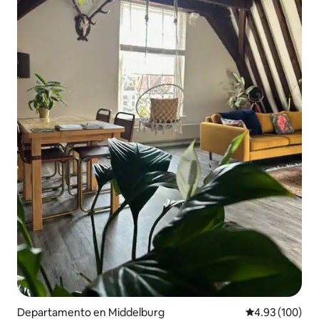
Departamento en Middelburg
Calificación pr
4.93 (100)