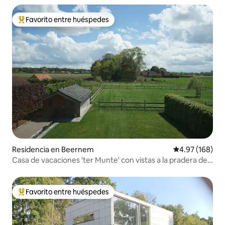
Favorito entre huéspedes
De los mejores en Favorito entre huéspedes
Residencia en Beernem
Calificación pr
4.97 (168)
Casa de vacaciones 'ter Munte' con vistas a la pradera de
alpacas
Favorito entre huéspedes
De los mejores en Favorito entre huéspedes