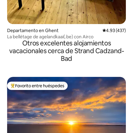
Departamento en Ghent
Calificación p
4.93 (437)
La bellétage de agelandkaai(.be) con Airco
Otros excelentes alojamientos
vacacionales cerca de Strand Cadzand-
Bad
Favorito entre huéspedes
De los mejores en Favorito entre huéspedes