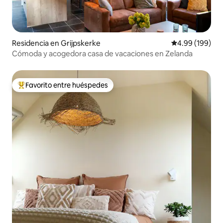
Residencia en Grijpskerke
Calificación pr
4.99 (199)
Cómoda y acogedora casa de vacaciones en Zelanda
Favorito entre huéspedes
De los mejores en Favorito entre huéspedes