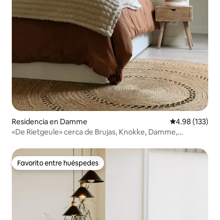
Residencia en Damme
Calificación p
4.98 (133)
«De Rietgeule» cerca de Brujas, Knokke, Damme,
Cadzand
Favorito entre huéspedes
Favorito entre huéspedes