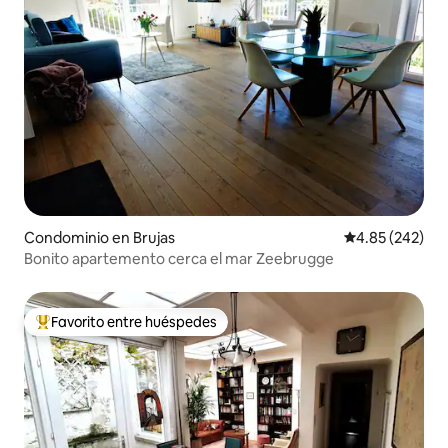
Condominio en Brujas
Calificación pr
4.85 (242)
Bonito apartemento cerca el mar Zeebrugge
Favorito entre huéspedes
De los mejores en Favorito entre huéspedes