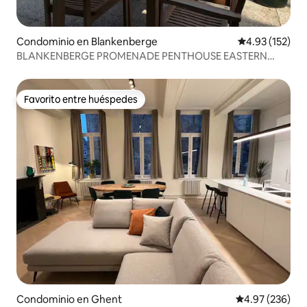
Condominio en Blankenberge
Calificación p
4.93 (152)
BLANKENBERGE PROMENADE PENTHOUSE EASTERN
STAKETSEL
Favorito entre huéspedes
Favorito entre huéspedes
Condominio en Ghent
Calificación pr
4.97 (236)