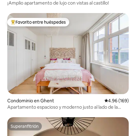
¡Amplio apartamento de lujo con vistas al castillo!
Favorito entre huéspedes
De los mejores en Favorito entre huéspedes
Condominio en Ghent
Calificación pr
4.96 (169)
Apartamento espacioso y moderno justo al lado de la
estación de tren de Gante SP
Superanfitrión
Superanfitrión