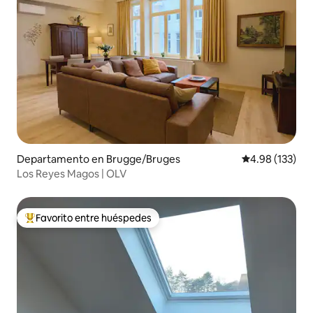
Departamento en Brugge/Bruges
Calificación p
4.98 (133)
Los Reyes Magos | OLV
Favorito entre huéspedes
De los mejores en Favorito entre huéspedes