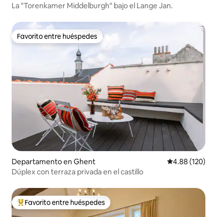
La "Torenkamer Middelburgh" bajo el Lange Jan.
Favorito entre huéspedes
Favorito entre huéspedes
Departamento en Ghent
Calificación pr
4.88 (120)
Dúplex con terraza privada en el castillo
Favorito entre huéspedes
De los mejores en Favorito entre huéspedes