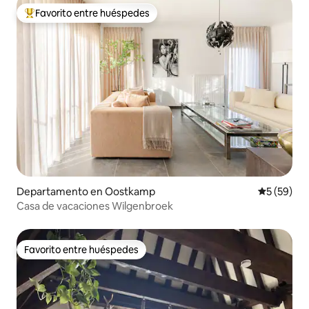
Favorito entre huéspedes
De los mejores en Favorito entre huéspedes
Departamento en Oostkamp
Calificaci
5 (59)
Casa de vacaciones Wilgenbroek
Favorito entre huéspedes
Favorito entre huéspedes