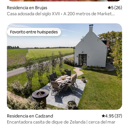
Residencia en Brujas
Calificaci
5 (26)
Casa adosada del siglo XVII • A 200 metros de Market
Square
Favorito entre huéspedes
Favorito entre huéspedes
Residencia en Cadzand
Calificación 
4.95 (37)
Encantadora casita de dique de Zelanda | cerca del mar