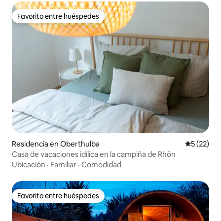
Favorito entre huéspedes
Favorito entre huéspedes
Residencia en Oberthulba
Calificaci
5 (22)
Casa de vacaciones idílica en la campiña de Rhön
Ubicación
·
Familiar
·
Comodidad
Favorito entre huéspedes
Favorito entre huéspedes