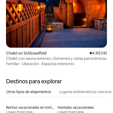
Chalet en Schlüsselfeld
Calificación 
4.93 (14)
Chalet con sauna exterior, chimenea y vistas panorámicas
Familiar
·
Ubicación
·
Espacios interiores
Destinos para explorar
Otros tipos de alojamientos
Lugares emblemáticos cercanos
Rentas vacacionales en minicasas
Hostales vacacionales
Lower Franconia
Lower Franconia