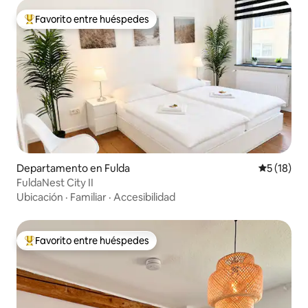
Favorito entre huéspedes
De los mejores en Favorito entre huéspedes
Departamento en Fulda
Calificaci
5 (18)
FuldaNest City II
Ubicación
·
Familiar
·
Accesibilidad
Favorito entre huéspedes
De los mejores en Favorito entre huéspedes