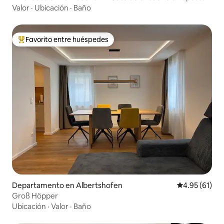
-
Valor
·
Ubicación
·
Baño
Favorito entre huéspedes
De los mejores en Favorito entre huéspedes
Departamento en Albertshofen
Calificación 
4.95 (61)
Groß Höpper
Ubicación
·
Valor
·
Baño