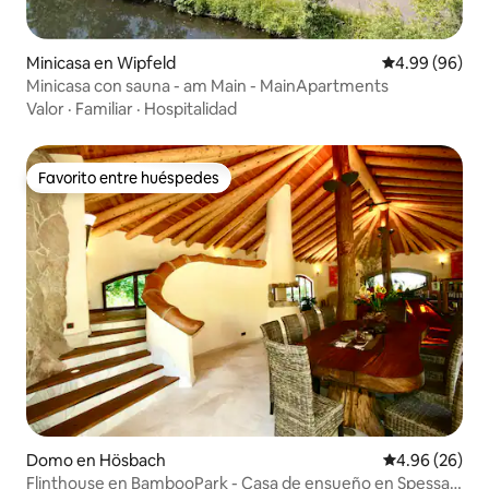
Minicasa en Wipfeld
Calificación p
4.99 (96)
Minicasa con sauna - am Main - MainApartments
Valor
·
Familiar
·
Hospitalidad
Favorito entre huéspedes
Favorito entre huéspedes
Domo en Hösbach
Calificación p
4.96 (26)
Flinthouse en BambooPark - Casa de ensueño en Spessart