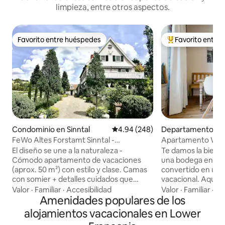
limpieza, entre otros aspectos.
Favorito entre huéspedes
Favorito entre
Favorito entre huéspedes
De los mejores en
Condominio en Sinntal
Calificación promedio: 4.94 de 5
4.94 (248)
Departamento en
cker
FeWo Altes Forstamt Sinntal -
Apartamento Wein
naturalmente encantador
El diseño se une a la naturaleza -
Te damos la bienve
Cómodo apartamento de vacaciones
una bodega en Ra
(aprox. 50 m²) con estilo y clase. Camas
convertido en un
con somier + detalles cuidados que
vacacional. Aquí, 
proporcionan un gran «clima de
piedra y los muebl
Valor
·
Familiar
·
Accesibilidad
Valor
·
Familiar
·
Co
bienestar» Entrada independiente a nivel
Amenidades populares de los
encuentran con m
del suelo en el exuberante jardín del
que le da al apar
alojamientos vacacionales en Lower
estanque con cubierta/pérgola y
encanto y comodid