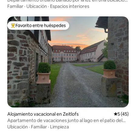
privilegiada
Familiar
·
Ubicación
·
Espacios interiores
Favorito entre huéspedes
De los mejores en Favorito entre huéspedes
Alojamiento vacacional en Zeitlofs
Calificaci
5 (45)
Apartamento de vacaciones junto al lago en el patio del
histórico castillo
Ubicación
·
Familiar
·
Limpieza