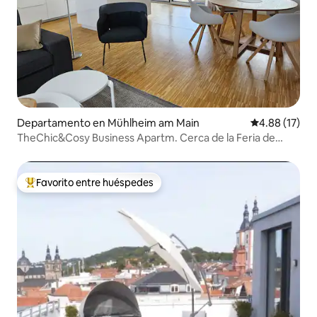
Departamento en Mühlheim am Main
Calificación 
4.88 (17)
TheChic&Cosy Business Apartm. Cerca de la Feria de
Fráncfort
Favorito entre huéspedes
De los mejores en Favorito entre huéspedes