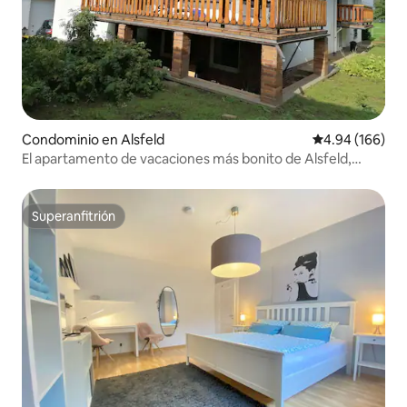
Condominio en Alsfeld
Calificación pr
4.94 (166)
El apartamento de vacaciones más bonito de Alsfeld,
usted decide
Superanfitrión
Superanfitrión