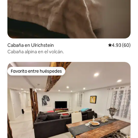
Cabaña en Ulrichstein
Calificación p
4.93 (60)
Cabaña alpina en el volcán.
Favorito entre huéspedes
Favorito entre huéspedes