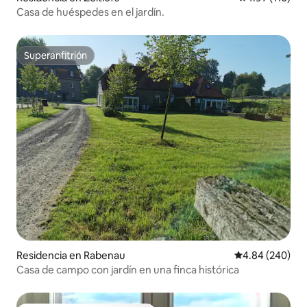
Casa de huéspedes en el jardín.
Superanfitrión
Superanfitrión
Residencia en Rabenau
Calificación pr
4.84 (240)
Casa de campo con jardín en una finca histórica