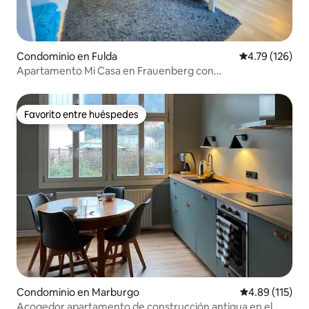
Condominio en Fulda
Calificación p
4.79 (126)
Apartamento Mi Casa en Frauenberg con
estacionamiento
Favorito entre huéspedes
Favorito entre huéspedes
Condominio en Marburgo
Calificación p
4.89 (115)
Acogedor apartamento de construcción antigua en el