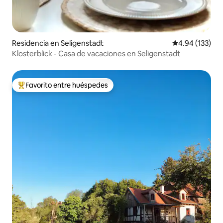
Residencia en Seligenstadt
Calificación p
4.94 (133)
Klosterblick - Casa de vacaciones en Seligenstadt
Favorito entre huéspedes
De los mejores en Favorito entre huéspedes