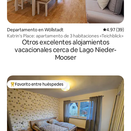
Departamento en Wöllstadt
Calificación p
4.97 (39)
Katrin's Place: apartamento de 3 habitaciones «Teichblick»
Otros excelentes alojamientos
vacacionales cerca de Lago Nieder-
Mooser
Favorito entre huéspedes
De los mejores en Favorito entre huéspedes