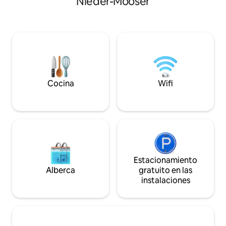
Nieder-Mooser
estanque con cubierta/pérgola y
tamaño king con s
solárium Baño natural, senderismo,
zonas. Transporte:
pesca con mosca, caza en el lugar
S8 y S9 al centro 
Hermosos balnearios y estaciones de
minutos. A 10 minut
esquí en los alrededores Excelente red
minutos de Frankf
de rutas ciclistas, por ejemplo, Rhön-
de Dom; a 22 min
Expr.Bahnradweg, Rhön-Sinntal Radweg,
Frankfurt; a 22 mi
R2 Fácil acceso a Fulda, Rhön, FFM y
minutos del aerop
Würzburg. Riesgo de accidente, por
Cocina
Wifi
Fráncfort.
ejemplo, para niños pequeños en el
estanque. 1 mascota a elección.
Estacionamiento
Alberca
gratuito en las
instalaciones