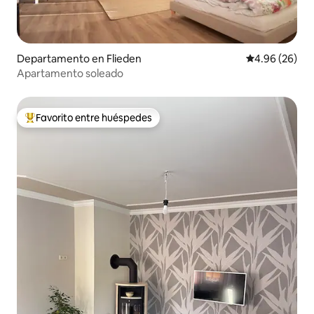
Departamento en Flieden
Calificación p
4.96 (26)
Apartamento soleado
Favorito entre huéspedes
De los mejores en Favorito entre huéspedes