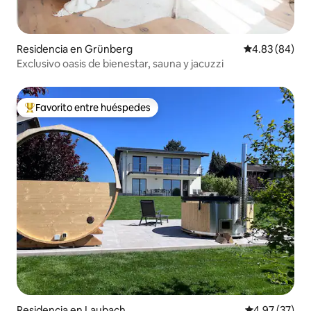
Residencia en Grünberg
Calificación p
4.83 (84)
Exclusivo oasis de bienestar, sauna y jacuzzi
Favorito entre huéspedes
De los mejores en Favorito entre huéspedes
Residencia en Laubach
Calificación 
4.97 (37)