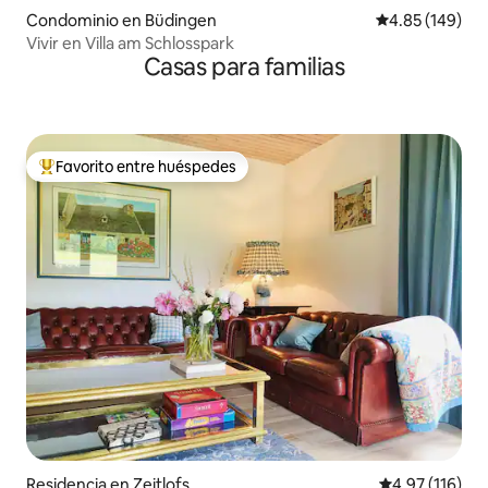
Condominio en Büdingen
Calificación pr
4.85 (149)
Vivir en Villa am Schlosspark
Casas para familias
Favorito entre huéspedes
De los mejores en Favorito entre huéspedes
Residencia en Zeitlofs
Calificación p
4.97 (116)