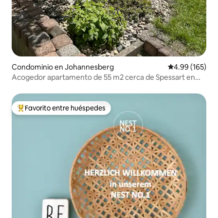
Condominio en Johannesberg
Calificación pr
4.99 (165)
Acogedor apartamento de 55 m2 cerca de Spessart en
Johannesberg
Favorito entre huéspedes
De los mejores en Favorito entre huéspedes