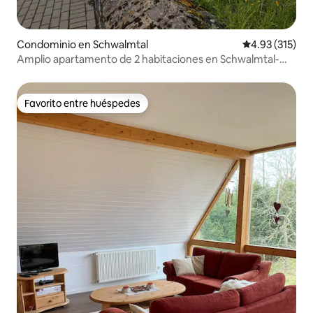
Condominio en Schwalmtal
Calificación p
4.93 (315)
Amplio apartamento de 2 habitaciones en Schwalmtal-
Storndorf
Favorito entre huéspedes
Favorito entre huéspedes