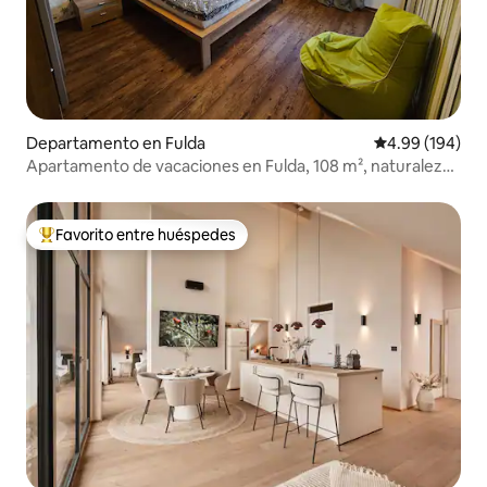
Departamento en Fulda
Calificación pr
4.99 (194)
Apartamento de vacaciones en Fulda, 108 m², naturaleza
pura, tranquilo, aparcamiento
Favorito entre huéspedes
De los mejores en Favorito entre huéspedes