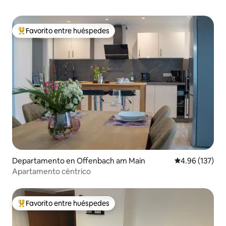
Favorito entre huéspedes
De los mejores en Favorito entre huéspedes
Departamento en Offenbach am Main
Calificación p
4.96 (137)
Apartamento céntrico
Favorito entre huéspedes
De los mejores en Favorito entre huéspedes