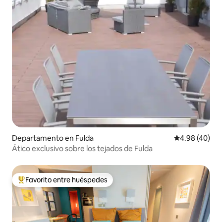
Departamento en Fulda
Calificación p
4.98 (40)
Ático exclusivo sobre los tejados de Fulda
Favorito entre huéspedes
De los mejores en Favorito entre huéspedes