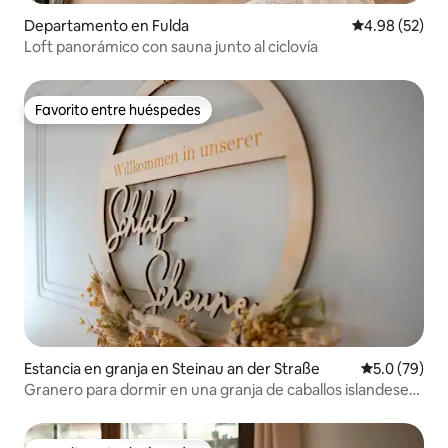
Departamento en Fulda
Calificación p
4.98 (52)
Loft panorámico con sauna junto al ciclovía
Favorito entre huéspedes
Favorito entre huéspedes
Estancia en granja en Steinau an der Straße
Calificación
5.0 (79)
Granero para dormir en una granja de caballos islandeses
en el campo