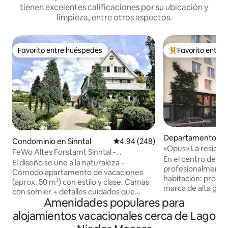
tienen excelentes calificaciones por su ubicación y
limpieza, entre otros aspectos.
Favorito entre huéspedes
Favorito entre
Favorito entre huéspedes
De los mejores en
Departamento en
Condominio en Sinntal
Calificación promedio: 4.94 de 5
4.94 (248)
ch am Main
«Opus» La residenc
FeWo Altes Forstamt Sinntal -
centro de la ciudad
En el centro de la
naturalmente encantador
El diseño se une a la naturaleza -
profesionalmente. 
Cómodo apartamento de vacaciones
habitación: produ
(aprox. 50 m²) con estilo y clase. Camas
marca de alta gam
con somier + detalles cuidados que
ventana francesa 
Amenidades populares para
proporcionan un gran «clima de
electrónica, siste
bienestar» Entrada independiente a nivel
alojamientos vacacionales cerca de Lago
sistema de aire ac
del suelo en el exuberante jardín del
calefacción por su