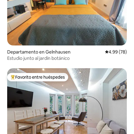
Departamento en Gelnhausen
Calificación p
4.99 (78)
Estudio junto al jardín botánico
Favorito entre huéspedes
De los mejores en Favorito entre huéspedes