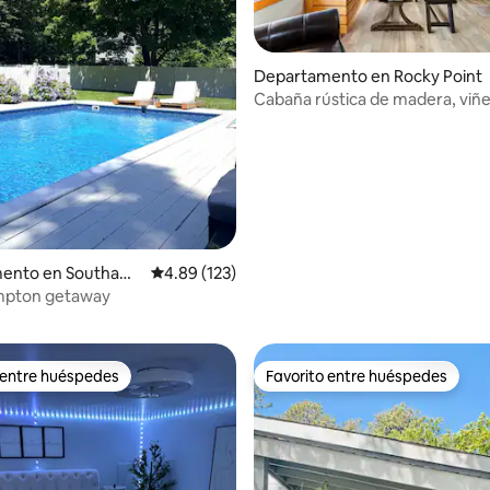
4.97 de 5; 103 evaluaciones
Departamento en Rocky Point
Cabaña rústica de madera, viñ
Long Island
ento en Southam
Calificación promedio: 4.89 de 5; 123 evaluac
4.89 (123)
mpton getaway
 entre huéspedes
Favorito entre huéspedes
 entre huéspedes
Favorito entre huéspedes