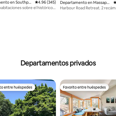
ento en Southpor
Calificación promedio: 4.96 de 5; 345 evaluac
4.96 (345)
Departamento en Massapeq
C
ua
habitaciones sobre el histórico
Harbour Road Retreat. 2 recám
4.96 de 5; 209 evaluaciones
 sidra
Jones Beach, LIRR
Departamentos privados
ito entre huéspedes
Favorito entre huéspedes
ejores en Favorito entre huéspedes
Favorito entre huéspedes