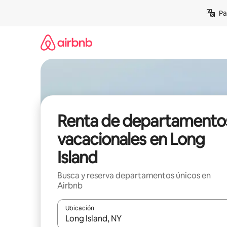
Ir
Pa
al
contenido
Renta de departamento
vacacionales en Long
Island
Busca y reserva departamentos únicos en
Airbnb
Ubicación
Cuando los resultados estén disponibles, podrás na