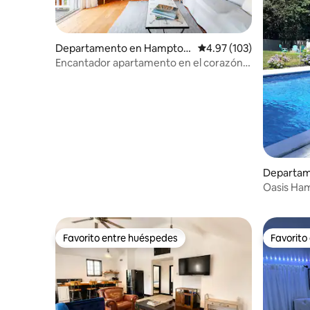
Departamento en Hampton
Calificación promedio: 
4.97 (103)
Bays
Encantador apartamento en el corazón
de los Hamptons
Departam
pton
Oasis Ha
Favorito entre huéspedes
Favorito
Favorito entre huéspedes
Favorito