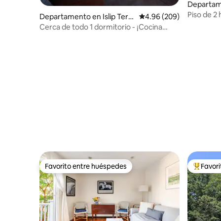
Departam
t
Piso de 2 
Departamento en Islip Terra
Calificación promedio: 
4.96 (209)
molino de
ce
Cerca de todo 1 dormitorio - ¡Cocina
completa, patio trasero y fogata!
Favorito entre huéspedes
Favor
Favorito entre huéspedes
De los m