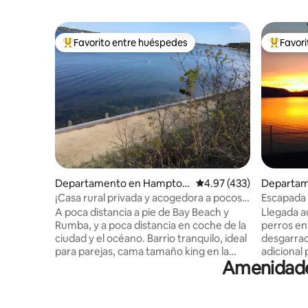
Favorito entre huéspedes
Favor
De los mejores en Favorito entre huéspedes
De los m
Departamento en Hampton
Calificación promedio: 
4.97 (433)
Departam
Bays
¡Casa rural privada y acogedora a pocos
Escapada 
pasos de la playa!
desde aqu
A poca distancia a pie de Bay Beach y
Llegada a
Rumba, y a poca distancia en coche de la
perros en
ciudad y el océano. Barrio tranquilo, ideal
desgarrad
para parejas, cama tamaño king en la
adicional
Amenidades
planta superior, escalera un poco
Estaciona
empinada, por lo que puede no ser
autos. Pis
adecuado para personas con problemas
Hudson. T
de movilidad. Kayaks y tablas de remo
Scarborou