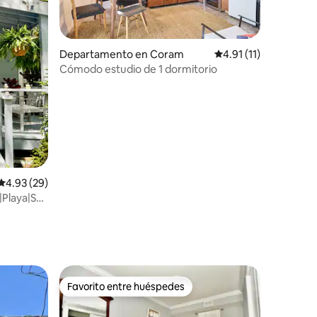
Departamento en Coram
Calificación promedio
4.91 (11)
Cómodo estudio de 1 dormitorio
Calificación promedio: 4.93 de 5; 29 evaluaciones
4.93 (29)
iones
Playa|Se
Favorito entre huéspedes
Favorito entre huéspedes