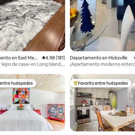
ento en East Mead
Calificación promedio: 4.98 de 5; 181 evaluac
4.98 (181)
Departamento en Hicksville
 lejos de casa» en Long Island,
¡Apartamento moderno entero
rk
de todo!
 entre huéspedes
Favorito entre huéspedes
 entre huéspedes
De los mejores en Favorito ent