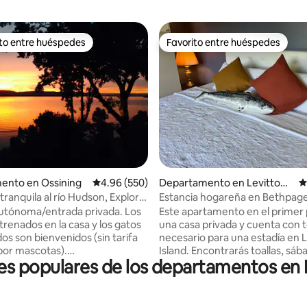
ito entre huéspedes
Favorito entre huéspedes
ejores en Favorito entre huéspedes
Favorito entre huéspedes
4.97 de 5; 433 evaluaciones
ento en Ossining
Calificación promedio: 4.96 de 5; 550 evaluac
4.96 (550)
Departamento en Levittow
C
n
tranquila al río Hudson, Explora
Estancia hogareña en Bethpag
í
utónoma/entrada privada. Los
Este apartamento en el primer 
trenados en la casa y los gatos
una casa privada y cuenta con t
os son bienvenidos (sin tarifa
necesario para una estadía en 
 por mascotas).
Island. Encontrarás toallas, sábanas, una
 populares de los departamentos en 
miento en la entrada para dos
cocina completa con platos y c
o tranquilo y privado en el río
La unidad de refrigerador tiene
ren a Nueva York (Estación
congelador y una nevera de t
gh) a 10 minutos caminando
completo. El horno es eléctrico