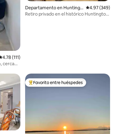
Departamento en Huntingt
Calificación promedio: 
4.97 (349)
on
Retiro privado en el histórico Huntington
Village
iones
Calificación promedio: 4.78 de 5; 111 evaluaciones
4.78 (111)
, cerca
Favorito entre huéspedes
re huéspedes
De los mejores en Favorito entre huéspedes