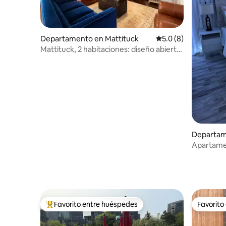
Departamento en Mattituck
Calificación promedi
5.0 (8)
Mattituck, 2 habitaciones: diseño abierto,
terraza, asador, cerca de The Vines
Departam
d
Apartamen
sótano
Favorito entre huéspedes
Favorito
De los mejores en Favorito entre huéspedes
Favorito