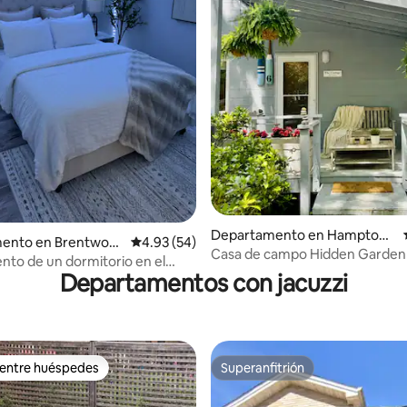
o: 5.0 de 5; 8 evaluaciones
Departamento en Hampton
ento en Brentwoo
Calificación promedio: 4.93 de 5; 54 evaluac
4.93 (54)
Bays
Casa de campo Hidden Garden|
to de un dormitorio en el
admiten mascotas
Departamentos con jacuzzi
 entre huéspedes
Superanfitrión
 entre huéspedes
Superanfitrión