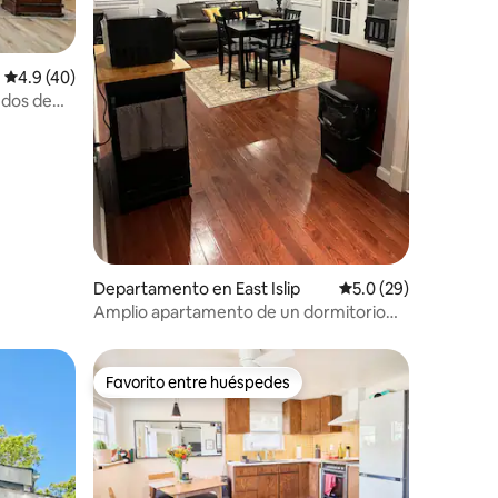
Calificación promedio: 4.9 de 5; 40 evaluaciones
4.9 (40)
edos de
iones
Departamento en East Islip
Calificación promedi
5.0 (29)
Amplio apartamento de un dormitorio
con entrada privada
Favorito entre huéspedes
Favorito entre huéspedes