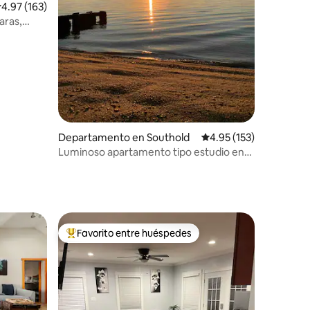
iones
alificación promedio: 4.97 de 5; 163 evaluaciones
4.97 (163)
aras,
Departamento en Southold
Calificación promedio: 
4.95 (153)
Luminoso apartamento tipo estudio en
Southold, cerca de la playa y la ciudad
Favorito entre huéspedes
De los mejores en Favorito entre huéspedes