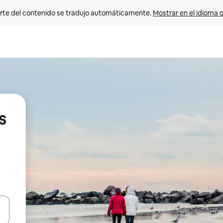
rte del contenido se tradujo automáticamente. 
Mostrar en el idioma o
s
vegar usando las teclas de las flechas hacia arriba y hacia abajo, o b