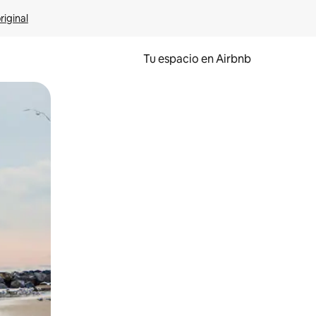
riginal
Tu espacio en Airbnb
ien tocando y deslizando la pantalla.