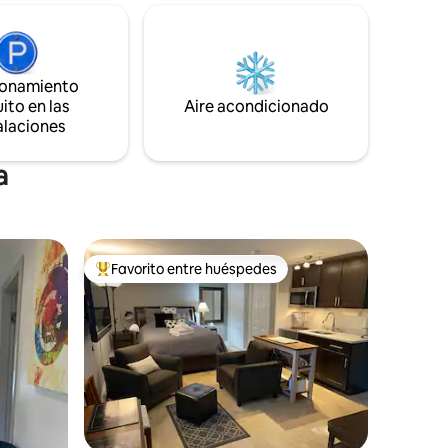
eléctrica ✔ Check-in sin restricción de
horario y aire acondicionado central ✔ A
19 minutos de Southampton Village. ✔
le. El
Solo adultos – No se permiten mascotas
ionamiento
 a 7:00 a.
– No se permiten niños
ito en las
Aire acondicionado
alaciones
nes
s.
a
Favorito entre huéspedes
De los mejores en Favorito entre huéspedes