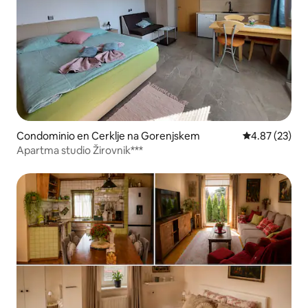
Condominio en Cerklje na Gorenjskem
Calificación 
4.87 (23)
Apartma studio Žirovnik***