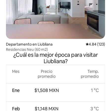
Departamento en Liubliana
Calificación p
4.84 (123)
Residencias Neu (60 m2)
¿Cuál es la mejor época para visitar
Liubliana?
Mes
Precio
Temp.
promedio
promedio
Ene
$1,508 MXN
1 °C
Feb
$1,148 MXN
3 °C