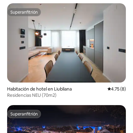
Superanfitrión
Superanfitrión
Habitación de hotel en Liubliana
Calificación
4.75 (8)
Residencias NEU (70m2)
Superanfitrión
Superanfitrión