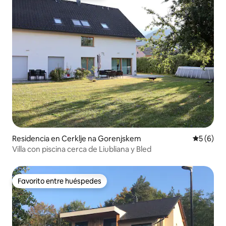
Residencia en Cerklje na Gorenjskem
Calificac
5 (6)
Villa con piscina cerca de Liubliana y Bled
Favorito entre huéspedes
Favorito entre huéspedes