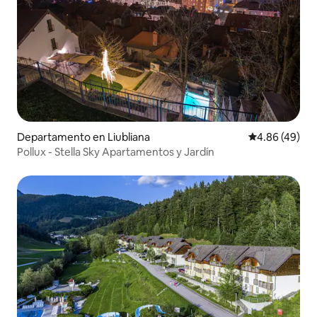
Departamento en Liubliana
Calificación p
4.86 (49)
Pollux - Stella Sky Apartamentos y Jardín