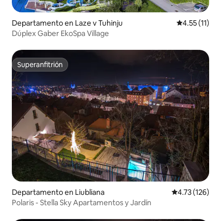
Departamento en Laze v Tuhinju
Calificación 
4.55 (11)
Dúplex Gaber EkoSpa Village
Superanfitrión
Superanfitrión
Departamento en Liubliana
Calificación p
4.73 (126)
Polaris - Stella Sky Apartamentos y Jardín