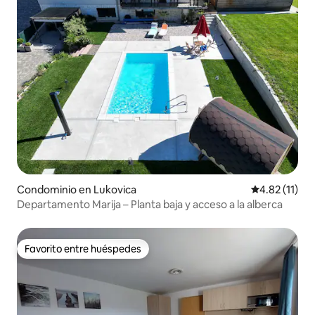
Condominio en Lukovica
Calificación 
4.82 (11)
Departamento Marija – Planta baja y acceso a la alberca
Favorito entre huéspedes
Favorito entre huéspedes