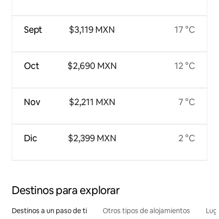
Sept
$3,119 MXN
17 °C
Oct
$2,690 MXN
12 °C
Nov
$2,211 MXN
7 °C
Dic
$2,399 MXN
2 °C
Destinos para explorar
Destinos a un paso de ti
Otros tipos de alojamientos
Lug