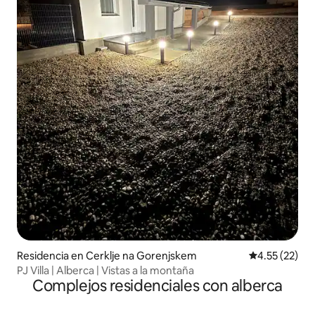
Residencia en Cerklje na Gorenjskem
Calificación 
4.55 (22)
PJ Villa | Alberca | Vistas a la montaña
Complejos residenciales con alberca