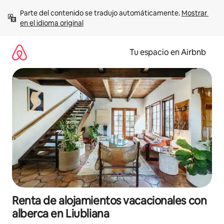
Ir
Parte del contenido se tradujo automáticamente. 
Mostrar 
al
en el idioma original
contenido
Tu espacio en Airbnb
Renta de alojamientos vacacionales con
alberca en Liubliana