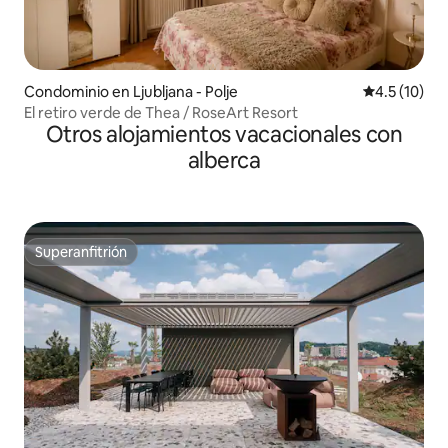
Condominio en Ljubljana - Polje
Calificación
4.5 (10)
El retiro verde de Thea / RoseArt Resort
Otros alojamientos vacacionales con
alberca
Superanfitrión
Superanfitrión