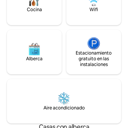
tenga un perfecto 
aire acondicionado, estacionamiento
y funcionalidad.
gratuito y una hermosa terraza. Nueva y
Cocina
Wifi
moderna alberca a 200 m de distancia.
Estacionamiento
Alberca
gratuito en las
instalaciones
Aire acondicionado
Casas con alberca