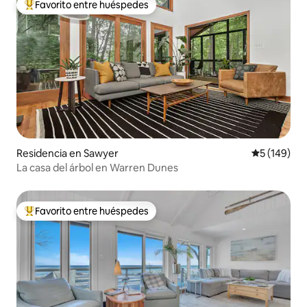
Favorito entre huéspedes
De los mejores en Favorito entre huéspedes
Residencia en Sawyer
Calificació
5 (149)
La casa del árbol en Warren Dunes
Favorito entre huéspedes
De los mejores en Favorito entre huéspedes