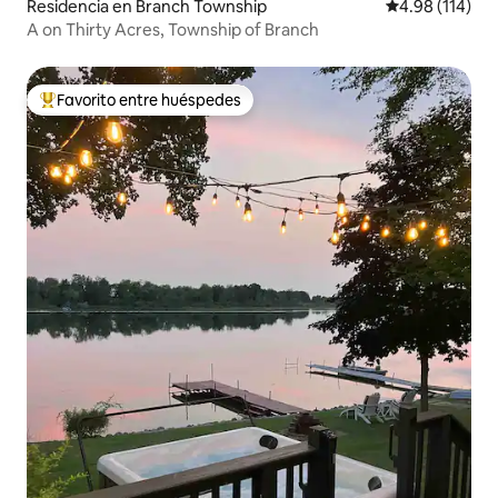
Residencia en Branch Township
Calificación p
4.98 (114)
A on Thirty Acres, Township of Branch
Favorito entre huéspedes
De los mejores en Favorito entre huéspedes