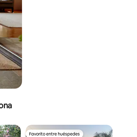
zona
Favorito entre huéspedes
re huéspedes
Favorito entre huéspedes