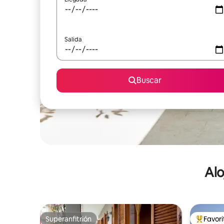
Salida
Buscar
Alo
Superanfitrión
Favor
Superanfitrión
De los m