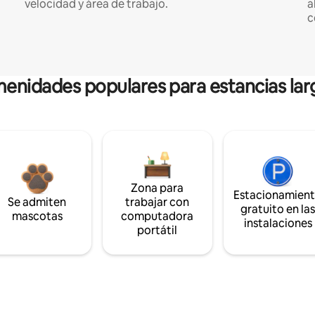
velocidad y área de trabajo.
a
c
enidades populares para estancias lar
Zona para
Estacionamien
Se admiten
trabajar con
gratuito en la
mascotas
computadora
instalaciones
portátil