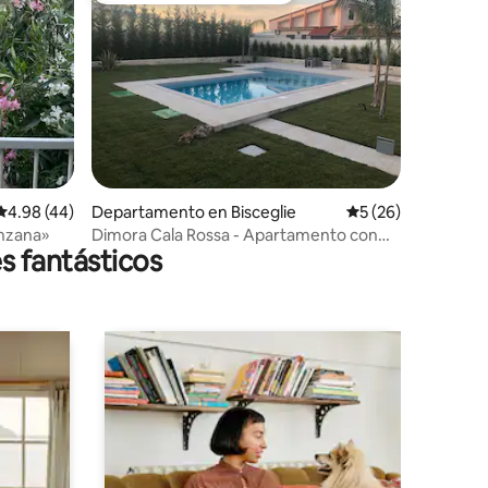
iones
Calificación promedio: 4.98 de 5; 44 evaluaciones
4.98 (44)
Departamento en Bisceglie
Calificación promed
5 (26)
anzana»
Dimora Cala Rossa - Apartamento con
s fantásticos
piscina