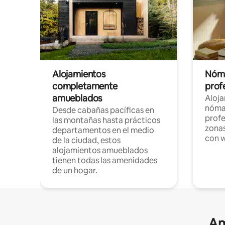
Alojamientos
Nóma
completamente
profe
amueblados
Aloj
nómad
Desde cabañas pacíficas en
profe
las montañas hasta prácticos
zonas
departamentos en el medio
con w
de la ciudad, estos
alojamientos amueblados
tienen todas las amenidades
de un hogar.
Am