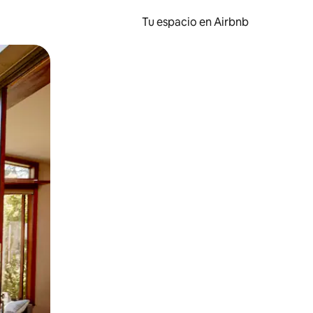
Tu espacio en Airbnb
ien tocando y deslizando la pantalla.