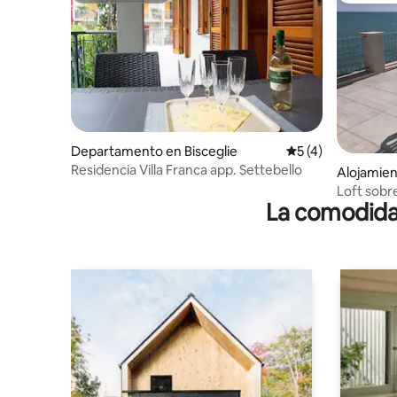
Departamento en Bisceglie
Calificación prome
5 (4)
Residencia Villa Franca app. Settebello
Alojamien
ceglie
Loft sobr
La comodidad