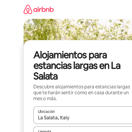
Ir
al
contenido
Alojamientos para
estancias largas en La
Salata
Descubre alojamientos para estancias largas
que te harán sentir como en casa durante un
mes o más.
Ubicación
Cuando los resultados estén disponibles, podrás na
Llegada