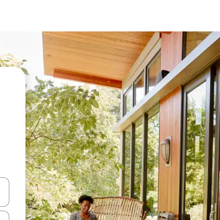
vegar usando las teclas de las flechas hacia arriba y hacia abajo, o b