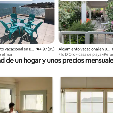
dio: 5 de 5; 4 evaluaciones
to vacacional en Bis
Calificación promedio: 4.97 de 5; 95 evaluac
4.97 (95)
Alojamiento vacacional en Bis
ceglie
e el mar
Filo D'Olio - casa de playa «Per
 de un hogar y unos precios mensuale