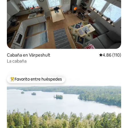
Cabaña en Värpeshult
Calificación p
4.86 (110)
La cabaña
Favorito entre huéspedes
De los mejores en Favorito entre huéspedes