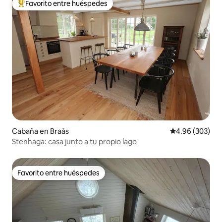
Favorito entre huéspedes
De los mejores en Favorito entre huéspedes
Cabaña en Braås
Calificación pr
4.96 (303)
Stenhaga: casa junto a tu propio lago
Favorito entre huéspedes
Favorito entre huéspedes