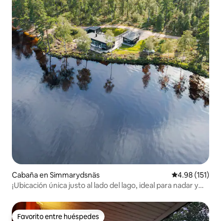
Cabaña en Simmarydsnäs
Calificación p
4.98 (151)
¡Ubicación única justo al lado del lago, ideal para nadar y
pescar!
Favorito entre huéspedes
Favorito entre huéspedes