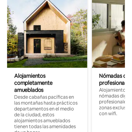
Alojamientos
Nómadas digit
completamente
profesionales 
amueblados
Alojamientos 
nómadas digita
Desde cabañas pacíficas en
profesionales d
las montañas hasta prácticos
zonas exclusiva
departamentos en el medio
con wifi.
de la ciudad, estos
alojamientos amueblados
tienen todas las amenidades